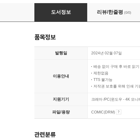
[세트] 누가 공작의 춤을 보았나? (총7권/완결)
도서정보
리뷰/한줄평
(0/0)
품목정보
발행일
2024년 02월 07일
배송 없이 구매 후 바로 읽
제한없음
이용안내
TTS 불가능
저작권 보호를 위해 인쇄 기
지원기기
크레마 /PC(윈도우 - 4K 
파일/용량
COMIC(DRM)
관련분류