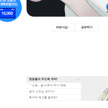
파트너샵
공유하기
영웅들의 무도회 개막!
「소원」을 이루어 주기 위해
걸즈 스킨십 코미디!
축구의 에고를 울려라!