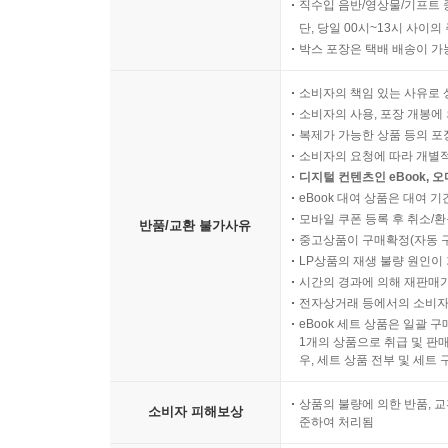
직수입 음반/영상물/기프트 
단, 당일 00시~13시 사이
박스 포장은 택배 배송이 가
소비자의 책임 있는 사유로 
소비자의 사용, 포장 개봉에 
복제가 가능한 상품 등의 포장을 
소비자의 요청에 따라 개별
디지털 컨텐츠인 eBook, 
eBook 대여 상품은 대여 기
모바일 쿠폰 등록 후 취소/환
반품/교환 불가사유
중고상품이 구매확정(자동 
LP상품의 재생 불량 원인이 기
시간의 경과에 의해 재판매가
전자상거래 등에서의 소비자
eBook 세트 상품은 일괄 
1개의 상품으로 취급 및 판매
우, 세트 상품 전부 및 세트
상품의 불량에 의한 반품, 교
소비자 피해보상
준하여 처리됨