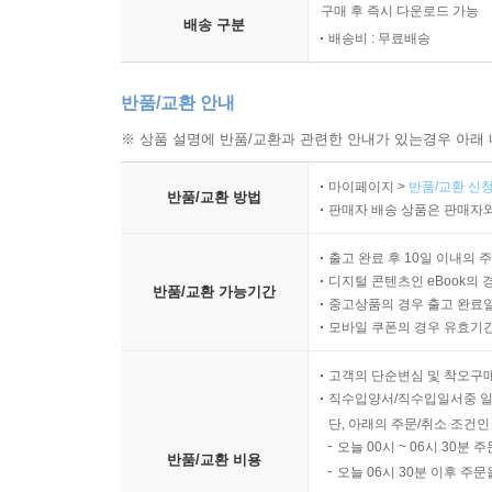
구매 후 즉시 다운로드 가능
배송 구분
배송비 : 무료배송
반품/교환 안내
※ 상품 설명에 반품/교환과 관련한 안내가 있는경우 아래 
마이페이지 >
반품/교환 신청
반품/교환 방법
판매자 배송 상품은 판매자와
출고 완료 후 10일 이내의 
디지털 콘텐츠인 eBook의 
반품/교환 가능기간
중고상품의 경우 출고 완료일
모바일 쿠폰의 경우 유효기간(
고객의 단순변심 및 착오구
직수입양서/직수입일서중 일
단, 아래의 주문/취소 조건인
오늘 00시 ~ 06시 30분 
반품/교환 비용
오늘 06시 30분 이후 주문