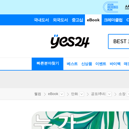
국내도서
외국도서
중고샵
eBook
크레마클럽
C
빠른분야찾기
베스트
신상품
이벤트
바이백
매
웰컴
eBook
만화
공포/추리
소장