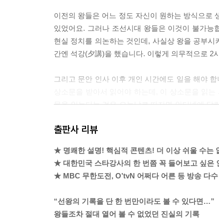
【 제12대 인종 】
이전의 왕들은 어느 정도 자신이 원하는 방식으로 생
9개월만 호랑이. 1년도 채우지 못한 조선 최단기 임금
있었어요. 그러나 조선시대 왕들은 이것이 불가능
- 3세 때부터 책을 줄줄 읽었던 신동
현실 정치를 의논하는 것인데, 사실상 왕을 공부시키
- 거식증에 걸린 인종이 단식을 한 이유는?
간엔 석강(夕講)을 했습니다. 이렇게 의무적으로 2
【 제13대 명종 】
그리고 문안 인사 이후 개인 시간에도 일을 해야 
엄마가 호랑이. 어머니의 그늘에 가린 존재감 없는 임
상소문을 받아서 읽어야 하는데, 이 상소문을 읽는
- 임금 위의 여왕, 문정왕후! 대규모 숙청을 일으키
문을 읽는다는 것은 오늘날로 따지면 인터넷에 달린 
- 이제 도저히 못 참겠다, 임꺽정의 난!
달린 악플을 줄줄이 읽으면 잠이 잘 올까요? 정말 
출판사 리뷰
도전의 전략이라고 볼 수 있답니다.
【 제14대 선조 】
---「제1대 태조」중에서
★ 명쾌한 설명! 핵심적 콘텐츠! 더 이상 쉬울 수는 
도망간 고양이. 백성을 버리고 도망간 임금·277
★ 대한민국 스타강사의 한 번쯤 꼭 들어보고 싶은 
- 조선 최초의 방계 출신 임금, 선조
황희는 ‘노쇠하고 질병이 있다’는 이유로 끈질기게 
★ MBC 무한도전, O’tvN 어쩌다 어른 등 방송 다수
- 임진왜란 발발 1년 전! 조선은 무엇을 했는가?
년인데, 황희는 그중 18년을 영의정으로 재직하며 
- 임진왜란에서 일본이 질 수밖에 없었던 3가지 이
고 달랩니다.
“선왕의 기록을 단 한 번만이라도 볼 수 있다면…”
왕들조차 절대 열어 볼 수 없었던 진실의 기록
【 제15대 광해군 】
“경의 나이가 아직 극쇠에 미치지 않았고, 병 또한