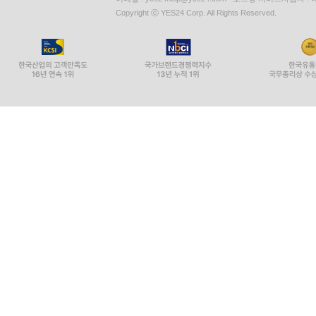
에필로그 | 역사를 아는 당신, 현재가 다르게 보입니다
Copyright ⓒ YES24 Corp. All Rights Reserved.
부록 1 | 조선을 배경으로 한 영화 목록·495
부록 2 | 조선을 배경으로 한 드라마 목록·497
부록 3 | 한눈으로 보는 인포그래픽·501