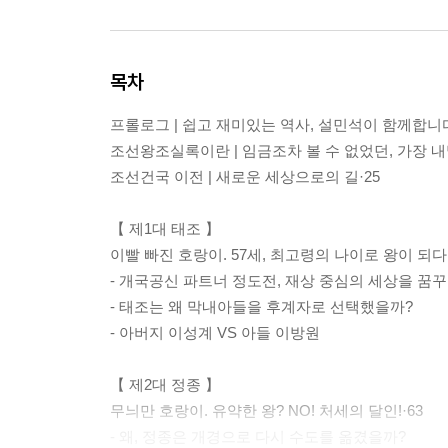
목차
프롤로그 | 쉽고 재미있는 역사, 설민석이 함께합니다
조선왕조실록이란 | 임금조차 볼 수 없었던, 가장 내
조선건국 이전 | 새로운 세상으로의 길·25
【 제1대 태조 】
이빨 빠진 호랑이. 57세, 최고령의 나이로 왕이 되다·
- 개국공신 파트너 정도전, 재상 중심의 세상을 꿈
- 태조는 왜 막내아들을 후계자로 선택했을까?
- 아버지 이성계 VS 아들 이방원
【 제2대 정종 】
무늬만 호랑이. 유약한 왕? NO! 처세의 달인!·63
- 왜, 정종은 개경으로 다시 수도를 옮겼을까?