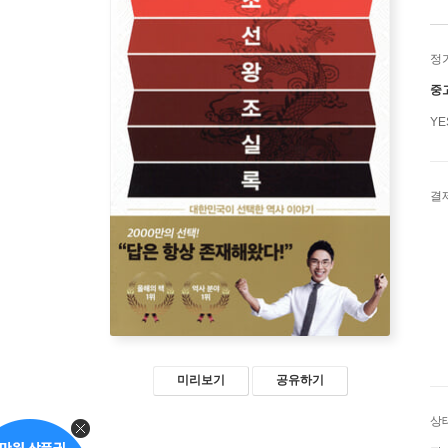
정
중
Y
결
미리보기
공유하기
상