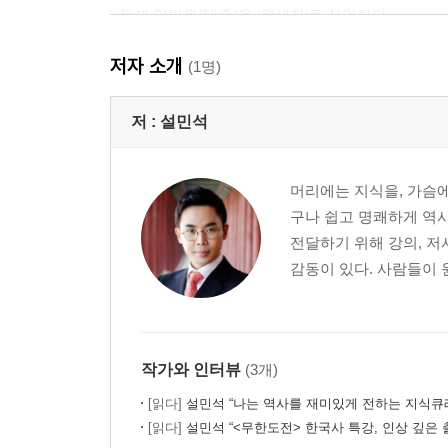
- 동생 이방원(태종)을 ‘왕세자’로 선언하다
- 이방원(태종)도 부러워한 정종의 유유자적한 말년
저자 소개
(1명)
【 제3대 태종 】
진짜 호랑이. 조선 유일! 과거에 합격한 임금? 왕권을
저 :
설민석
- 피로 잡은 왕좌, 참된 왕권을 선보이다
- 자발적인 의지로 왕위에서 내려온 유일한 임금
머리에는 지식을, 가슴에
구나 쉽고 명쾌하게 역사
【 제4대 세종 】
전달하기 위해 강의, 저
위대한 호랑이. 백성의, 백성에 의한, 백성을 위한 임
감동이 있다. 사람들이 
- 노력하는 천재, 세종!
- 행복한 백성들 뒤에는 뼈 빠지게 고생하는 신하들
- 세종의 며느리가 동성애자였다니…
작가와 인터뷰
(3개)
【 제5대 문종 】
피곤한 호랑이. 세자만 30년, 아버지 세종을 쏙 닮은 
[읽다]
설민석 “나는 역사를 재미있게 전하는 지식큐
[읽다]
설민석 “<무한도전> 한국사 특강, 인상 깊은 
- 문종(文宗)은 사실 무종(武宗)이어야 했다?!