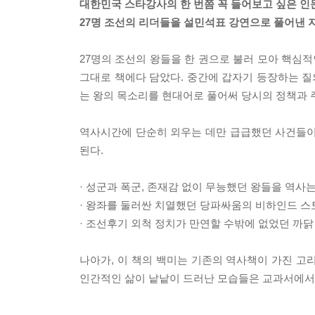
대한민국 스타강사의 한 번쯤 꼭 들어보고 싶은 인
27명 조선의 리더들을 설민석표 강연으로 풀어낸 
27명의 조선의 왕들을 한 권으로 불러 모아 핵심
그대로 책에다 담았다. 중간에 갑자기 등장하는 질
는 왕의 목소리를 현대어로 풀어써 당시의 정책과 
역사시간에 단순히 외우는 데만 급급했던 사건들이
된다.
· 성군과 폭군, 존재감 없이 무능했던 왕들을 역사
· 왕좌를 둘러싼 치열했던 당파싸움의 비하인드 스
· 조선후기 외척 정치가 만연할 수밖에 없었던 까닭
나아가, 이 책의 백미는 기존의 역사책이 가진 고
인간적인 삶이 낱낱이 드러난 모습들은 교과서에서는