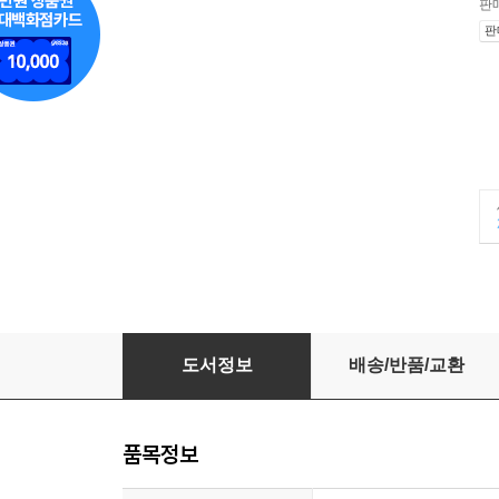
판
판
설민석의 조선왕조실록
도서정보
배송/반품/교환
품목정보