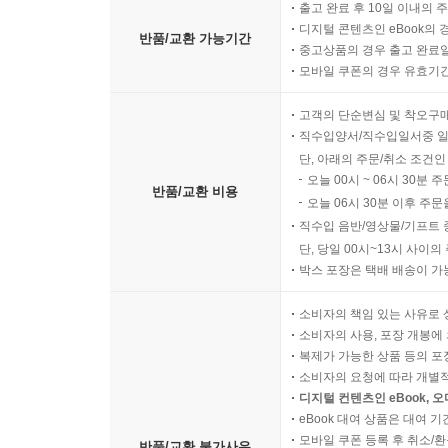
- 아들 사도세자를 뒤주에 가두어 죽여 버린 비운의 
출고 완료 후 10일 이내의 
디지털 콘텐츠인 eBook의 
반품/교환 가능기간
중고상품의 경우 출고 완료일
【 제22대 정조 】
모바일 쿠폰의 경우 유효기간(
완벽한 호랑이. 백성들과 소통하기 위해 힘쓴 임금·4
- 역적의 아들, 애민군주가 되다
고객의 단순변심 및 착오구
- 지덕체를 모두 갖춘 임금, 정조
직수입양서/직수입일서중 일
- 아버지 사도세자를 그리며 수원 화성을 축성하다
단, 아래의 주문/취소 조건인
오늘 00시 ~ 06시 30분 
반품/교환 비용
오늘 06시 30분 이후 주문
【 제23대 순조 】
직수입 음반/영상물/기프트 
무능한 호랑이. 수렴청정에 휘둘린 허수아비 임금·4
단, 당일 00시~13시 사이
- 순조의 증조할머니 정순왕후, 정치적 야욕을 드
박스 포장은 택배 배송이 가
- 정약용이 18년 동안 귀양살이를 하게 된 까닭
소비자의 책임 있는 사유로 
- 세도정치의 시작은 정조 때문이었다?!
소비자의 사용, 포장 개봉에 
복제가 가능한 상품 등의 포장을 
【 제24대 헌종 】
소비자의 요청에 따라 개별
최연소 호랑이. 8세에 즉위한 어린 임금·457
디지털 컨텐츠인 eBook, 
- 위기와 혼란의 시대
eBook 대여 상품은 대여 기
모바일 쿠폰 등록 후 취소/환
- 서로가 서로를 감시하는 ‘옆집감시제도’
반품/교환 불가사유