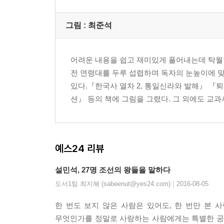
- 준비된 임금 문종, 그의 죽음이 안타까운 이유
그림 : 최준석
【 제6대 단종 】
어린 호랑이. 15세에 상왕이 된 외로운 소년 군주·15
- 단종이 고명대신에게 의지할 수밖에 없었던 이유
어려운 내용을 쉽고 재미있게 풀어내는데 탁월
- 수양대군, 조카인 어린 왕에게 칼을 겨누다!
전 연령대를 두루 섭렵하며 독자의 눈높이에 
있다.『한국사 열차 2, 통일신라와 발해』 『
【 제7대 세조 】
션』 등의 책에 그림을 그렸다. 그 외에도 교
무서운 호랑이. 피로써 이룬 세조의 ‘왕권 강화’·165
- 모사꾼 한명회, 수양대군을 왕으로 만들기 위해 
- 형제와 조카를 죽이고 이룩한 왕권 강화
예스24 리뷰
- 세조의 아내와 술! 그리고 불교 사랑
설민석, 27명 조선의 왕들을 말하다
【 제8대 예종 】
|
도서1팀 최지혜 (sabeenut@yes24.com)
2016-08-05
단명한 호랑이. 12세에 아들을 낳은 임금·187
- 아버지 세조처럼 왕권강화를 꿈꿨던 임금
한 번도 보지 않은 사람은 있어도, 한 번만 본 
- 재위 1년 만의 갑작스러운 죽음, 예종을 죽게 한 
무엇인가를 정말로 사랑하는 사람에게는 특별한 공기