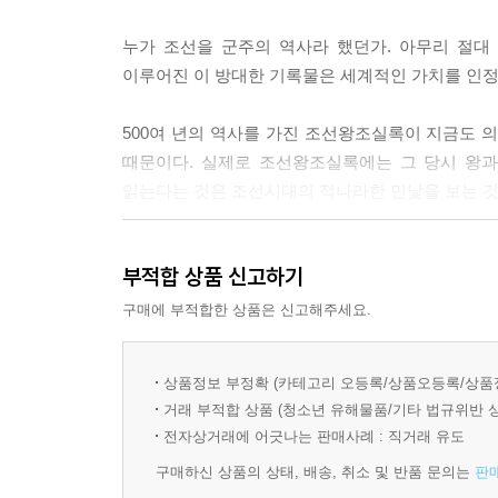
억울한 호랑이. 백성을 사랑한 전쟁의 영웅·303
마땅히 의약의 치료를 가해야 할 것이요, 설사 상투
누가 조선을 군주의 역사라 했던가. 아무리 절대 권
- 명나라와 후금 사이에서 이유 있는 양다리
『세종실록』 56권, 14년(1432) 4월 20일
이루어진 이 방대한 기록물은 세계적인 가치를 인
- 어머니를 폐하고 동생을 죽일 수밖에 없었던 광해
몸이 여기저기 쑤시고 고장나서 은퇴하겠다는 68세의
500여 년의 역사를 가진 조선왕조실록이 지금도 의
【 제16대 인조 】
치료를 하면 되지 않겠냐’라고 말하고 있는 겁니다.
때문이다. 실제로 조선왕조실록에는 그 당시 왕과
무릎 꿇은 호랑이. 오랑캐에게 사죄한 임금·321
---「제4대 세종」중에서
읽는다는 것은 조선시대의 적나라한 민낯을 보는 것
- 친명배금이 일으킨 2차례의 전쟁
- 인조 맏아들 소현세자, 의문의 죽음 속 진실은?
연산군 11년(1505) 6월, 연산군은 전국 팔도의 
27명 조선의 리더들을
그중에 재주만 뛰어나면 ‘운평’이라 하였고, 재주뿐
부적합 상품 신고하기
설민석표 강연으로 풀어낸 지식 콘서트
【 제17대 효종 】
조가 세운 원각사(현 탑골공원)에 수용되지요. 연
와신상담 호랑이. 북벌로 아버지의 치욕을 씻으려 했
구매에 부적합한 상품은 신고해주세요.
문에 국고는 텅텅 비게 되고, 나라가 망할 지경까지 
『설민석의 조선왕조실록』은 27명의 조선의 왕들을
- 청룡언월도를 휘두르며 북벌을 꿈꾸다
---「제10대 연산군」중에서
간결함과 재치 있는 말투를 구어체 그대로 책에다
- 제주도에 표류한 네덜란드인을 붙잡은 조선의 사
상품정보 부정확 (카테고리 오등록/상품오등록/상품
느낌을 들게 한다. 또한 실록에 등장하는 왕의 
왜군이 한양으로 쭉쭉 침입해오고 있는 가운데, 한
거래 부적합 상품 (청소년 유해물품/기타 법규위반 
도움이 된다.
【 제18대 현종 】
몸을 보전하기 위해 한양을 떠나 개성으로, 평양으
전자상거래에 어긋나는 판매사례 : 직거래 유도
힘없는 호랑이. 조선 최고의 논쟁, 예송논쟁의 중심에
만, 선조의 행동은 일본이 전혀 상상하지 못했던 
구매하신 상품의 상태, 배송, 취소 및 반품 문의는
판
역사시간에 단순히 외우는 데만 급급했던 사건들
- 의복을 둘러싼 정치적 갈등에 휘말린 현종
지, 절대 자기 성을 버리고 도망가지 않거든요. 왕