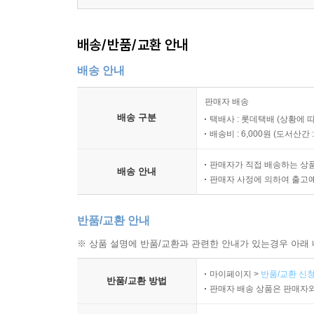
정리된다.
- 시대의 로맨티시스트? 부인이 단 한 명뿐인 조선의
자식인 백성을 버리고 자기만 살려고 도망을 치다
도 함께 활활 불태웠습니다.
배송/반품/교환 안내
· 성군과 폭군, 존재감 없이 무능했던 왕들을 역사
【 제19대 숙종 】
---「제14대 선조」중에서
· 왕좌를 둘러싼 치열했던 당파싸움의 비하인드 스
금수저 호랑이. 장자 프리미엄의 끝판왕·359
배송 안내
· 조선후기 외척 정치가 만연할 수밖에 없었던 까닭
- 소년 군주 숙종, 정치 9단 송시열을 누르다
그런데 문제는 조선은 백성들이 직접 왕을 뽑을 권리가
- 3차례의 환국으로 숙종이 얻은 왕권강화
판매자 배송
성계의 후손들’만이 계승할 수 있었으니까요. 결국
나아가, 이 책의 백미는 기존의 역사책이 가진 고
- 실록이 인정한 조선 최고의 미녀, 장희빈
배송 구분
택배사 : 롯데택배 (상황에 
만나면 외척들이 판을 치는 세상에서 일생이 고달플 
인간적인 삶이 낱낱이 드러난 모습들은 교과서에서는
배송비 : 6,000원 (
도서산간 : 
있는 소중한 투표권이 있습니다. 그렇다면 어떻게 
【 제20대 경종 】
야 가능한 일일 겁니다. 우리 손으로 직접 세종을 선
판매자가 직접 배송하는 상
학생부터 성인까지 모두에게,
병약한 호랑이. 장희빈의 아들로 태어난 비운의 임금·
배송 안내
판매자 사정에 의하여 출고
철저하게 기획된 대중 인문교양서
- 힘이 없는 임금의 험난한 왕위 지키기
---「에필로그」중에서
- 동생 연잉군(영조)이 올린 게장과 감, 그리고 경종
반품/교환 안내
최근 역사에 대한 콘텐츠가 다시 쏟아져 나오는 
바뀌었을지라도 그들의 정책과 역할은 국민들의 삶
【 제21대 영조 】
※ 상품 설명에 반품/교환과 관련한 안내가 있는경우 아래 
주었고, 420여 년 전 선조는 전쟁이 나자 백
최장수 호랑이. 조선 최초의 천민 출신 임금·389
마이페이지 >
반품/교환 신청
평가하는 안목'과 '미래를 바라보는 혜안'을 얻을 
- 영조 曰, “나는 형님을 독살하지 않았다! 이것들아!
반품/교환 방법
판매자 배송 상품은 판매자와
독자들에게 안성맞춤이다. 학생부터 성인까지 모두가
- 탕평비를 세우며 조선의 중흥을 이끈 정책들은?