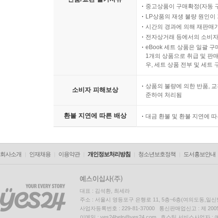
중고상품이 구매확정(자동 
LP상품의 재생 불량 원인이 기
【 제25대 철종 】
시간의 경과에 의해 재판매가
신데렐라 호랑이. 조선의 꼭두각시 임금·4 63
전자상거래 등에서의 소비자
eBook 세트 상품은 일괄 
- 촌수까지 고쳐가며 강화도 도령을 왕으로 만들다
1개의 상품으로 취급 및 판매
- 죽은 사람에게도 세금을 걷었던 부패한 시대
우, 세트 상품 전부 및 세트
상품의 불량에 의한 반품, 교
【 제26대 고종 대한제국 제1대 황제 】
소비자 피해보상
준하여 처리됨
비운의 호랑이. 변혁과 침략의 시대에 서 있던 임금·
- 고종의 아버지 흥선대원군의 10년간 섭정
환불 지연에 따른 배상
대금 환불 및 환불 지연에 
- 개항 이후, 근대 변화의 바람이 불다
- 흔들리는 조선, 국호를 고쳐 새로운 변화를 꾀하
회사소개
인재채용
이용약관
개인정보처리방침
청소년보호정책
도서홍보안내
【 제27대 순종 대한제국 제2대 황제 】
나라 뺏긴 고양이. 병약했던 마지막 임금·847
- 독차(毒茶)를 마신 조선의 마지막 왕자
대표 : 김석환, 최세라
주소 : 서울시 영등포구 은행로 11, 5층~6층(여의도동,일신
- 주인공이 참석하지 않은 황제 즉위식
사업자등록번호 : 229-81-37000 통신판매업신고 : 제 200
이메일 : yes24help@yes24.com 호스팅 서비스사업자 :