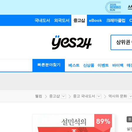
국내도서
외국도서
중고샵
eBook
크레마클럽
C
빠른분야찾기
베스트
신상품
이벤트
바이백
매
웰컴
중고샵
중고 국내도서
역사와 문화
중
89%
설