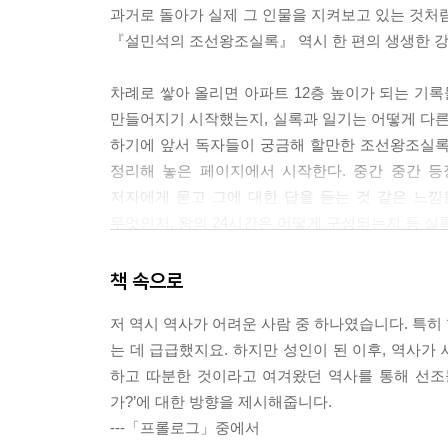
과거로 돌아가 실제 그 인물을 지켜보고 있는 것처럼
【 제9대 성종 】
『설민석의 조선왕조실록』 역시 한 편의 생생한 강
모범생 호랑이. 조선 최고의 모범 임금·197
- 왕위 계승 서열 3위, 장인 한명회의 힘으로 왕이 
차례로 쌓아 올리면 아파트 12층 높이가 되는 기
- 조선 고유의 법전, 경국대전을 완성하다
만들어지기 시작했는지, 실록과 일기는 어떻게 다른
- 왕으로서는 100점! 남편으로서는 0점!이었던 성종
하기에 앞서 독자들이 궁금해 할만한 조선왕조실록
정리해 놓은 페이지에서 시작한다. 중간 중간 등
【 제10대 연산군 】
저자에게 묻고 그에 대한 답을 듣는 것 같은 느
미친 호랑이. 조선 최고의 폭군·215
무엇인지, 왕의 24시간은 어떻게 구성되는지 등 실
- 어머니 폐비 윤씨의 죽음을 알고도 복수의 칼날을
- 신하들의 입을 막고, 자신의 귀를 닫은 연산군
태조는 ‘이빨 빠진’ 호랑이로, 또 세종은 ‘위대한
책 속으로
- 천 명의 기생과 ‘흥청망청’했던 임금
표현되어 있을까? 나만의 단어로 별명을 붙여 조선
저 역시 역사가 어려운 사람 중 하나였습니다. 특히
【 제11대 중종 】
는 데 급급했지요. 하지만 성인이 된 이후, 역사가
변덕쟁이 호랑이. 조광조를 등용하고 버린 임금·233
하고 따분한 것이라고 여겨왔던 역사를 통해 선조들
- 임금도 읽어야 했던 초등 교과서 [소학]
가?’에 대한 방향을 제시해줍니다.
- 중종의 남자, 조광조! 중종에게 버림을 받다
---「프롤로그」중에서