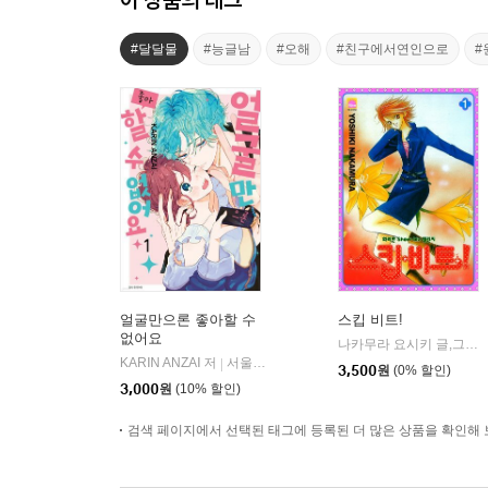
#달달물
#능글남
#오해
#친구에서연인으로
#
얼굴만으론 좋아할 수
스킵 비트!
없어요
나카무라 요시키 글,그림
|
KARIN ANZAI 저
서울미디어코믹스
|
3,500
원
(0% 할인)
3,000
원
(10% 할인)
검색 페이지에서 선택된 태그에 등록된 더 많은 상품을 확인해 