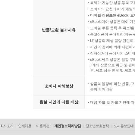
복제가 가능한 상품 등의 포장을 
소비자의 요청에 따라 개별
디지털 컨텐츠인 eBook, 
eBook 대여 상품은 대여 기
모바일 쿠폰 등록 후 취소/환
반품/교환 불가사유
중고상품이 구매확정(자동 
LP상품의 재생 불량 원인이 기
시간의 경과에 의해 재판매가
전자상거래 등에서의 소비자
eBook 세트 상품은 일괄 
1개의 상품으로 취급 및 판매
우, 세트 상품 전부 및 세트
상품의 불량에 의한 반품, 교
소비자 피해보상
준하여 처리됨
환불 지연에 따른 배상
대금 환불 및 환불 지연에 
회사소개
인재채용
이용약관
개인정보처리방침
청소년보호정책
도서홍보안내