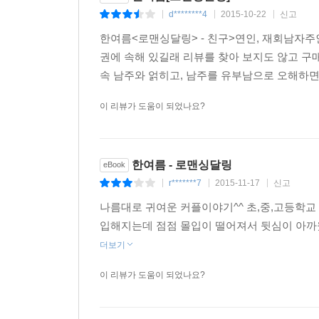
d********4
2015-10-22
신고
|
|
|
한여름<로맨싱달링> - 친구>연인, 재회남자
권에 속해 있길래 리뷰를 찾아 보지도 않고 구
속 남주와 얽히고, 남주를 유부남으로 오해하면
이 리뷰가 도움이 되었나요?
한여름 - 로맨싱달링
eBook
r*******7
2015-11-17
신고
|
|
|
나름대로 귀여운 커플이야기^^ 초,중,고등학교
입해지는데 점점 몰입이 떨어져서 뒷심이 아까웠
더보기
이 리뷰가 도움이 되었나요?