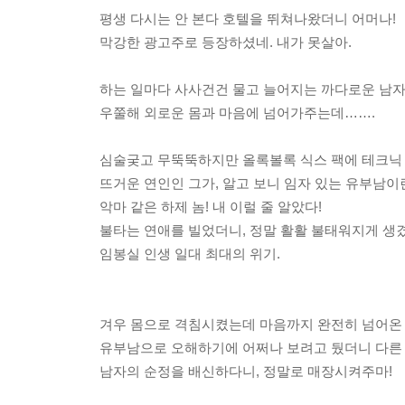
평생 다시는 안 본다 호텔을 뛰쳐나왔더니 어머나!
막강한 광고주로 등장하셨네. 내가 못살아.
하는 일마다 사사건건 물고 늘어지는 까다로운 남자
우쭐해 외로운 몸과 마음에 넘어가주는데…….
심술궂고 무뚝뚝하지만 올록볼록 식스 팩에 테크닉
뜨거운 연인인 그가, 알고 보니 임자 있는 유부남이
악마 같은 하제 놈! 내 이럴 줄 알았다!
불타는 연애를 빌었더니, 정말 활활 불태워지게 생겼
임봉실 인생 일대 최대의 위기.
겨우 몸으로 격침시켰는데 마음까지 완전히 넘어온 
유부남으로 오해하기에 어쩌나 보려고 뒀더니 다른
남자의 순정을 배신하다니, 정말로 매장시켜주마!