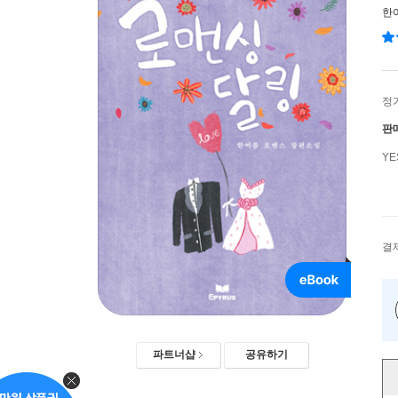
한
정
판
Y
결
파트너샵
공유하기