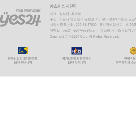
대표 : 김석환, 최세라
주소 : 서울시 영등포구 은행로 11, 5층~6층(여의도동,일신
사업자등록번호 : 229-81-37000 통신판매업신고 : 제 200
이메일 : yes24help@yes24.com 호스팅 서비스사업자 :
Copyright ⓒ YES24 Corp. All Rights Reserved.