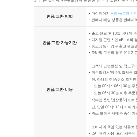
※ 상품 설명에 반품/교환과 관련한 안내가 있는경우 아래 
마이페이지 >
반품/교환 신청
반품/교환 방법
판매자 배송 상품은 판매자와
출고 완료 후 10일 이내의 
디지털 콘텐츠인 eBook의 
반품/교환 가능기간
중고상품의 경우 출고 완료일
모바일 쿠폰의 경우 유효기간(
고객의 단순변심 및 착오구
직수입양서/직수입일서중 일
단, 아래의 주문/취소 조건인
오늘 00시 ~ 06시 30분 
반품/교환 비용
오늘 06시 30분 이후 주문
직수입 음반/영상물/기프트 
단, 당일 00시~13시 사이
박스 포장은 택배 배송이 가
소비자의 책임 있는 사유로 
소비자의 사용, 포장 개봉에 