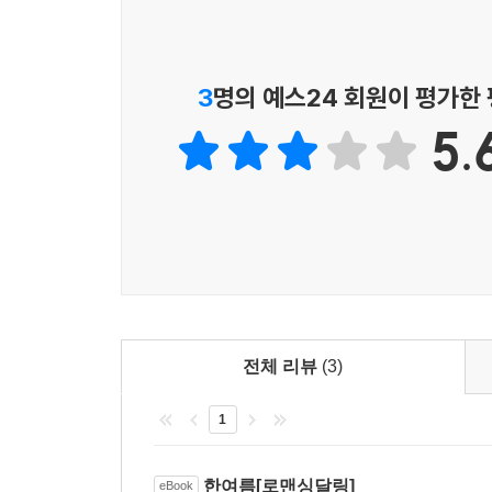
그래도 광고 기획부 8년차 AE로서 나름 회사 
요지경 세상 속이라고 해도 그건 좀.
3
명의 예스24 회원이 평가한
5.
‘이런 말도 안 되는…….’
봉실은 얼떨떨한 표정으로 회의실의 원형 테이블에 
그러나 사장님의 말씀 도중에 끼어든 것에 대해 모
오므리고 모른 척 시치미 떼는 모양들이 뭔가가 수
‘킁, 냄새가 난다…….’
전체 리뷰
(3)
그 와중에도 몸소 나선 사장님의 브리핑은 계속되었
1
--- 본문 중에서
한여름[로맨싱달링]
eBook