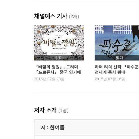
#13. 내 마음 모르겠니
#14. 정신 차려
채널예스 기사
#15. 자자, 정리합시다
(2개)
#16. 해피엔딩
#에필로그
읽다
읽다
『비밀의 정원』, 드라마
하퍼 리의 신작 『파수꾼
『프로듀사』 중국 인기에
전세계 동시 판매
힘입어 1위
2015년 07월 23일
2015년 07월 16일
저자 소개
(1명)
저 :
한여름