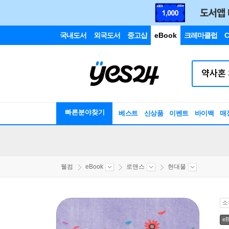
국내도서
외국도서
중고샵
eBook
크레마클럽
C
빠른분야찾기
베스트
신상품
이벤트
바이백
매
웰컴
eBook
로맨스
현대물
소
eB