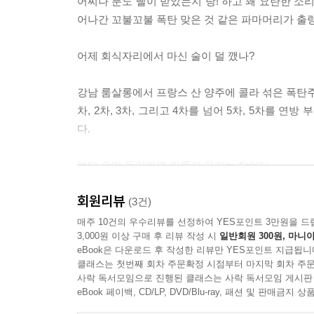
어찌나 분노 빨이 받았는지 탕! 하고 꽤 요란한 소
어나간 꼬불꼬불 폭탄 맞은 것 같은 파마머리가 출렁
어제 회식자리에서 마신 술이 덜 깼나?
강남 룸살롱에서 프랑스 산 양주에 콜라 섞은 폭탄
차, 2차, 3차, 그리고 4차를 넘어 5차, 5차를 
다.
본디 술만 들어가면 필름이 끊기는 탓이다.
회원리뷰
그런데 자신이 잠깐 정신 줄을 놓은 사이 오늘 아침
(3건)
매주 10건의 우수리뷰를 선정하여 YES포인트 3만원을 드
3,000원 이상 구매 후 리뷰 작성 시
일반회원 300원, 마니아
직장인의 낙인 술을 거부하지 못해 언제나 다이어트를
eBook은 다운로드 후 작성한 리뷰만 YES포인트 지급됩니
나이까지 유지하는 봉실.
클래스는 첫번째 회차 주문확정 시점부터 마지막 회차 주문
사락 독서모임으로 진행된 클래스는 사락 독서모임 게시판
그런 그녀가 원래 회식 다음 날에는 지각을 밥 먹듯이
eBook 페이백, CD/LP, DVD/Blu-ray, 패션 및 판매금
지 않는 면죄부를 받은 지도 오래되었다.