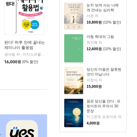
눈치 보며 사는 나에
게 건네는 심리학
서온 저
10,800
원
(10% 할인)
아동 학대의 그림
된다! 하루 만에 끝내는
최인혜 저
제미나이 활용법
12,600
원
(10% 할인)
권서림 저
이지스퍼블리싱 (주)
|
16,000
원
(0% 할인)
당신의 마음은 잘못된
것이 아닙니다
이정식 저
15,000
원
꿈은 당신을 안다 : 프
로이트의 무의식 30
문장
지그문트 프로이트 저
4,000
원