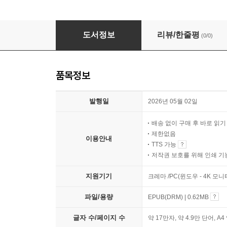
정신분석학 첫걸음: 핵심 개념으로 정리하는 이
도서정보
리뷰/한줄평
(0/0)
품목정보
발행일
2026년 05월 02일
배송 없이 구매 후 바로 읽
제한없음
이용안내
TTS 가능
저작권 보호를 위해 인쇄 기
지원기기
크레마 /PC(윈도우 - 4K 모
파일/용량
EPUB(DRM) | 0.62MB
글자 수/페이지 수
약 17만자, 약 4.9만 단어, A4