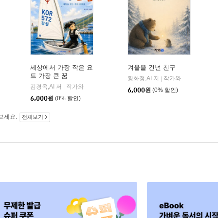
세상에서 가장 작은 요
겨울을 건넌 친구
트 가장 큰 꿈
황화정,AI 저
작가와
|
김경옥,AI 저
작가와
|
6,000
원
(0% 할인)
6,000
원
(0% 할인)
보세요.
전체보기