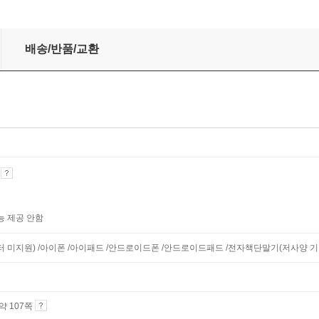
론과 방법
배송/반품/교환
기
능 제공 안함
니터 미지원) /아이폰 /아이패드 /안드로이드폰 /안드로이드패드 /전자책단말기(저사양 기기 
 약 107쪽