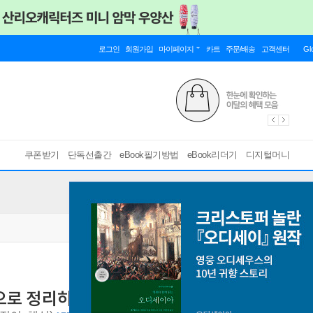
로그인
회원가입
마이페이지
카트
주문/배송
고객센터
Gl
쿠폰받기
단독선출간
eBook필기방법
eBook리더기
디지털머니
으로 정리하는 이론과 방법
무의식과 욕망의 구조