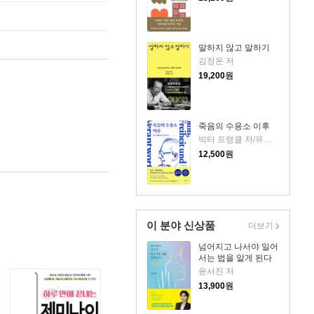
말하지 않고 말하기
김정운 저
19,200
원
죽음의 수용소 이후
빅터 프랭클 저/유영미 역
12,500
원
이 분야 신상품
더보기
넘어지고 나서야 일어
서는 법을 알게 된다
윤서진 저
13,900
원