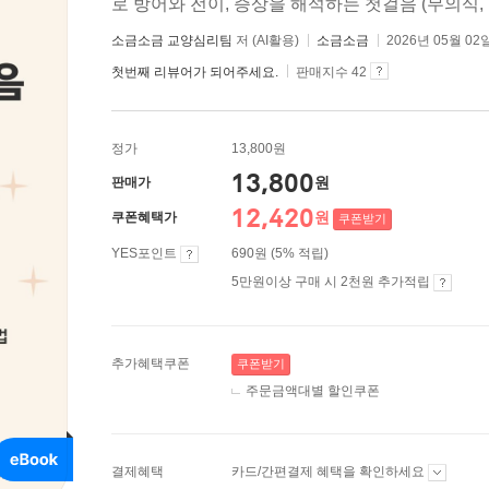
로 방어와 전이, 증상을 해석하는 첫걸음 (무의식, 
소금소금 교양심리팀
저 (AI활용)
소금소금
2026년 05월 02
첫번째 리뷰어가 되어주세요.
판매지수 42
정가
13,800원
13,800
원
판매가
12,420
원
쿠폰혜택가
쿠폰받기
YES포인트
690원 (5% 적립)
5만원이상 구매 시 2천원 추가적립
추가혜택쿠폰
쿠폰받기
주문금액대별 할인쿠폰
결제혜택
카드/간편결제 혜택을 확인하세요