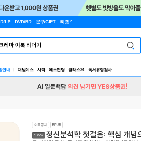
D/LP
DVD/BD
문구
/GIFT
티켓
장안내
채널예스
사락
예스펀딩
클래스24
독서유형검사
RBTI Lab
독서유형검사
AI 일문백답
의견 남기면 YES상품권!
소득공제
EPUB
정신분석학 첫걸음: 핵심 개념
eBook