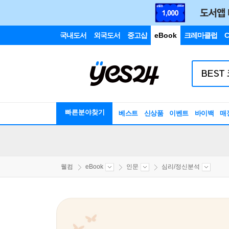
국내도서
외국도서
중고샵
eBook
크레마클럽
C
빠른분야찾기
베스트
신상품
이벤트
바이백
매
웰컴
eBook
인문
심리/정신분석