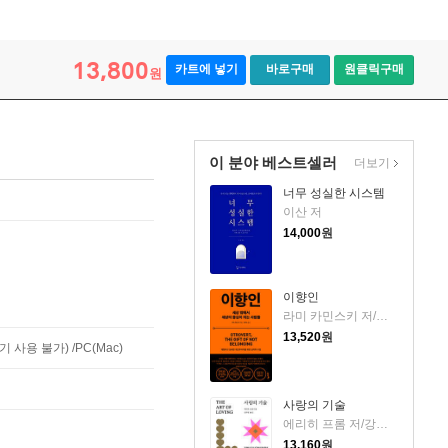
13,800
카트에 넣기
바로구매
원클릭구매
원
이 분야 베스트셀러
더보기
너무 성실한 시스템
이산 저
14,000
원
이향인
라미 카민스키 저/최지숙 역
13,520
원
사용 불가) /PC(Mac)
사랑의 기술
에리히 프롬 저/강주헌 역
13,160
원