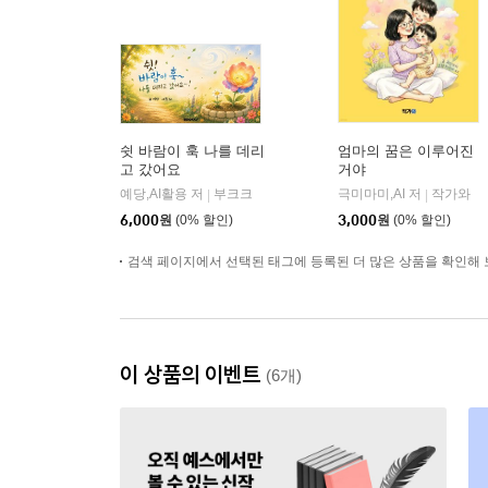
쉿 바람이 훅 나를 데리
엄마의 꿈은 이루어진
고 갔어요
거야
예당,AI활용 저
부크크
극미마미,AI 저
작가와
|
|
6,000
원
(0% 할인)
3,000
원
(0% 할인)
검색 페이지에서 선택된 태그에 등록된 더 많은 상품을 확인해 
이 상품의 이벤트
(6개)