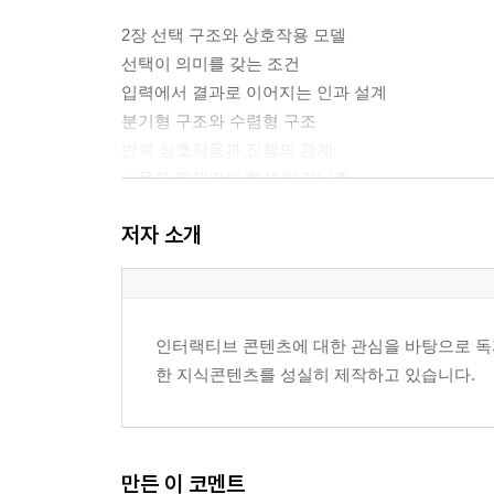
2장 선택 구조와 상호작용 모델
선택이 의미를 갖는 조건
입력에서 결과로 이어지는 인과 설계
분기형 구조와 수렴형 구조
반복 상호작용과 진행의 관계
사용자 통제감의 형성 메커니즘
예측 가능성과 놀라움의 균형
저자 소개
3장 주의집중과 피드백 설계
주의의 흐름을 설계하는 단서
즉시 피드백과 지연 피드백의 역할
인터랙티브 콘텐츠에 대한 관심을 바탕으로 독자
오류 상태의 안내와 회복 경로
한 지식콘텐츠를 성실히 제작하고 있습니다.
성취감과 보상의 구조
긴장 완화와 리듬 조절
과도한 알림과 잡음의 관리
만든 이 코멘트
4장 정보 구조와 진행감