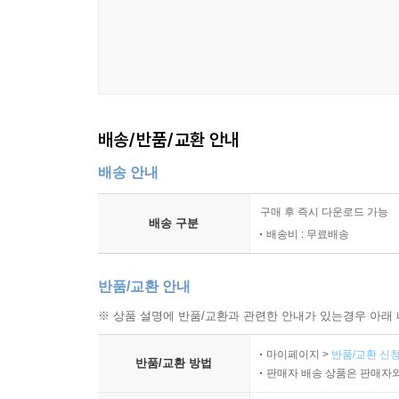
목표의 갱신과 동기 유지
사용자 전략의 발생 조건
탐색과 발견의 설계
몰입 피로를 줄이는 휴지기
9장 품질 평가와 개선 원리
배송/반품/교환 안내
몰입을 관찰 가능한 신호로 다루기
배송 안내
주요 문제의 분류와 우선순위
사용 흐름 점검을 위한 질문 세트
구매 후 즉시 다운로드 가능
피드백 수집의 기본 방식
배송 구분
배송비 : 무료배송
변경의 영향 범위 판단
일관성 유지와 회귀 문제 예방
반품/교환 안내
10장 접근성, 안전, 책임 있는 설계
※ 상품 설명에 반품/교환과 관련한 안내가 있는경우 아래 
다양한 사용자 조건을 고려하는 원칙
마이페이지 >
반품/교환 신청
이해 가능성과 조작성의 보장
반품/교환 방법
판매자 배송 상품은 판매자와
과도한 자극과 의존 유발의 회피