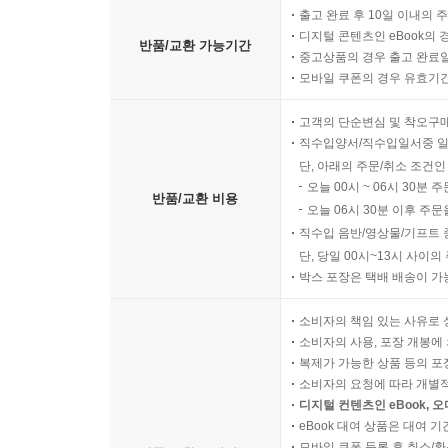
개인정보와 데이터 최소화 관점
출고 완료 후 10일 이내의 
공정성과 배제 방지 기준
디지털 콘텐츠인 eBook의 
반품/교환 가능기간
중고상품의 경우 출고 완료일
장기 운영에서의 신뢰 유지 원칙
모바일 쿠폰의 경우 유효기간(
고객의 단순변심 및 착오구
직수입양서/직수입일서중 일
단, 아래의 주문/취소 조건인
오늘 00시 ~ 06시 30분 
반품/교환 비용
오늘 06시 30분 이후 주문
직수입 음반/영상물/기프트 
단, 당일 00시~13시 사이
박스 포장은 택배 배송이 가
소비자의 책임 있는 사유로 
소비자의 사용, 포장 개봉에 
복제가 가능한 상품 등의 포장을 
소비자의 요청에 따라 개별
디지털 컨텐츠인 eBook, 
eBook 대여 상품은 대여 기
모바일 쿠폰 등록 후 취소/환