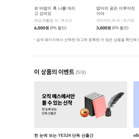
쉿 바람이 훅 나를 데리
엄마의 꿈은 이루어진
고 갔어요
거야
예당,AI활용 저
부크크
극미마미,AI 저
작가와
|
|
6,000
원
(0% 할인)
3,000
원
(0% 할인)
검색 페이지에서 선택된 태그에 등록된 더 많은 상품을 확인해 
이 상품의 이벤트
(5개)
한 눈에 보는 YES24 단독 선출간
e