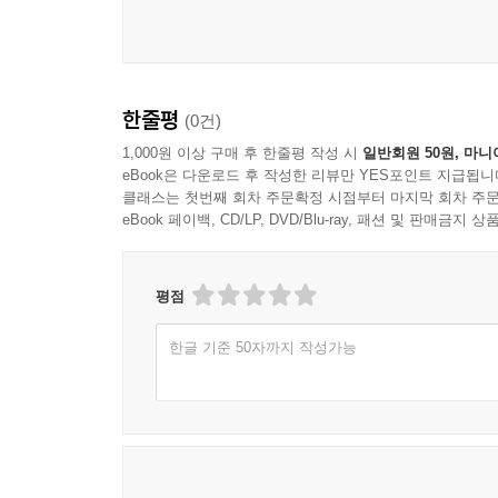
텍스트의 길이와 가독성 제어
음향 단서의 기능적 사용
움직임과 전환의 의미 부여
과잉 연출을 피하는 기준
한줄평
(0건)
감각 정보 간 충돌의 예방
1,000원 이상 구매 후 한줄평 작성 시
일반회원 50원, 마니
eBook은 다운로드 후 작성한 리뷰만 YES포인트 지급됩니
7장 진입 장벽과 사용 흐름
클래스는 첫번째 회차 주문확정 시점부터 마지막 회차 주문
eBook 페이백, CD/LP, DVD/Blu-ray, 패션 및 판매금
시작 지점에서의 이해 부담 줄이기
안내 문구의 목적과 배치
초기 상호작용의 설계 방식
평점
사용 흐름의 중단 지점 처리
재진입과 이어하기의 설계
한글 기준 50자까지 작성가능
선택 취소와 되돌리기 원칙
8장 반복, 다양성, 지속 몰입
반복이 지루해지는 조건
변화 요소의 배치와 주기