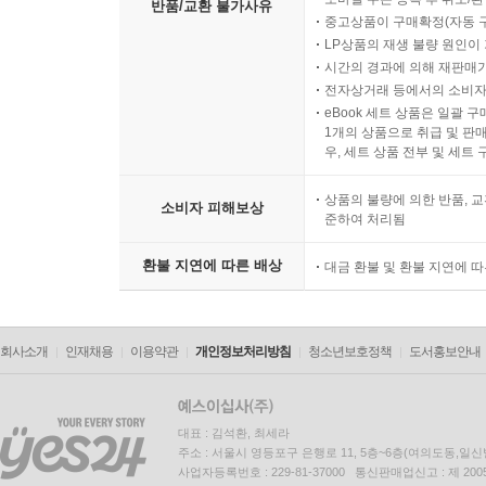
반품/교환 불가사유
중고상품이 구매확정(자동 
LP상품의 재생 불량 원인이 기
시간의 경과에 의해 재판매가
전자상거래 등에서의 소비자
eBook 세트 상품은 일괄 
1개의 상품으로 취급 및 판매
우, 세트 상품 전부 및 세트
상품의 불량에 의한 반품, 교
소비자 피해보상
준하여 처리됨
환불 지연에 따른 배상
대금 환불 및 환불 지연에 
회사소개
인재채용
이용약관
개인정보처리방침
청소년보호정책
도서홍보안내
대표 : 김석환, 최세라
주소 : 서울시 영등포구 은행로 11, 5층~6층(여의도동,일신
사업자등록번호 : 229-81-37000 통신판매업신고 : 제 200