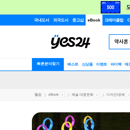
국내도서
외국도서
중고샵
eBook
크레마클럽
C
빠른분야찾기
베스트
신상품
이벤트
바이백
매
웰컴
eBook
예술 대중문화
디자인/공예