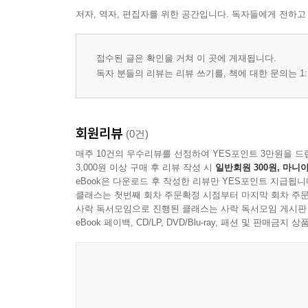
저자, 역자, 편집자를 위한 공간입니다. 독자들에게 전하고
정보 공개의 순서와 타이밍
목표와 과제의 명료화
진행 상태의 가시화
접수된 글은 확인을 거쳐 이 곳에 게재됩니다.
단계 전환의 신호 설계
독자 분들의 리뷰는 리뷰 쓰기를, 책에 대한 문의는 1:
사용자의 현재 위치 인식
혼란을 줄이는 정보 배치
회원리뷰
(0건)
5장 내러티브와 몰입의 연결
매주 10건의 우수리뷰를 선정하여 YES포인트 3만원을 드
내러티브의 역할과 적용 범위
3,000원 이상 구매 후 리뷰 작성 시
일반회원 300원, 마니아
사용자 행동이 이야기에 미치는 방식
eBook은 다운로드 후 작성한 리뷰만 YES포인트 지급됩니
클래스는 첫번째 회차 주문확정 시점부터 마지막 회차 주문
시점과 거리감의 조절
사락 독서모임으로 진행된 클래스는 사락 독서모임 게시판
사건 전개와 상호작용의 결합
eBook 페이백, CD/LP, DVD/Blu-ray, 패션 및 판매금
감정 곡선과 전환점의 설계
결말의 유형과 만족도의 조건
6장 감각 단서와 표현 규칙
시각 단서의 일관성 규칙