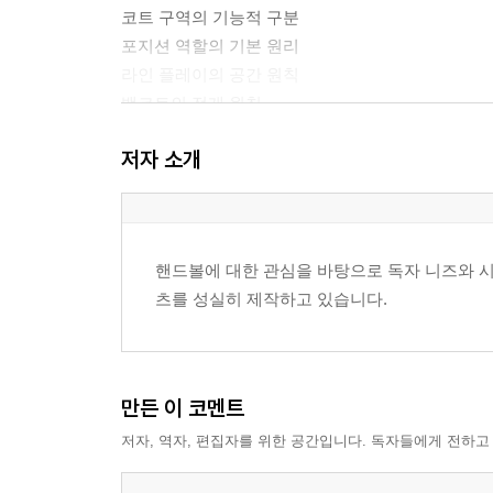
코트 구역의 기능적 구분
포지션 역할의 기본 원리
라인 플레이의 공간 원칙
백코트의 전개 원칙
윙 활용의 기본 조건
저자 소개
포지션 간 거리와 각도
균형 배치의 기준
제3장 공격 운영의 기본 원리
핸드볼에 대한 관심을 바탕으로 독자 니즈와 시
공격 단계의 구성 요소
츠를 성실히 제작하고 있습니다.
패스 흐름과 연결의 원칙
공간 창출의 기본 방법
슈팅 선택의 기준
턴오버 최소화 원칙
만든 이 코멘트
세트 공격의 기본 구조
저자, 역자, 편집자를 위한 공간입니다. 독자들에게 전하고
공격 템포의 조절