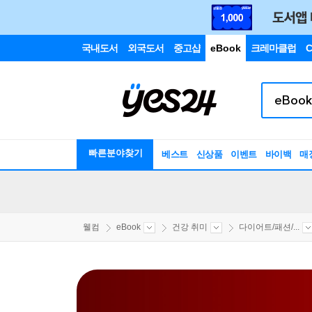
국내도서
외국도서
중고샵
eBook
크레마클럽
C
빠른분야찾기
베스트
신상품
이벤트
바이백
매
웰컴
eBook
건강 취미
다이어트/패션/...