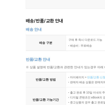
제8장 상황별 경기 운영 원리
리드 상황의 운영 원칙
배송/반품/교환 안내
추격 상황의 운영 원칙
배송 안내
동점 상황의 선택 기준
수적 우세 상황의 기본 운영
구매 후 즉시 다운로드 가능
수적 열세 상황의 기본 운영
배송 구분
배송비 : 무료배송
파울 누적 상황의 운영 기준
종료 직전 시간 운영 원칙
반품/교환 안내
제9장 팀 커뮤니케이션과 역할 수행
※ 상품 설명에 반품/교환과 관련한 안내가 있는경우 아래 
콜과 신호의 기본 체계
마이페이지 >
반품/교환 신청
역할 분담과 책임 구역
반품/교환 방법
판매자 배송 상품은 판매자와
전환 시 의사소통의 핵심
수비 조직을 위한 전달 원칙
출고 완료 후 10일 이내의 
공격 전개를 위한 합의 요소
디지털 콘텐츠인 eBook의 
반품/교환 가능기간
중고상품의 경우 출고 완료일
갈등 최소화 의사소통 규칙