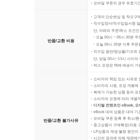
모바일 쿠폰의 경우 유효기간(
집중력 유지와 정리 방법
고객의 단순변심 및 착오구
제10장 경기 운영 점검과 정리 방법
직수입양서/직수입일서중 일
운영 목표 대비 점검 기준
단, 아래의 주문/취소 조건인
오늘 00시 ~ 06시 30분 
공격 효율 점검 항목
반품/교환 비용
오늘 06시 30분 이후 주문
수비 안정 점검 항목
직수입 음반/영상물/기프트 
전환 성공률 점검 관점
단, 당일 00시~13시 사이
실수 유형 분류 기준
박스 포장은 택배 배송이 가
경기 흐름 기록의 기본 방법
다음 경기 적용을 위한 정리 기준
소비자의 책임 있는 사유로 
소비자의 사용, 포장 개봉에 
복제가 가능한 상품 등의 포장을 
소비자의 요청에 따라 개별
디지털 컨텐츠인 eBook, 
eBook 대여 상품은 대여 기
모바일 쿠폰 등록 후 취소/환
반품/교환 불가사유
중고상품이 구매확정(자동 
LP상품의 재생 불량 원인이 기
시간의 경과에 의해 재판매가