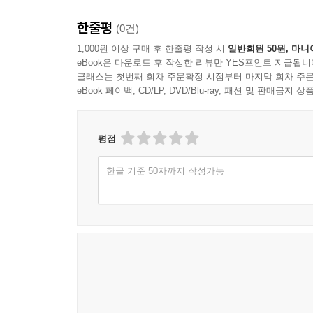
제6장 세트플레이 운영의 기준
한줄평
(0건)
세트플레이의 목적과 구성
1,000원 이상 구매 후 한줄평 작성 시
일반회원 50원, 마니
재개 상황의 기본 규칙
eBook은 다운로드 후 작성한 리뷰만 YES포인트 지급됩니
프리패스 운영의 원칙
클래스는 첫번째 회차 주문확정 시점부터 마지막 회차 주문
eBook 페이백, CD/LP, DVD/Blu-ray, 패션 및 판매금
7미터 상황의 기본 절차
측면 재개의 공간 활용
교체와 세트 운영의 연결
평점
반복 패턴의 관리
한글 기준 50자까지 작성가능
제7장 의사결정의 기준과 절차
정보 수집과 단서 구분
선택지 생성과 비교 기준
단순화된 판단 규칙
상대 압박에 대한 대응 기준
리스크 평가의 기본 틀
연속 상황에서의 우선순위
실수 이후 판단의 회복