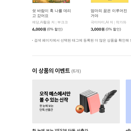
쉿 바람이 훅 나를 데리
엄마의 꿈은 이루어진
고 갔어요
거야
예당,AI활용 저
부크크
극미마미,AI 저
작가와
|
|
6,000
원
(0% 할인)
3,000
원
(0% 할인)
검색 페이지에서 선택된 태그에 등록된 더 많은 상품을 확인해 
이 상품의 이벤트
(6개)
한 눈에 보는 YES24 단독 선출간
e