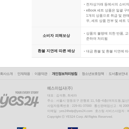
전자상거래 등에서의 소비자
eBook 세트 상품은 일괄 
1개의 상품으로 취급 및 판매
우, 세트 상품 전부 및 세트
상품의 불량에 의한 반품, 교
소비자 피해보상
준하여 처리됨
환불 지연에 따른 배상
대금 환불 및 환불 지연에 
회사소개
인재채용
이용약관
개인정보처리방침
청소년보호정책
도서홍보안내
대표 : 김석환, 최세라
주소 : 서울시 영등포구 은행로 11, 5층~6층(여의도동,일신
사업자등록번호 : 229-81-37000 통신판매업신고 : 제 200
이메일 : yes24help@yes24.com 호스팅 서비스사업자 :
Copyright ⓒ YES24 Corp. All Rights Reserved.