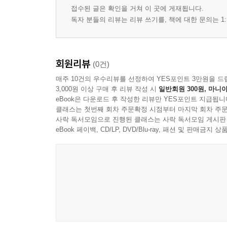
제4장 수비 운영의 기본 원리
접수된 글은 확인을 거쳐 이 곳에 게재됩니다.
수비 목표와 우선순위
독자 분들의 리뷰는 리뷰 쓰기를, 책에 대한 문의는 1:
수비 간격과 커버 범위
대인 수비의 기본 동작
지역 수비의 기본 구조
회원리뷰
(0건)
협력 수비의 원칙
매주 10건의 우수리뷰를 선정하여 YES포인트 3만원을 드
파울 관리와 위험 통제
3,000원 이상 구매 후 리뷰 작성 시
일반회원 300원, 마니아
골키퍼와 수비의 연동
eBook은 다운로드 후 작성한 리뷰만 YES포인트 지급됩니
클래스는 첫번째 회차 주문확정 시점부터 마지막 회차 주문
사락 독서모임으로 진행된 클래스는 사락 독서모임 게시판
제5장 전환 상황 운영의 핵심
eBook 페이백, CD/LP, DVD/Blu-ray, 패션 및 판매금
공수 전환의 시작 신호
속공의 기본 조건
리트리트 수비의 원칙
세컨드 웨이브의 개념
전환에서의 공간 우선순위
전환 속도와 안정의 조절
실수 발생 후 대응 원칙