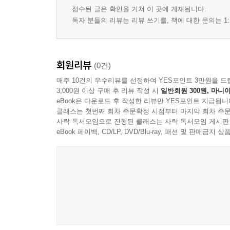
공기 흐름의 중심 잡기
접수된 글은 확인을 거쳐 이 곳에 게재됩니다.
첫 소리 시작의 일관성
독자 분들의 리뷰는 리뷰 쓰기를, 책에 대한 문의는 1:
롱톤을 통한 소리 유지
음색의 균일성 확보
회원리뷰
(0건)
5장 음정과 소리의 안정
매주 10건의 우수리뷰를 선정하여 YES포인트 3만원을 드
튜닝 기준 설정과 유지
3,000원 이상 구매 후 리뷰 작성 시
일반회원 300원, 마니아
음정 흔들림의 주요 원인
eBook은 다운로드 후 작성한 리뷰만 YES포인트 지급됩니
클래스는 첫번째 회차 주문확정 시점부터 마지막 회차 주문
호흡 변화에 따른 음정 변화
사락 독서모임으로 진행된 클래스는 사락 독서모임 게시판
강약 변화에 따른 음정 변화
eBook 페이백, CD/LP, DVD/Blu-ray, 패션 및 판매금
연주 중 음정 보정의 원칙
소리 흔들림 줄이기
6장 리듬과 박자 감각
박의 분할 감각 형성
템포 유지의 기준 만들기
음가 정확도 관리