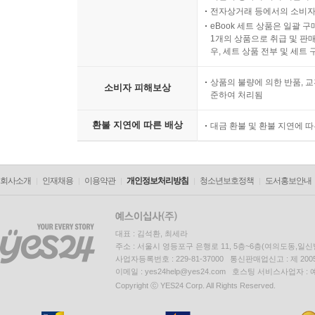
전자상거래 등에서의 소비자
eBook 세트 상품은 일괄 
1개의 상품으로 취급 및 판매
우, 세트 상품 전부 및 세트
상품의 불량에 의한 반품, 교
소비자 피해보상
준하여 처리됨
환불 지연에 따른 배상
대금 환불 및 환불 지연에 
회사소개
인재채용
이용약관
개인정보처리방침
청소년보호정책
도서홍보안내
대표 : 김석환, 최세라
주소 : 서울시 영등포구 은행로 11, 5층~6층(여의도동,일신
사업자등록번호 : 229-81-37000 통신판매업신고 : 제 200
이메일 : yes24help@yes24.com 호스팅 서비스사업자 :
Copyright ⓒ YES24 Corp. All Rights Reserved.