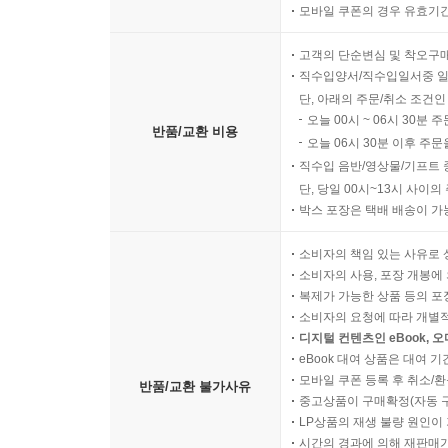
모바일 쿠폰의 경우 유효기간(
고객의 단순변심 및 착오구
직수입양서/직수입일서중 일
단, 아래의 주문/취소 조건인
오늘 00시 ~ 06시 30분 
반품/교환 비용
오늘 06시 30분 이후 주문
직수입 음반/영상물/기프트 
단, 당일 00시~13시 사이
박스 포장은 택배 배송이 가
소비자의 책임 있는 사유로 
소비자의 사용, 포장 개봉에 
복제가 가능한 상품 등의 포장을 
소비자의 요청에 따라 개별
디지털 컨텐츠인 eBook, 
eBook 대여 상품은 대여 기
모바일 쿠폰 등록 후 취소/환
반품/교환 불가사유
중고상품이 구매확정(자동 
LP상품의 재생 불량 원인이 기
시간의 경과에 의해 재판매가