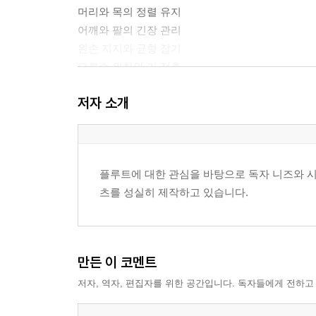
머리와 목의 정렬 유지
어깨와 팔의 긴장 관리
왼손 지지와 균형 잡기
오른손 위치와 키 접촉
악기 각도와 시선 처리
저자 소개
3장 호흡과 공기 흐름
호흡 경로와 몸의 사용
들숨의 속도와 양 조절
플루트에 대한 관심을 바탕으로 독자 니즈와 시
날숨의 안정성과 지속
츠를 성실히 제작하고 있습니다.
공기 압력과 속도 조절
프레이즈 길이 관리
호흡과 자세의 연결
만든 이 코멘트
4장 앰부셔와 음 만들기
저자, 역자, 편집자를 위한 공간입니다. 독자들에게 전하고
입술 형태의 안정화
취구 위치와 방향 설정