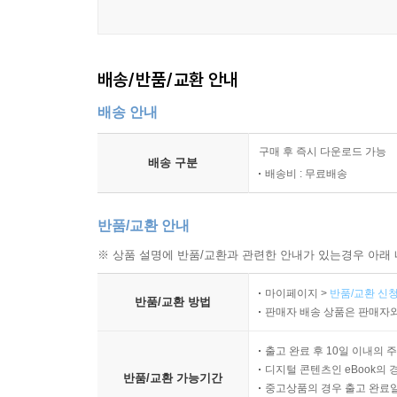
표시 기호의 반영 기준
9장 곡 학습 절차와 표현의 기초
배송/반품/교환 안내
악보 사전 읽기와 구조 파악
배송 안내
리듬과 음정 분리 학습
구간 나누기와 반복 설정
구매 후 즉시 다운로드 가능
프레이징 기준 세우기
배송 구분
배송비 : 무료배송
강약과 아티큘레이션 반영
오류 감소를 위한 점검 흐름
반품/교환 안내
10장 점검과 유지 관리
※ 상품 설명에 반품/교환과 관련한 안내가 있는경우 아래 
연습 전후 몸 상태 확인
마이페이지 >
반품/교환 신청
긴장 완화와 통증 예방
반품/교환 방법
판매자 배송 상품은 판매자와
소리 리듬 음정 점검 항목
오류 원인 분류와 대응
출고 완료 후 10일 이내의 
학습 일정 재조정의 기준
디지털 콘텐츠인 eBook의 
반품/교환 가능기간
중고상품의 경우 출고 완료일
악기 상태 점검과 소모품 관리