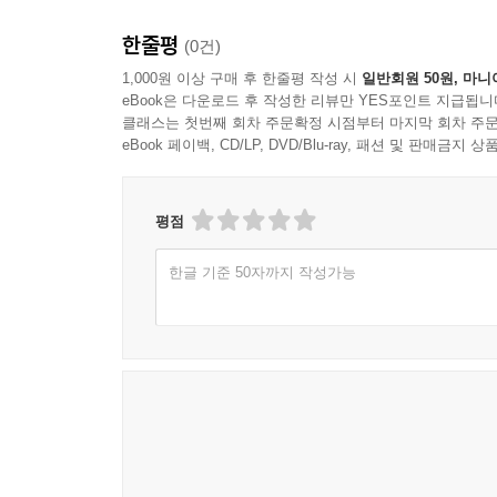
쉼표 처리와 호흡 타이밍
리듬 패턴의 반복 정교화
한줄평
(0건)
악보 읽기 흐름 유지
1,000원 이상 구매 후 한줄평 작성 시
일반회원 50원, 마니
eBook은 다운로드 후 작성한 리뷰만 YES포인트 지급됩니
7장 운지와 손가락 움직임
클래스는 첫번째 회차 주문확정 시점부터 마지막 회차 주문
eBook 페이백, CD/LP, DVD/Blu-ray, 패션 및 판매금
키 작동의 기본 원칙
손가락 독립과 최소 움직임
음 전환의 정확도 확보
평점
연결 구간의 끊김 줄이기
반복 패턴의 안정화
한글 기준 50자까지 작성가능
불필요한 키 소리 줄이기
8장 아티큘레이션과 음의 연결
텅잉의 기본 동작 정립
레가토 연결의 기준
스타카토 길이와 균일성
음 시작과 종료의 정리
발음과 리듬의 일치