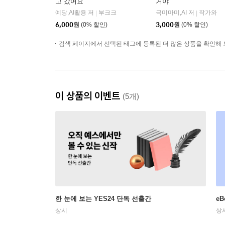
고 갔어요
거야
예당,AI활용 저
부크크
극미마미,AI 저
작가와
|
|
6,000
원
(0% 할인)
3,000
원
(0% 할인)
검색 페이지에서 선택된 태그에 등록된 더 많은 상품을 확인해 
이 상품의 이벤트
(5개)
한 눈에 보는 YES24 단독 선출간
e
상시
상