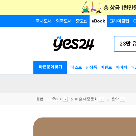
국내도서
외국도서
중고샵
eBook
크레마클럽
C
빠른분야찾기
베스트
신상품
이벤트
바이백
매
웰컴
eBook
예술 대중문화
음악