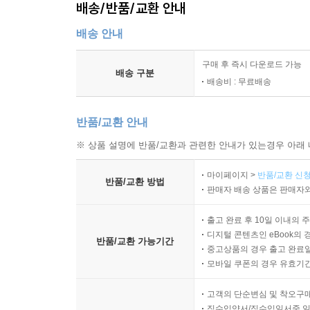
배송/반품/교환 안내
환경 요인으로 인한 변동
배송 안내
표현 방식으로 인한 오해
참조 샘플의 불일치 문제
구매 후 즉시 다운로드 가능
검수 기준의 설정
배송 구분
배송비 : 무료배송
합의 과정의 구조화
기록 누락과 재작업 위험
반품/교환 안내
9장 적용 분야별 색채 메시지 구조
※ 상품 설명에 반품/교환과 관련한 안내가 있는경우 아래 
브랜딩에서의 색채 메시지
마이페이지 >
반품/교환 신청
정보 시각화에서의 색 사용
반품/교환 방법
판매자 배송 상품은 판매자와
제품과 패키지의 인상 형성
공간에서의 동선과 구획
출고 완료 후 10일 이내의 
디지털 인터페이스의 상태 표현
디지털 콘텐츠인 eBook의 
반품/교환 가능기간
중고상품의 경우 출고 완료일
안전과 경고 체계의 색
모바일 쿠폰의 경우 유효기간(
공공 환경에서의 접근성 고려
고객의 단순변심 및 착오구
10장 윤리와 접근성을 고려한 색채 커뮤니케이션
직수입양서/직수입일서중 일