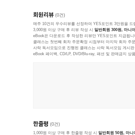
형용사와 감각어의 역할
색 서술의 모호성과 한계
회원리뷰
(0건)
색 표현의 표준화 필요성
매주 10건의 우수리뷰를 선정하여 YES포인트 3만원을 드
명명과 기억의 관계
3,000원 이상 구매 후 리뷰 작성 시
일반회원 300원, 마니아
번역과 로컬라이징 이슈
eBook은 다운로드 후 작성한 리뷰만 YES포인트 지급됩니
클래스는 첫번째 회차 주문확정 시점부터 마지막 회차 주문
사락 독서모임으로 진행된 클래스는 사락 독서모임 게시판
5장 색채 조화와 관계 표현
eBook 페이백, CD/LP, DVD/Blu-ray, 패션 및 판매금
조화 개념의 기본 구조
유사 대비 보색 관계
온도감의 관계 설정
명도 대비가 주는 위계
채도 대비의 주목성
리듬과 반복의 시각 효과
균형과 긴장의 형성
6장 색채 정보의 표준과 표기
한줄평
(0건)
색표기 체계의 목적
1,000원 이상 구매 후 한줄평 작성 시
일반회원 50원, 마니