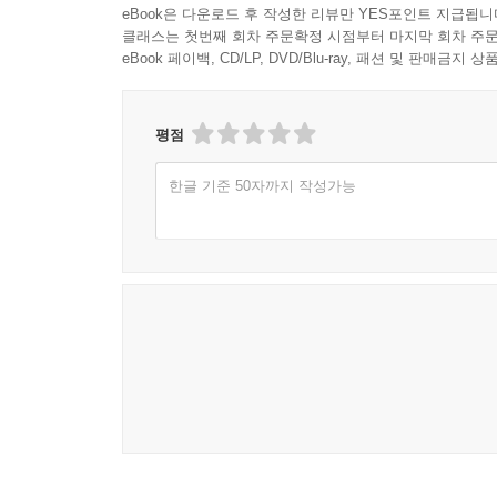
색 공간과 좌표 개념
eBook은 다운로드 후 작성한 리뷰만 YES포인트 지급됩니
RGB와 CMYK의 차이
클래스는 첫번째 회차 주문확정 시점부터 마지막 회차 주문
eBook 페이백, CD/LP, DVD/Blu-ray, 패션 및 판매금
Lab 기반의 지각적 기준
팬톤과 견본 체계의 역할
허용오차와 색 차이 개념
평점
문서화와 기록 규칙
한글 기준 50자까지 작성가능
7장 매체별 색채 전달과 변환
디스플레이 색 재현의 특성
인쇄 색 재현의 특성
조명 조건과 관찰 환경
파일 포맷과 색 관리
프로파일과 변환 과정
장치 간 불일치의 원인
일관성 확보를 위한 절차
8장 색채 커뮤니케이션의 오류와 통제
색 오차의 대표 유형