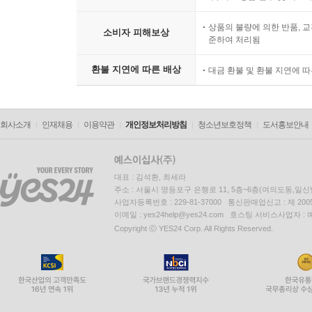
상품의 불량에 의한 반품, 교
소비자 피해보상
준하여 처리됨
환불 지연에 따른 배상
대금 환불 및 환불 지연에 
회사소개
인재채용
이용약관
개인정보처리방침
청소년보호정책
도서홍보안내
대표 : 김석환, 최세라
주소 : 서울시 영등포구 은행로 11, 5층~6층(여의도동,일신
사업자등록번호 : 229-81-37000 통신판매업신고 : 제 200
이메일 : yes24help@yes24.com 호스팅 서비스사업자 :
Copyright ⓒ YES24 Corp. All Rights Reserved.