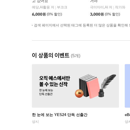
고 갔어요
거야
예당,AI활용 저
부크크
극미마미,AI 저
작가와
|
|
6,000
원
(0% 할인)
3,000
원
(0% 할인)
검색 페이지에서 선택된 태그에 등록된 더 많은 상품을 확인해 
이 상품의 이벤트
(5개)
한 눈에 보는 YES24 단독 선출간
e
상시
상