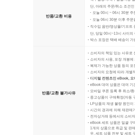
색각 다양성의 이해
단, 아래의 주문/취소 조건인
오늘 00시 ~ 06시 30분 
대비 기준과 가독성
반품/교환 비용
오늘 06시 30분 이후 주문
혼동 가능한 조합의 회피
직수입 음반/영상물/기프트 
의미 오용과 편견의 위험
단, 당일 00시~13시 사이
정보 전달의 책임 범위
박스 포장은 택배 배송이 가
표준 준수와 고지의 방식
지속가능성과 색 선택의 영향
소비자의 책임 있는 사유로 
소비자의 사용, 포장 개봉에 
복제가 가능한 상품 등의 포장을 
소비자의 요청에 따라 개별
디지털 컨텐츠인 eBook, 
eBook 대여 상품은 대여 기
모바일 쿠폰 등록 후 취소/환
반품/교환 불가사유
중고상품이 구매확정(자동 
LP상품의 재생 불량 원인이 기
시간의 경과에 의해 재판매가
전자상거래 등에서의 소비자
eBook 세트 상품은 일괄 
1개의 상품으로 취급 및 판매
우, 세트 상품 전부 및 세트