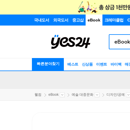
국내도서
외국도서
중고샵
eBook
크레마클럽
C
빠른분야찾기
베스트
신상품
이벤트
바이백
매
웰컴
eBook
예술 대중문화
디자인/공예