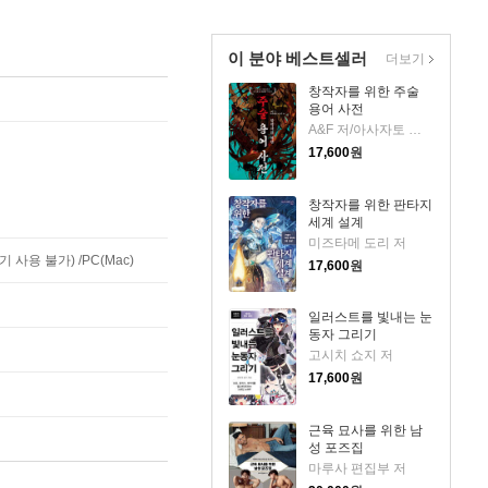
이 분야 베스트셀러
더보기
창작자를 위한 주술
용어 사전
A&F 저/아사자토 이쓰키 감수
17,600
원
창작자를 위한 판타지
세계 설계
미즈타메 도리 저
사용 불가) /PC(Mac)
17,600
원
일러스트를 빛내는 눈
동자 그리기
고시치 쇼지 저
17,600
원
근육 묘사를 위한 남
성 포즈집
마루사 편집부 저