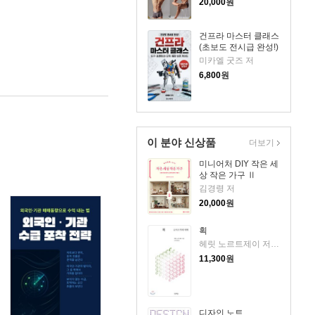
20,000
원
건프라 마스터 클래스
(초보도 전시급 완성!)
미카엘 굿즈 저
6,800
원
이 분야 신상품
더보기
미니어처 DIY 작은 세
상 작은 가구 Ⅱ
김경령 저
20,000
원
획
헤릿 노르트제이 저/유지원 역
11,300
원
디자인 노트