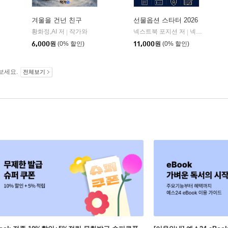
겨울을 건넌 친구
선물옵션 스타터 2026
황화정,AI 저
작가와
넥스트북 포지션 저
넥스트북
|
|
6,000
원
(0% 할인)
11,000
원
(0% 할인)
보세요.
전체보기