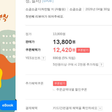
성, 질서)
[ EPUB ]
소금소금 디자인팀
저 (AI활용)
소금소금
2026년 04월 30일
첫번째 리뷰어가 되어주세요.
정가
13,800원
13,800
원
판매가
12,420
원
쿠폰혜택가
쿠폰받기
YES포인트
690원 (5% 적립)
5만원이상 구매 시 2천원 추가적립
추가혜택쿠폰
쿠폰받기
주문금액대별 할인쿠폰
결제혜택
카드/간편결제 혜택을 확인하세요