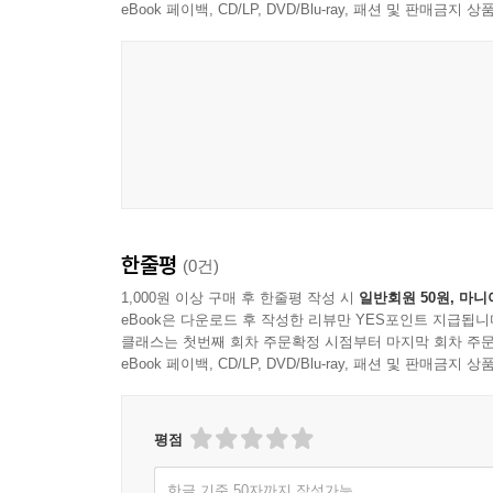
eBook 페이백, CD/LP, DVD/Blu-ray, 패션 및 판매금
시점 변화가 서사 구조에 미치는 영향
서술 범위와 정보 제시의 구조
6장 장면과 서사 구성
장면이 이야기 단위를 형성하는 방식
장면의 시작과 종료가 서사에 미치는 영향
장면 간 전환의 구조
공간 변화와 이야기 전개
장면 배열과 서사 흐름의 형성
한줄평
(0건)
장면 정보가 이야기 이해에 미치는 역할
1,000원 이상 구매 후 한줄평 작성 시
일반회원 50원, 마니
eBook은 다운로드 후 작성한 리뷰만 YES포인트 지급됩니
7장 갈등과 긴장의 구조
클래스는 첫번째 회차 주문확정 시점부터 마지막 회차 주문
eBook 페이백, CD/LP, DVD/Blu-ray, 패션 및 판매금
갈등이 서사를 형성하는 기본 원리
갈등의 유형과 이야기 전개
긴장이 형성되는 서사 구조
평점
갈등의 확대와 축소 과정
긴장 유지와 사건 전개
한글 기준 50자까지 작성가능