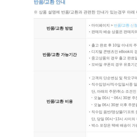
반품/교환 안내
10장 서사의 통합 구조
※ 상품 설명에 반품/교환과 관련한 안내가 있는경우 아래 
사건 인물 시간의 결합 구조
마이페이지 >
반품/교환 신청
장면과 사건의 전체 배열
반품/교환 방법
판매자 배송 상품은 판매자와
이야기 요소 간의 상호 관계
서사 흐름의 일관성 형성
출고 완료 후 10일 이내의 
구조적 균형과 이야기 이해
디지털 콘텐츠인 eBook의 
반품/교환 가능기간
중고상품의 경우 출고 완료일
서사의 전체적 조직 방식
모바일 쿠폰의 경우 유효기간(
고객의 단순변심 및 착오구
직수입양서/직수입일서중 일
단, 아래의 주문/취소 조건인
오늘 00시 ~ 06시 30분 
반품/교환 비용
오늘 06시 30분 이후 주문
직수입 음반/영상물/기프트 
단, 당일 00시~13시 사이
박스 포장은 택배 배송이 가