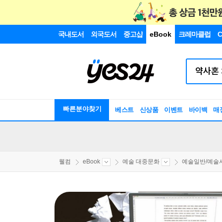
국내도서
외국도서
중고샵
eBook
크레마클럽
C
빠른분야찾기
베스트
신상품
이벤트
바이백
매
웰컴
eBook
예술 대중문화
예술일반/예술