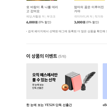
쉿 바람이 훅 나를 데리
엄마의 꿈은 이루어진
고 갔어요
거야
예당,AI활용 저
부크크
극미마미,AI 저
작가와
|
|
6,000
원
(0% 할인)
3,000
원
(0% 할인)
검색 페이지에서 선택된 태그에 등록된 더 많은 상품을 확인해 
이 상품의 이벤트
(5개)
한 눈에 보는 YES24 단독 선출간
e