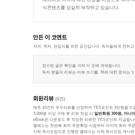
갈등이 사건을 조직하는 구조
식콘텐츠를 성실히 제작하고 있습니다.
전환점이 서사 흐름에 미치는 역할
사건 밀도의 변화와 이야기의 리듬
사건 배열이 독자 이해에 미치는 영향
만든 이 코멘트
4장 인물과 서사의 관계
저자, 역자, 편집자를 위한 공간입니다. 독자들에게 전하고
인물이 이야기 구조 안에서 작동하는 방식
인물의 목표와 서사 진행의 연결
인물 간 관계가 사건을 형성하는 방식
접수된 글은 확인을 거쳐 이 곳에 게재됩니다.
인물 변화가 이야기 흐름에 미치는 영향
독자 분들의 리뷰는 리뷰 쓰기를, 책에 대한 문의는 1:
서사 속 인물 정보의 제시 방식
인물 행동과 사건 전개의 상호 작용
회원리뷰
(0건)
5장 시점과 서술 방식
매주 10건의 우수리뷰를 선정하여 YES포인트 3만원을 드
서술 시점의 유형과 특징
3,000원 이상 구매 후 리뷰 작성 시
일반회원 300원, 마니아
시점이 이야기 정보 전달에 미치는 영향
eBook은 다운로드 후 작성한 리뷰만 YES포인트 지급됩니
클래스는 첫번째 회차 주문확정 시점부터 마지막 회차 주문
관찰적 서술과 내부적 서술의 차이
사락 독서모임으로 진행된 클래스는 사락 독서모임 게시판
서술자의 위치와 이야기 이해