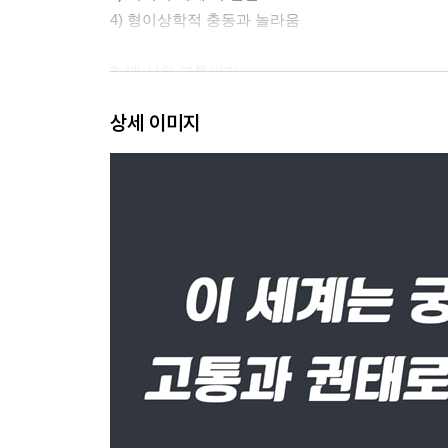
4) 형이상학적 충동과 놀라움
3. 왜 삶은 고통인가
1) 삶의 공허함
상세 이미지
2) 고통의 원인
3) 고통의 모습
4. 인간에게 예술이란 무엇인가
1) 아름다움과 예술
2) 숭고의 감정
3) 예술형식과 음악
4) 의지의 표현으로서 회화
5) 고통의 치유술로서 예술
5. 덕과 정의란 무엇인가
1) 인간 본성과 이기심
2) 행위의 동기와 성격