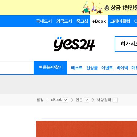
국내도서
외국도서
중고샵
eBook
크레마클럽
C
빠른분야찾기
베스트
신상품
이벤트
바이백
매
웰컴
eBook
인문
서양철학