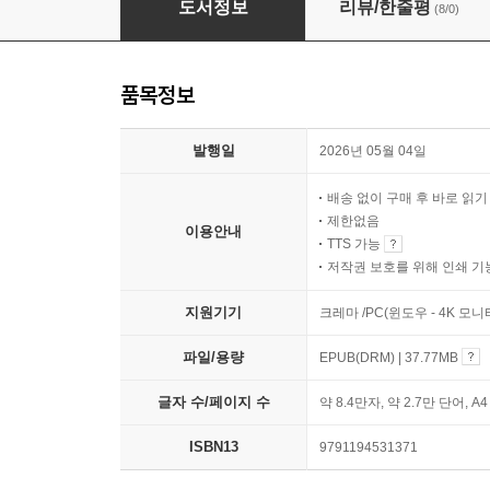
도서정보
리뷰/한줄평
(8/0)
품목정보
발행일
2026년 05월 04일
배송 없이 구매 후 바로 읽
제한없음
이용안내
TTS 가능
저작권 보호를 위해 인쇄 기
지원기기
크레마 /PC(윈도우 - 4K 모
파일/용량
EPUB(DRM) | 37.77MB
글자 수/페이지 수
약 8.4만자, 약 2.7만 단어, A
ISBN13
9791194531371