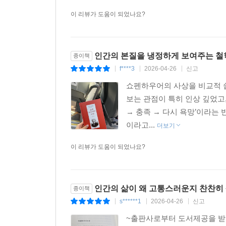
이 리뷰가 도움이 되었나요?
인간의 본질을 냉정하게 보여주는 철
종이책
f****3
2026-04-26
신고
|
|
|
쇼펜하우어의 사상을 비교적 쉽
보는 관점이 특히 인상 깊었고
→ 충족 → 다시 욕망’이라는
이라고...
더보기
이 리뷰가 도움이 되었나요?
인간의 삶이 왜 고통스러운지 찬찬히
종이책
s******1
2026-04-26
신고
|
|
|
~출판사로부터 도서제공을 받