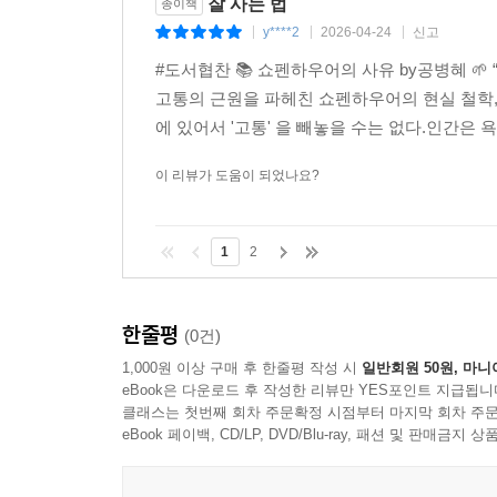
잘 사는 법
종이책
y****2
2026-04-24
신고
|
|
|
#도서협찬 📚 쇼펜하우어의 사유 by공병혜 🌱
고통의 근원을 파헤친 쇼펜하우어의 현실 철학, 
에 있어서 '고통' 을 빼놓을 수는 없다.인간은 
이 리뷰가 도움이 되었나요?
1
2
한줄평
(0건)
1,000원 이상 구매 후 한줄평 작성 시
일반회원 50원, 마니
eBook은 다운로드 후 작성한 리뷰만 YES포인트 지급됩니
클래스는 첫번째 회차 주문확정 시점부터 마지막 회차 주문
eBook 페이백, CD/LP, DVD/Blu-ray, 패션 및 판매금