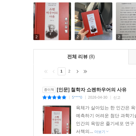
2
2
2
전체 리뷰
(8)
1
2
[인문] 철학자 쇼펜하우어의 사유
종이책
5****0
2026-04-30
신고
|
|
|
육체가 살아있는 한 인간은 욕
예측하기 어려운 첨단 과학기술
인간의 욕망은 줄기세포 연구 
서책의...
더보기