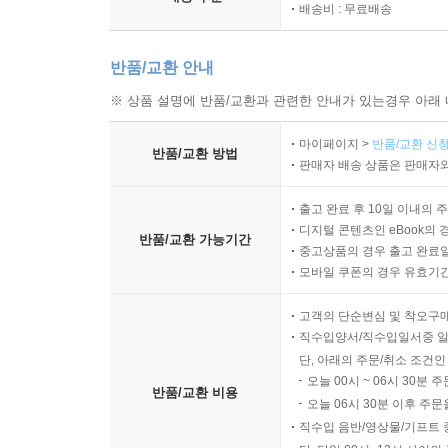
배송비 : 무료배송
반품/교환 안내
※ 상품 설명에 반품/교환과 관련한 안내가 있는경우 아래 
마이페이지 >
반품/교환 신청
반품/교환 방법
판매자 배송 상품은 판매자와
출고 완료 후 10일 이내의 
디지털 콘텐츠인 eBook의 
반품/교환 가능기간
중고상품의 경우 출고 완료일
모바일 쿠폰의 경우 유효기간(
고객의 단순변심 및 착오구
직수입양서/직수입일서중 일
단, 아래의 주문/취소 조건인
오늘 00시 ~ 06시 30분 
반품/교환 비용
오늘 06시 30분 이후 주문
직수입 음반/영상물/기프트 