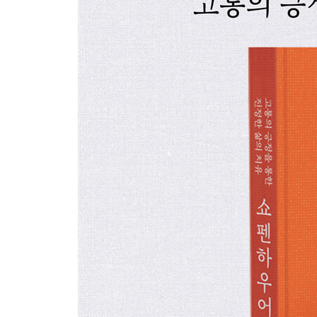
2) 기억과 상상력
3) 얼굴의 인상
4) 교육과 인식
9. 젊음과 늙어감이란 무엇인가
1) 유년기의 추억
2) 청년기와 인간의 성숙
3) 늙어감과 노년
참고문헌