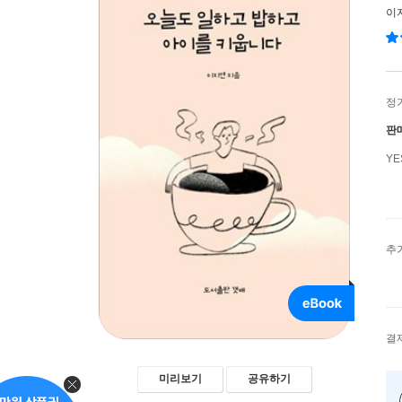
이
정
판
Y
추
결
미리보기
공유하기