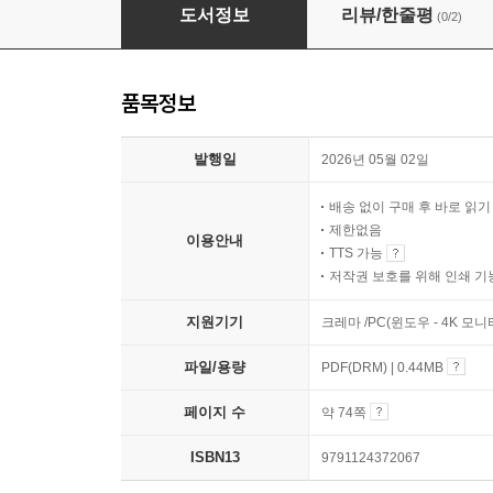
오늘도 일하고 밥하고 아이를 키웁니다
도서정보
리뷰/한줄평
(0/2)
품목정보
발행일
2026년 05월 02일
배송 없이 구매 후 바로 읽
제한없음
이용안내
TTS 가능
저작권 보호를 위해 인쇄 기
지원기기
크레마 /PC(윈도우 - 4K 모
파일/용량
PDF(DRM) | 0.44MB
페이지 수
약 74쪽
ISBN13
9791124372067