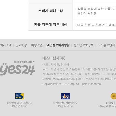
상품의 불량에 의한 반품, 교
소비자 피해보상
준하여 처리됨
환불 지연에 따른 배상
대금 환불 및 환불 지연에 
회사소개
인재채용
이용약관
개인정보처리방침
청소년보호정책
도서홍보안내
대표 : 김석환, 최세라
주소 : 서울시 영등포구 은행로 11, 5층~6층(여의도동,일신
사업자등록번호 : 229-81-37000 통신판매업신고 : 제 200
이메일 : yes24help@yes24.com 호스팅 서비스사업자 :
Copyright ⓒ YES24 Corp. All Rights Reserved.