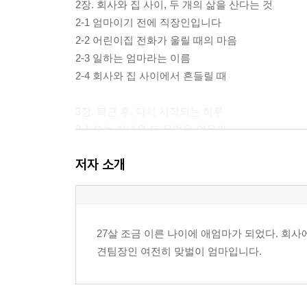
2장. 회사와 집 사이, 두 개의 삶을 산다는 것
2-1 엄마이기 전에 직장인입니다
2-2 어린이집 전화가 울릴 때의 마음
2-3 일하는 엄마라는 이름
2-4 회사와 집 사이에서 흔들릴 때
3장. 퇴근 후, 다시 시작되는 하루
3-1 오늘 저녁은 또 무엇을 먹을까
3-2 아이를 재우고 나서야 끝나는 하루
저자 소개
3-3 육아는 생각보다 외로운 일
3-4 아이의 한마디에 무너지는 날
3-5 엄마도 처음이라서
27살 조금 이른 나이에 애엄마가 되었다. 회사
4장. 그렇게 우리는 오늘도 살아간다
견팀장인 여전히 맞벌이 엄마입니다.
4-1 완벽하지 않아도 괜찮다는 말
4-2 바쁘지만 소중한 하루
4-3 우리가 함께 버텨온 시간에 대하여