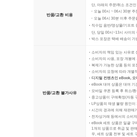
단, 아래의 주문/취소 조건인
오늘 00시 ~ 06시 30분 
반품/교환 비용
오늘 06시 30분 이후 주문
직수입 음반/영상물/기프트 
단, 당일 00시~13시 사이
박스 포장은 택배 배송이 가
소비자의 책임 있는 사유로 
소비자의 사용, 포장 개봉에 
복제가 가능한 상품 등의 포장을 
소비자의 요청에 따라 개별
디지털 컨텐츠인 eBook, 
eBook 대여 상품은 대여 기
모바일 쿠폰 등록 후 취소/환
반품/교환 불가사유
중고상품이 구매확정(자동 
LP상품의 재생 불량 원인이 기
시간의 경과에 의해 재판매가
전자상거래 등에서의 소비자
eBook 세트 상품은 일괄 
1개의 상품으로 취급 및 판매
우, 세트 상품 전부 및 세트