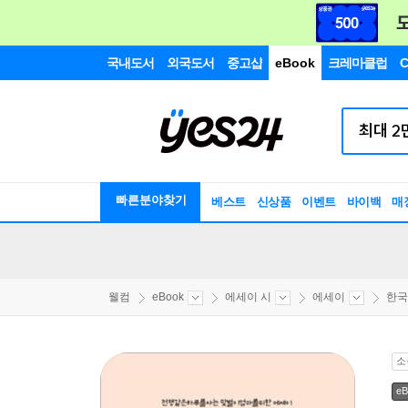
국내도서
외국도서
중고샵
eBook
크레마클럽
C
빠른분야찾기
베스트
신상품
이벤트
바이백
매
웰컴
eBook
에세이 시
에세이
한국
소
eB