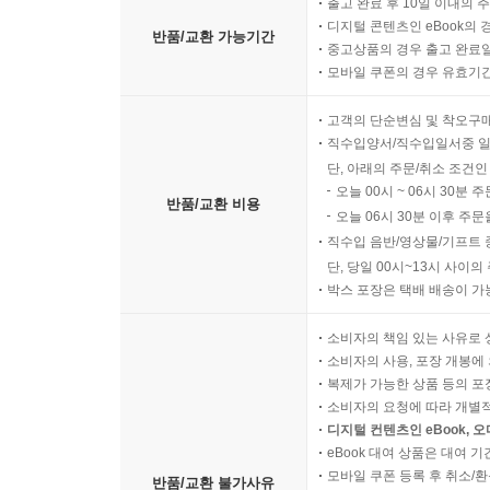
출고 완료 후 10일 이내의 
디지털 콘텐츠인 eBook의 
반품/교환 가능기간
중고상품의 경우 출고 완료일
모바일 쿠폰의 경우 유효기간(
고객의 단순변심 및 착오구
직수입양서/직수입일서중 일
단, 아래의 주문/취소 조건인
오늘 00시 ~ 06시 30분 
반품/교환 비용
오늘 06시 30분 이후 주문
직수입 음반/영상물/기프트 
단, 당일 00시~13시 사이
박스 포장은 택배 배송이 가
소비자의 책임 있는 사유로 
소비자의 사용, 포장 개봉에 
복제가 가능한 상품 등의 포장을 
소비자의 요청에 따라 개별
디지털 컨텐츠인 eBook, 
eBook 대여 상품은 대여 기
모바일 쿠폰 등록 후 취소/환
반품/교환 불가사유