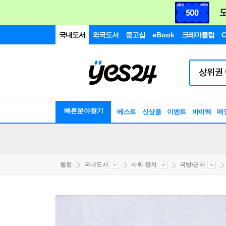
국내도서
외국도서
중고샵
eBook
크레마클럽
C
빠른분야찾기
베스트
신상품
이벤트
바이백
매
웰컴
국내도서
사회 정치
국방/군사