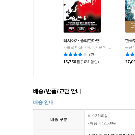
러시아가 승리한다면
한국
카를로 마살라 저/이지윤 역
시프
문근식
|
8건
15,750
원
(10% 할인)
27,0
배송/반품/교환 안내
배송 안내
예스24 배송
배송 구분
배송비 : 2,500원