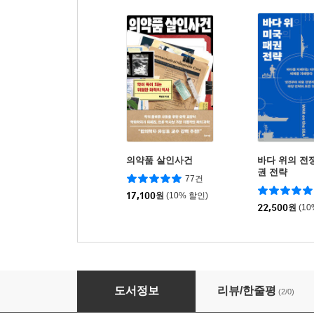
의약품 살인사건
바다 위의 전쟁
권 전략
77건
17,100
원
(10% 할인)
22,500
원
(1
특수작전 개론
도서정보
리뷰/한줄평
(2/0)