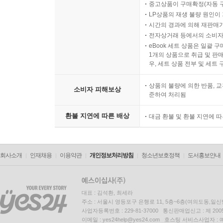
중고상품이 구매확정(자동 
LP상품의 재생 불량 원인이 기
시간의 경과에 의해 재판매가
전자상거래 등에서의 소비자
eBook 세트 상품은 일괄 
1개의 상품으로 취급 및 판매
우, 세트 상품 전부 및 세트
상품의 불량에 의한 반품, 교
소비자 피해보상
준하여 처리됨
환불 지연에 따른 배상
대금 환불 및 환불 지연에 
회사소개
인재채용
이용약관
개인정보처리방침
청소년보호정책
도서홍보안내
대표 : 김석환, 최세라
주소 : 서울시 영등포구 은행로 11, 5층~6층(여의도동,일신
사업자등록번호 : 229-81-37000 통신판매업신고 : 제 200
이메일 : yes24help@yes24.com 호스팅 서비스사업자 :