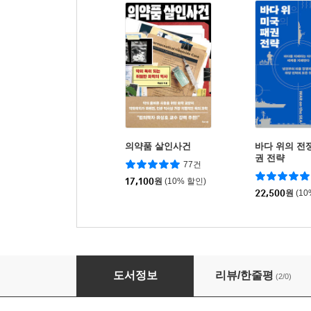
의약품 살인사건
바다 위의 전쟁
권 전략
77건
17,100
원
(10% 할인)
22,500
원
(1
특수작전 개론
도서정보
리뷰/한줄평
(2/0)