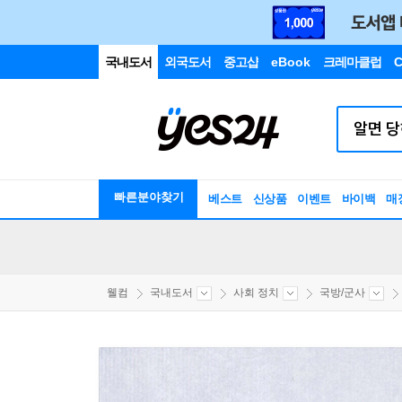
국내도서
외국도서
중고샵
eBook
크레마클럽
C
빠른분야찾기
베스트
신상품
이벤트
바이백
매
웰컴
국내도서
사회 정치
국방/군사