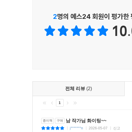
2
명의 예스24 회원이 평가한
10.
전체 리뷰
(2)
1
남 작가님 화이팅~~
종이책
구매
j*******n
2026-05-07
신고
|
|
|