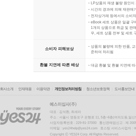
LP상품의 재생 불량 원인이 기
시간의 경과에 의해 재판매가
전자상거래 등에서의 소비자
eBook 세트 상품은 일괄 
1개의 상품으로 취급 및 판매
우, 세트 상품 전부 및 세트
상품의 불량에 의한 반품, 교
소비자 피해보상
준하여 처리됨
환불 지연에 따른 배상
대금 환불 및 환불 지연에 
회사소개
인재채용
이용약관
개인정보처리방침
청소년보호정책
도서홍보안내
대표 : 김석환, 최세라
주소 : 서울시 영등포구 은행로 11, 5층~6층(여의도동,일신
사업자등록번호 : 229-81-37000 통신판매업신고 : 제 200
이메일 : yes24help@yes24.com 호스팅 서비스사업자 :
Copyright ⓒ YES24 Corp. All Rights Reserved.