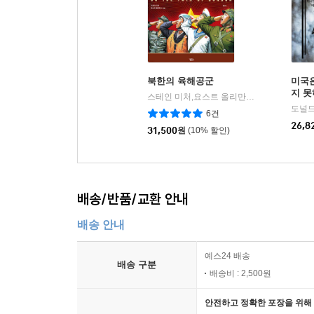
북한의 육해공군
미국
지 
스테인 미처,요스트 올리만스 저
블루픽
|
6건
26,8
31,500
원
(10% 할인)
배송/반품/교환 안내
배송 안내
예스24 배송
배송 구분
배송비 : 2,500원
안전하고 정확한 포장을 위해 