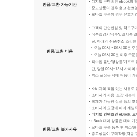
디지털 콘텐츠인 eBook의 
반품/교환 가능기간
중고상품의 경우 출고 완료일
모바일 쿠폰의 경우 유효기간(
고객의 단순변심 및 착오구
직수입양서/직수입일서중 일
단, 아래의 주문/취소 조건인
오늘 00시 ~ 06시 30분 
반품/교환 비용
오늘 06시 30분 이후 주문
직수입 음반/영상물/기프트 
단, 당일 00시~13시 사이
박스 포장은 택배 배송이 가
소비자의 책임 있는 사유로 
소비자의 사용, 포장 개봉에 
복제가 가능한 상품 등의 포장을 
소비자의 요청에 따라 개별
디지털 컨텐츠인 eBook, 
eBook 대여 상품은 대여 기
모바일 쿠폰 등록 후 취소/환
반품/교환 불가사유
중고상품이 구매확정(자동 