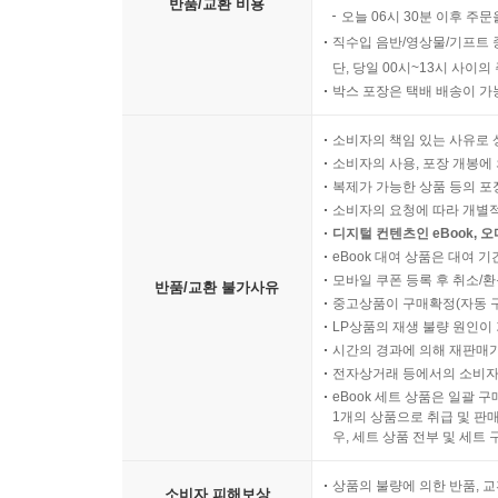
반품/교환 비용
오늘 06시 30분 이후 주문
직수입 음반/영상물/기프트 
단, 당일 00시~13시 사이
박스 포장은 택배 배송이 가
소비자의 책임 있는 사유로 
소비자의 사용, 포장 개봉에 
복제가 가능한 상품 등의 포장을 
소비자의 요청에 따라 개별
디지털 컨텐츠인 eBook, 
eBook 대여 상품은 대여 기
모바일 쿠폰 등록 후 취소/환
반품/교환 불가사유
중고상품이 구매확정(자동 
LP상품의 재생 불량 원인이 기
시간의 경과에 의해 재판매가
전자상거래 등에서의 소비자
eBook 세트 상품은 일괄 
1개의 상품으로 취급 및 판매
우, 세트 상품 전부 및 세트
상품의 불량에 의한 반품, 교
소비자 피해보상