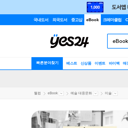
국내도서
외국도서
중고샵
eBook
크레마클럽
C
빠른분야찾기
베스트
신상품
이벤트
바이백
매
웰컴
eBook
예술 대중문화
미술