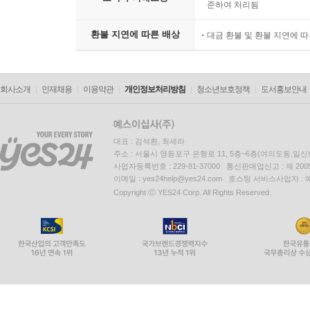
준하여 처리됨
환불 지연에 따른 배상
대금 환불 및 환불 지연에 
회사소개
인재채용
이용약관
개인정보처리방침
청소년보호정책
도서홍보안내
대표 : 김석환, 최세라
주소 : 서울시 영등포구 은행로 11, 5층~6층(여의도동,일신
사업자등록번호 : 229-81-37000 통신판매업신고 : 제 200
이메일 : yes24help@yes24.com 호스팅 서비스사업자 :
Copyright ⓒ YES24 Corp. All Rights Reserved.