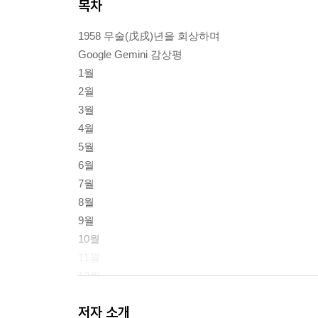
목차
1958 무술(戊戌)년을 회상하며
Google Gemini 감상평
1월
2월
3월
4월
5월
6월
7월
8월
9월
10월
11월
12월
작가 Profile
저자 소개