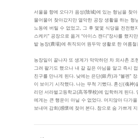
서울을 향에 오다가 음성(陰城)에 있는 형님을 찾아
물어물어 찾아갔지만 열악한 공장 생활을 하는 형님
노동에 버틸 수 없었고, 그 후 몇몇 식당을 전전했
스케키” 공장으로 옮겨 “아이스 캔디”장사를 했지만
밭 농장(農場)에 취직되어 원두막 생활로 한 여름철
농장일이 끝나자 또 생계가 막막하던 차 외사촌 조현
그려 팔기도 했으나 내 갈 길은 아님을 알고 즉시 
친구를 만나게 된다. 낮에는 은단(銀丹)과 “볼펜”
이 보이기 시작했다. 나는 무척 기뻤다. 혼신(魂神)
리던 서라벌고등학교(高等學校)에 입학하게 된다. 당
에게는 큰 행운이 아닐 수 없었다. 머지않아 다가
보내며 감회(感懷에 젖어 본다. 참으로 숨 가쁘게 지