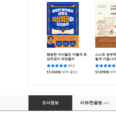
평범한 아이들은 어떻게 최
스스로 공부하
상위권이 되었을까
렇게 키웁니
86건
17,550
원
(10% 할인)
17,010
원
(10
학습을 바꾸는 골든타임
도서정보
리뷰/한줄평
(9/3)