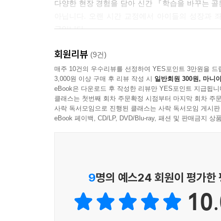
다양한 현장 경험을 담아 신간 『학습을 바꾸는 
아닙니다. 오랜 시간 교정에서 아이들의 성장과 좌
--- p.79
글입니다.
회원리뷰
저자는 책을 통해 “왜 어떤 아이는 끝까지 해내고, 
(9건)
아이의 마음과 관계 속에서 찾아냅니다.
매주 10건의 우수리뷰를 선정하여 YES포인트 3만원을 드
3,000원 이상 구매 후 리뷰 작성 시
일반회원 300원, 마니아
eBook은 다운로드 후 작성한 리뷰만 YES포인트 지급됩니
특히 『학습을 바꾸는 골든타임』은 공부를 완성하는 
클래스는 첫번째 회차 주문확정 시점부터 마지막 회차 주문
가치와 중요성을 이야기합니다.
사락 독서모임으로 진행된 클래스는 사락 독서모임 게시판
eBook 페이백, CD/LP, DVD/Blu-ray, 패션 및 판매금
공감은 아이의 마음을 이해하는 힘이고, 교감은 
저자는 이 세 가지 감이 연결될 때 비로소 아이는 
“교육에서 방법론보다 중요한 것은 ‘때’를 아는 일이다
9
명의 예스24 회원이 평가한
저자는 아이의 마음이 닫힌 상태에서는 어떤 명강
10.
열리는 순간이 찾아오면, 그 배움은 평생을 좌우할
바꾸는 골든타임’이라 정의하고 있습니다. 이 책은