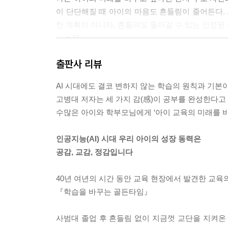
이 단단해질 때 아이의 마음도 흔들림이 줄어든다. 
한 계획이 아니라, 흔들려도 돌아갈 수 있는 안정된
--- p.31
출판사 리뷰
아이들이 보내는 신호는 대부분 작고 조용하기 때문에
악해야 한다. 아이에게 필요한 것은 완벽한 해결책
AI 시대에도 결코 변하지 않는 학습의 원칙과 기본이 
니?”라는 한마디가 아이의 마음을 열게 할 수 있다.
고병대 저자는 세 가지 감(感)이 공부를 완성한다고 강
--- p.42
수많은 아이와 학부모님에게 ‘아이 교육의 미래를 
공부를 잘하게 만드는 힘은 단순한 지식이나 학습 기
인공지능(AI) 시대 우리 아이의 성장 동력은
이는 결과보다 과정에 집중하고 스스로 성장할 수 
공감, 교감, 정감입니다
믿도록 돕는 과정이다. 그리고 그 믿음이 쌓일수록 
--- p.55
40년 여년의 시간 동안 교육 현장에서 발견한 교육
『학습을 바꾸는 골든타임』
공감은 아이를 변화시키는 힘이 있다. 아이의 마음을
어진다. 그래서 교육은 지식을 전달하는 기술이 아
사범대 졸업 후 흔들림 없이 지금껏 교단을 지켜온
정하는 중요한 기준이다. 결국 교육의 시작은 가르