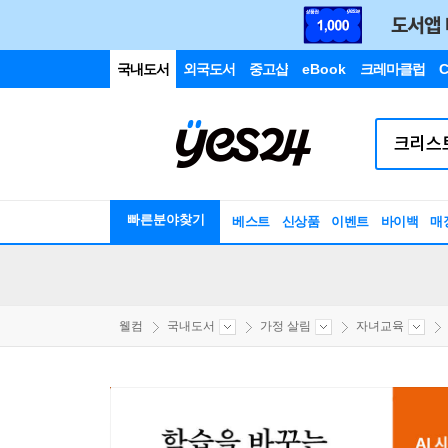
국내도서
외국도서
중고샵
eBook
크레마클럽
C
빠른분야찾기
베스트
신상품
이벤트
바이백
매
웰컴
국내도서
가정 살림
자녀교육