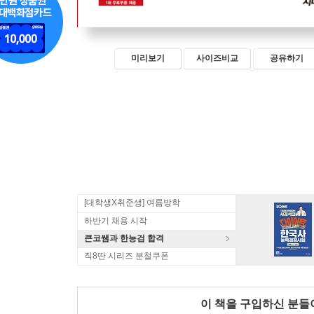
미리보기
사이즈비교
공유하기
[대학생X취준생] 여름방학
하반기 채용 시작
큰코쌤과 한능검 합격
직8딴 시리즈 분철쿠폰
이 책을 구입하신 분