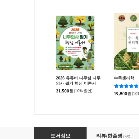
2026 유튜버 나무쌤 나무
수목생리학
의사 필기 핵심 이론서
31,500
원
(10% 할인)
19,800
원
(10
2027 시대에듀 나무의사 필기 기출문제해설 한
도서정보
리뷰/한줄평
(7/0)