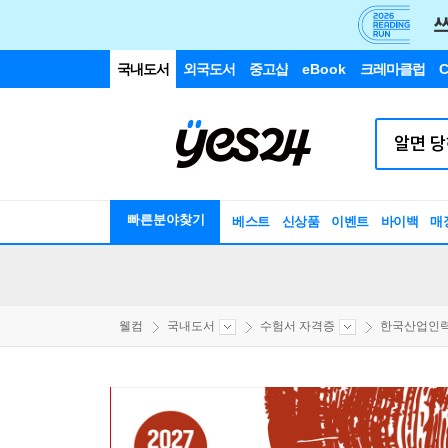
국내도서
외국도서
중고샵
eBook
크레마클럽
C
빠른분야찾기
베스트
신상품
이벤트
바이백
매
웰컴
국내도서
수험서 자격증
한국산업인력공