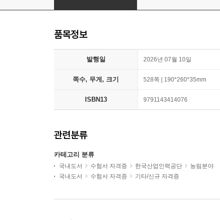
품목정보
발행일
2026년 07월 10일
쪽수, 무게, 크기
528쪽 | 190*260*35mm
ISBN13
9791143414076
관련분류
카테고리 분류
국내도서
수험서 자격증
한국산업인력공단
농림분야
국내도서
수험서 자격증
기타/신규 자격증