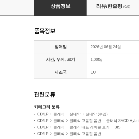
Alina Ibragimova 베토벤: 바이올린 소나타 1집 - 1, 2,
상품정보
리뷰/한줄평
(0/0)
품목정보
발매일
2026년 06월 24일
시간, 무게, 크기
1,000g
제조국
EU
관련분류
카테고리 분류
CD/LP
클래식
실내악
실내악 (수입)
CD/LP
클래식
클래식 고음질 음반
클래식 SACD Hybri
CD/LP
클래식
클래식 대표 레이블 보기
BIS
CD/LP
클래식
클래식 고음질 음반