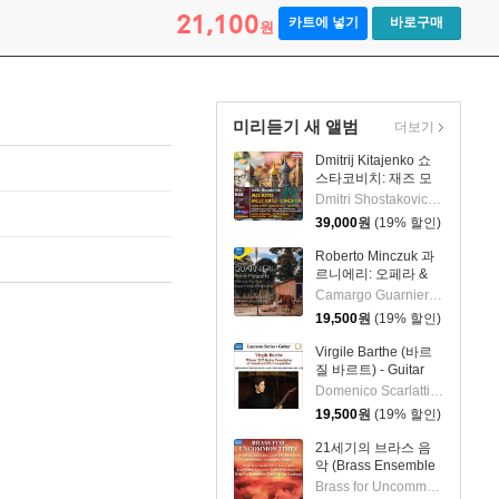
5) [SACD Hybrid]
21,100
카트에 넣기
바로구매
원
미리듣기 새 앨범
더보기
Dmitrij Kitajenko 쇼
스타코비치: 재즈 모
음곡, 발레 모음곡, 협
Dmitri Shostakovich 작곡 외 6명
주곡들
39,000
원
(19% 할인)
(Shostakovich: Jazz
Suite; Ballet Suites;
Roberto Minczuk 과
Concertos)
르니에리: 오페라 &
관현악 작품집
Camargo Guarnieri 작곡 외 2명
(Guarnieri: Pedro
19,500
원
(19% 할인)
Malazarte)
Virgile Barthe (바르
질 바르트) - Guitar
Recital (기타 리사이
Domenico Scarlatti 작곡 외 5명
틀)
19,500
원
(19% 할인)
21세기의 브라스 음
악 (Brass Ensemble
Music - 21st Century)
Brass for Uncommon Times 실내악