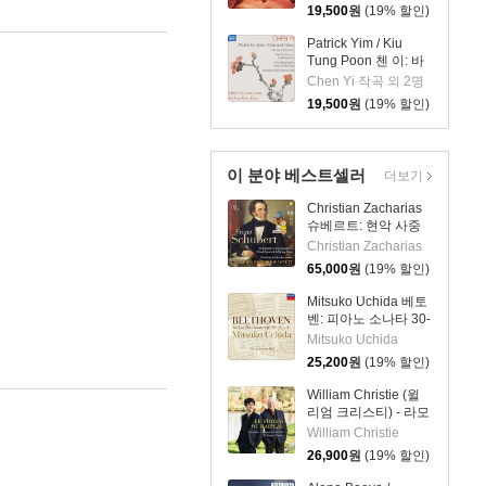
19,500
원
(19% 할인)
Patrick Yim / Kiu
Tung Poon 첸 이: 바
이올린, 비올라, 피아
Chen Yi 작곡 외 2명
노 작품집 (Chen Yi:
19,500
원
(19% 할인)
Works For Violin,
Viola And Piano)
이 분야 베스트셀러
더보기
Christian Zacharias
슈베르트: 현악 사중
주 전곡 외 (Schubert:
Christian Zacharias
Complete String
65,000
원
(19% 할인)
Quartets, Trout
Quintet & String
Mitsuko Uchida 베토
Trios)
벤: 피아노 소나타 30-
32번 (Beethoven:
Mitsuko Uchida
Piano Sonatas Opp
25,200
원
(19% 할인)
109 110 & 111)
William Christie (윌
리엄 크리스티) - 라모
의 바이올린 (Le
William Christie
Violon De Rameau)
26,900
원
(19% 할인)