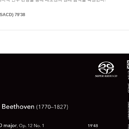
(SACD) 79’38