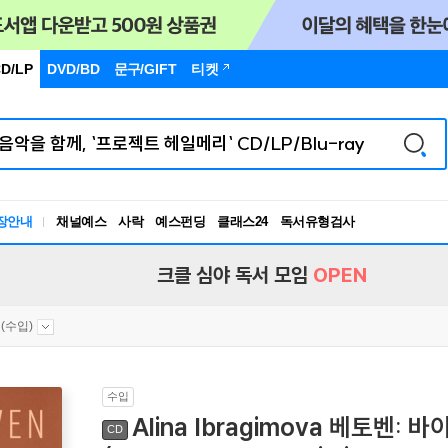
D/LP
DVD/BD
문구
/GIFT
티켓
독서유형검사
장안내
채널예스
사락
예스펀딩
클래스24
RBTI Lab
독서유형검사
크클 심야 독서 모임
OPEN
(수입)
수입
Alina Ibragimova 베토벤: 바
CD