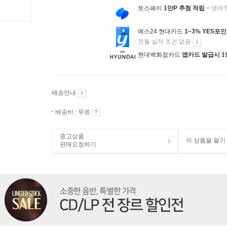
토스페이
1만P 추첨 적립
+ 생애
예스24 현대카드
1~3% YES포
전월 실적 조건 없음
현대백화점카드
앱카드 발급시 1
배송안내
배송비 : 무료
중고상품
이 상품을 팔기
판매요청하기