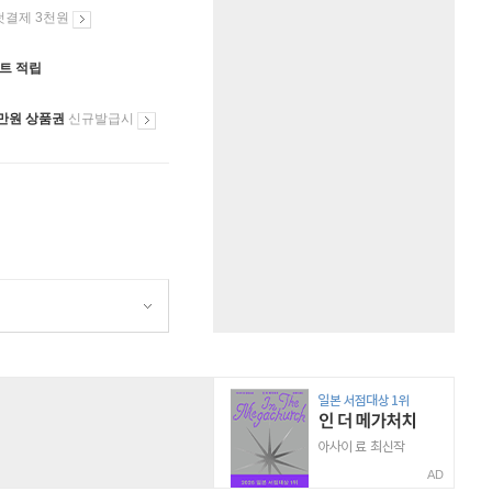
첫결제 3천원
인트 적립
만원 상품권
신규발급시
AD