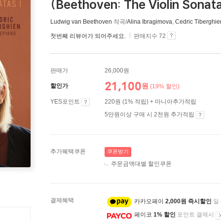
(Beethoven: The Violin Sonatas
Ludwig van Beethoven
작곡/
Alina Ibragimova
,
Cedric Tiberghie
첫번째 리뷰어가 되어주세요.
판매지수 72
판매가
26,000원
21,100
원
할인가
(19% 할인)
YES포인트
220원 (1% 적립) + 마니아추가적립
5만원이상 구매 시 2천원 추가적립
추가혜택쿠폰
쿠폰받기
주문금액대별 할인쿠폰
결제혜택
카카오페이
2,000원 즉시할인
일
페이코
1% 할인
포인트 결제시