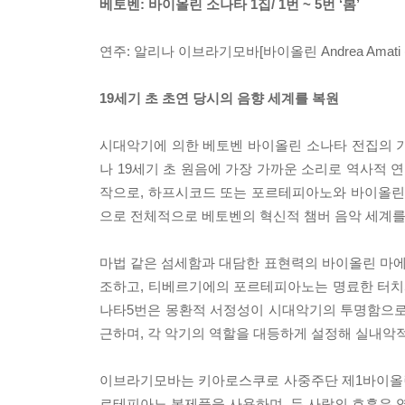
베토벤: 바이올린 소나타 1집/ 1번 ~ 5번 ‘봄’
연주: 알리나 이브라기모바[바이올린 Andrea Amati
19세기 초 초연 당시의 음향 세계를 복원
시대악기에 의한 베토벤 바이올린 소나타 전집의 
나 19세기 초 원음에 가장 가까운 소리로 역사적 연
작으로, 하프시코드 또는 포르테피아노와 바이올린의 
으로 전체적으로 베토벤의 혁신적 챔버 음악 세계를
마법 같은 섬세함과 대담한 표현력의 바이올린 마
조하고, 티베르기에의 포르테피아노는 명료한 터치와 다
나타5번은 몽환적 서정성이 시대악기의 투명함으로
근하며, 각 악기의 역할을 대등하게 설정해 실내악
이브라기모바는 키아로스쿠로 사중주단 제1바이올린
르테피아노 복제품을 사용하며, 두 사람의 호흡은 