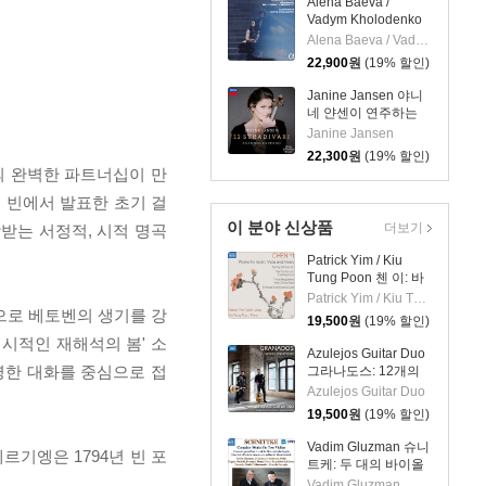
Alena Baeva /
Vadym Kholodenko
베토벤: 바이올린 소
Alena Baeva / Vadym Kholodenko
나타 5번 '봄', 9번 '크
22,900
원
(19% 할인)
로이처', 3번
(Beethoven: Violin
Janine Jansen 야니
Sonatas Nos. 5
네 얀센이 연주하는
"Spring", 9 'Kreutzer"
12개의 스트라디바리
Janine Jansen
& 3)
(12 Stradivari)
22,300
원
(19% 할인)
 완벽한 파트너십이 만
은 빈에서 발표한 초기 걸
이 분야 신상품
더보기
랑받는 서정적, 시적 명곡
Patrick Yim / Kiu
Tung Poon 첸 이: 바
이올린, 비올라, 피아
Patrick Yim / Kiu Tung Poon
노 작품집 (Chen Yi:
으로 베토벤의 생기를 강
19,500
원
(19% 할인)
Works For Violin,
 시적인 재해석의 봄' 소
Viola And Piano)
Azulejos Guitar Duo
명한 대화를 중심으로 접
그라나도스: 12개의
스페인 무곡, 스페인
Azulejos Guitar Duo
카프리초 (두 대의 기
19,500
원
(19% 할인)
타를 위한 편곡)
(Granados: 12
Vadim Gluzman 슈니
기엥은 1794년 빈 포
Danzas Espanolas)
트케: 두 대의 바이올
린을 위한 작품집
Vadim Gluzman