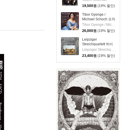
(Schnittke: Complete
19,500
원
(19% 할인)
Works For Two
Violins)
Tibor Gyenge /
Michael Schoch 모차
르트: 바이올린 소나
Tibor Gyenge / Michael Schoch
타집 (Mozart: Violin
26,000
원
(19% 할인)
Sonatas) [SACD
Hybrid]
Leipziger
Streichquartett 하이
든: 현악 사중주 22집
Leipziger Streichquartett
(Haydn: String
23,400
원
(19% 할인)
Quartets Vol.22 -
Op.76 No.1, 5, 6)