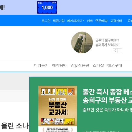
로그인
회원가입
마이페이지
카트
주문/배송
고객센터
Gl
미리듣기
예약음반
Vinyl전문관
스타샵
해외구매
이올린 소나타 1집 - 1, 2, 3, 5번