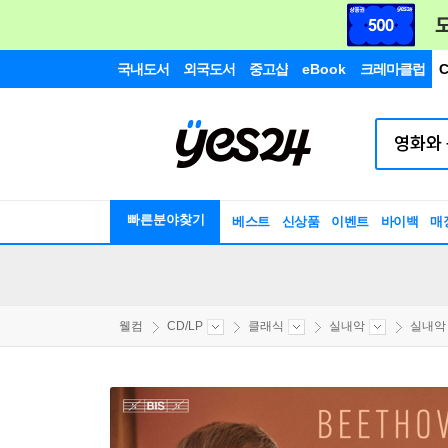
국내도서
외국도서
중고샵
eBook
크레마클럽
C
빠른분야찾기
베스트
신상품
이벤트
바이백
매
웰컴
CD/LP
클래식
실내악
실내악 