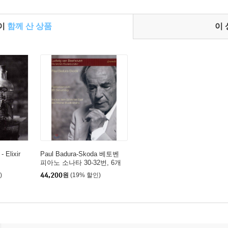
들이
함께 산 상품
이
 Elixir
Paul Badura-Skoda 베토벤
피아노 소나타 30-32번, 6개
의 바가텔 (Beethoven: Die le
)
44,200
원
(19% 할인)
tzten Klaviersonaten)