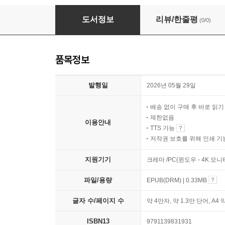
삶은 다리 위를 걷는 것 : 조셉 애디슨의 고전 에
도서정보
리뷰/한줄평
(0/0)
품목정보
발행일
2026년 05월 29일
배송 없이 구매 후 바로 읽
제한없음
이용안내
TTS 가능
저작권 보호를 위해 인쇄 기
지원기기
크레마 /PC(윈도우 - 4K 모
파일/용량
EPUB(DRM) | 0.33MB
글자 수/페이지 수
약 4만자, 약 1.3만 단어, A4 
ISBN13
9791139831931