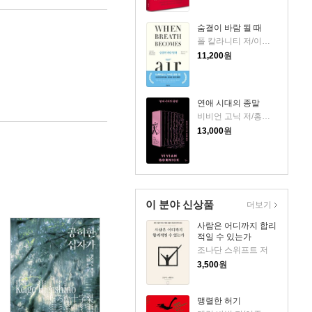
숨결이 바람 될 때
폴 칼라니티 저/이종인 역
11,200
원
연애 시대의 종말
비비언 고닉 저/홍한별 역
13,000
원
이 분야 신상품
더보기
사람은 어디까지 합리
적일 수 있는가
조나단 스위프트 저
3,500
원
맹렬한 허기