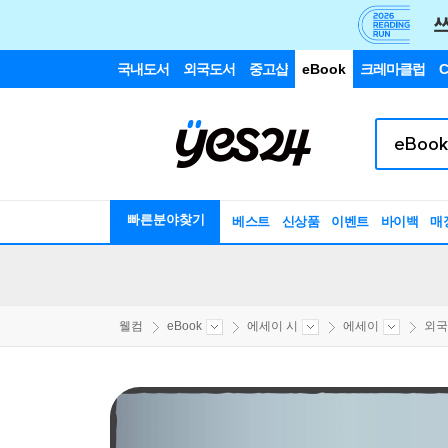
국내도서
외국도서
중고샵
eBook
크레마클럽
C
빠른분야찾기
베스트
신상품
이벤트
바이백
매
웰컴
eBook
에세이 시
에세이
외국