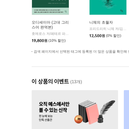
오디세이아 (고대 그리
니체의 초월자
스어 완역본)
프리드리히 니체 저/김철 편역
호메로스 저/페테르 파울 루벤스 그림/박문재 역
현대지성
|
12,500
원
(0% 할인)
19,800
원
(10% 할인)
검색 페이지에서 선택된 태그에 등록된 더 많은 상품을 확인해 
이 상품의 이벤트
(13개)