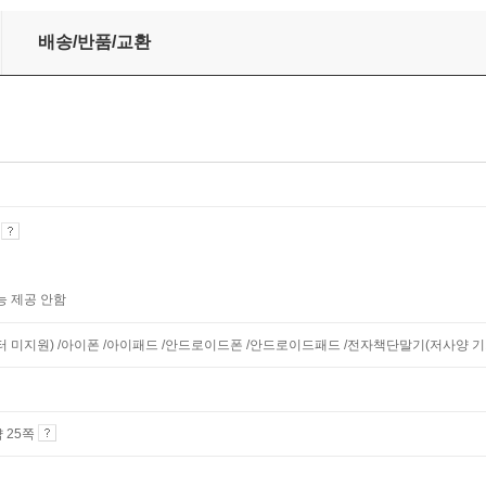
세이
배송/반품/교환
기
능 제공 안함
니터 미지원) /아이폰 /아이패드 /안드로이드폰 /안드로이드패드 /전자책단말기(저사양 기기 
약 25쪽