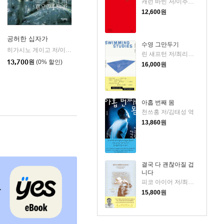
캐런 바빈 저/이주혜 역
12,600
원
공허한 십자가
수영 그만두기
k)
히가시노 게이고 저/이선희 역
자음과모음
|
린 섀프턴 저/최리외 역
13,700
원
(0% 할인)
16,000
원
아홉 번째 몸
천쓰홍 저/김태성 역
13,860
원
결국 다 괜찮아질 겁
니다
피코 아이어 저/최지숙 역
15,800
원