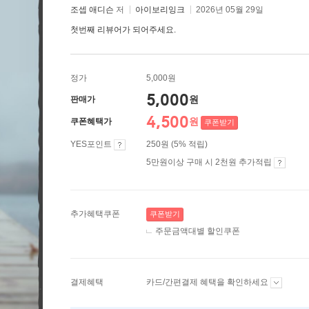
조셉 애디슨
저
아이보리잉크
2026년 05월 29일
첫번째 리뷰어가 되어주세요.
정가
5,000원
5,000
원
판매가
4,500
원
쿠폰혜택가
쿠폰받기
YES포인트
250원 (5% 적립)
5만원이상 구매 시 2천원 추가적립
추가혜택쿠폰
쿠폰받기
주문금액대별 할인쿠폰
결제혜택
카드/간편결제 혜택을 확인하세요