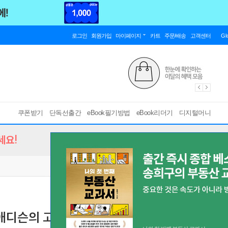
로그인
회원가입
마이페이지
카트
주문/배송
고객센터
Gl
쿠폰받기
단독선출간
eBook필기방법
eBook리더기
디지털머니
세요!
 애디슨의 고전 에세이
[ EPUB ]