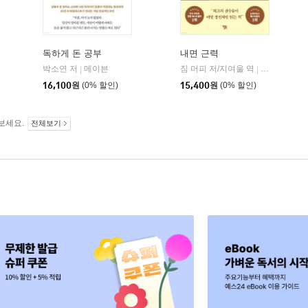
독하게 돈 공부
내면 근력
히읏
박소연 저
메이븐
짐 머피 저/지여울 역
윌북(willboo
|
|
|
16,100
원
(0% 할인)
15,400
원
(0% 할인)
보세요.
전체보기