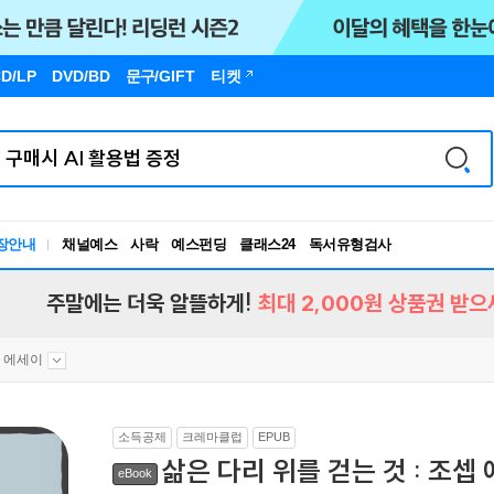
D/LP
DVD/BD
문구
/GIFT
티켓
독서유형검사
장안내
채널예스
사락
예스펀딩
클래스24
RBTI Lab
독서유형검사
주말에는 더욱 알뜰하게!
최대 2,000원 상품권 받으
 에세이
소득공제
크레마클럽
EPUB
삶은 다리 위를 걷는 것 : 조셉
eBook