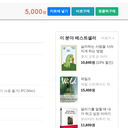
5,000
카트에 넣기
바로구매
원클릭구매
원
이 분야 베스트셀러
더보기
싫어하는 사람을 사라
지게 하는 방법
호리 모토코 저/이은혜 역
10,840
원
(10% 할인)
와일드
셰릴 스트레이드 저/우진하 역
15,400
원
사용 불가) /PC(Mac)
달리기를 말할 때 내
가 하고 싶은 이야기
무라카미 하루키 저/임홍빈 역
11,600
원