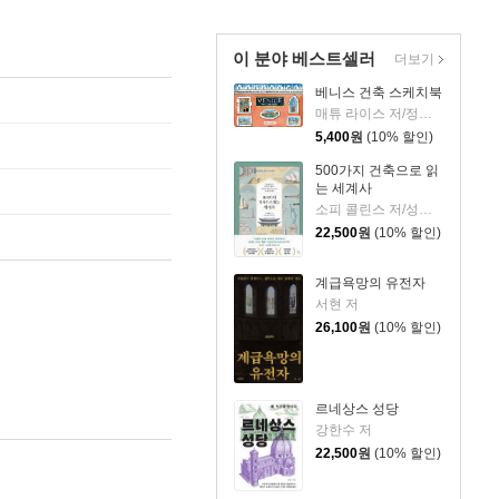
이 분야 베스트셀러
더보기
베니스 건축 스케치북
매튜 라이스 저/정상희 역
5,400
원
(10% 할인)
500가지 건축으로 읽
는 세계사
소피 콜린스 저/성소희 역
22,500
원
(10% 할인)
계급욕망의 유전자
서현 저
26,100
원
(10% 할인)
르네상스 성당
강한수 저
22,500
원
(10% 할인)