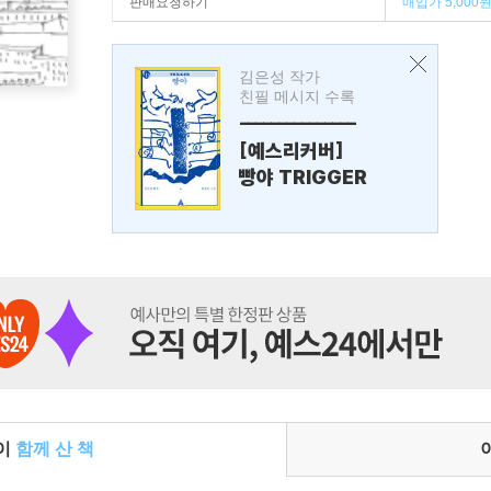
판매요청하기
매입가 5,000
김은성 작가
친필 메시지 수록
---------------
[예스리커버]
빵야 TRIGGER
들이
함께 산 책