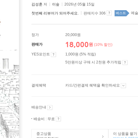
김성훈
저
이숲
2026년 05월 15일
예술 
첫번째 리뷰어가 되어주세요.
판매지수 306
베스트
정가
20,000원
18,000
원
판매가
(10% 할인)
YES포인트
1,000원 (5% 적립)
5만원이상 구매 시 2천원 추가적립
결제혜택
카드/간편결제 혜택을 확인하세요
배송안내
배송비 : 무료
중고상품
이 상품을 팔기