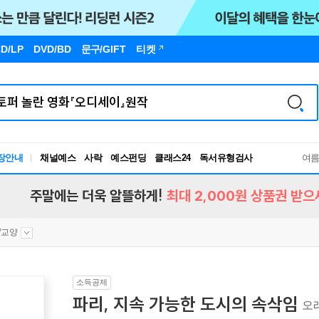
D/LP
DVD/BD
문구
/GIFT
티켓
장안내
채널예스
사락
예스펀딩
클래스24
독서유형검사
여
RBTI Lab
독서유형검사
주말에는 더욱 알뜰하게!
최대 2,000원 상품권 받으
/교양
소득공제
파리, 지속 가능한 도시의 속삭임
오