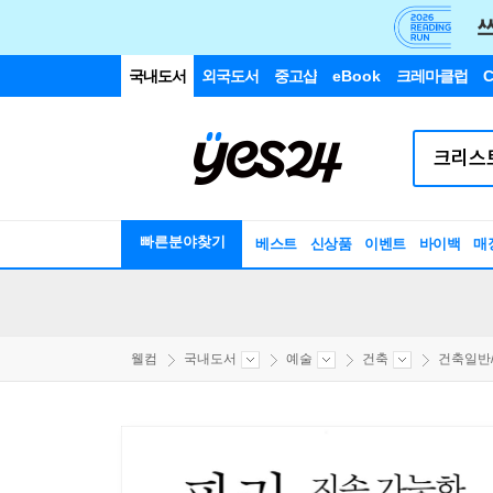
국내도서
외국도서
중고샵
eBook
크레마클럽
C
빠른분야찾기
베스트
신상품
이벤트
바이백
매
웰컴
국내도서
예술
건축
건축일반