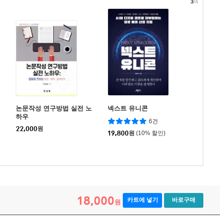
3
/4
논문작성 연구방법 실전 노
넥스트 유니콘
하우
6건
22,000
원
19,800
원
(10% 할인)
18,000
카트에 넣기
바로구매
원