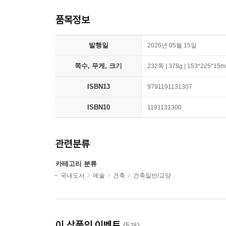
품목정보
발행일
2026년 05월 15일
쪽수, 무게, 크기
232쪽 | 378g | 153*225*15
ISBN13
9791191131307
ISBN10
1191131300
관련분류
카테고리 분류
국내도서
예술
건축
건축일반/교양
이 상품의 이벤트
(5개)