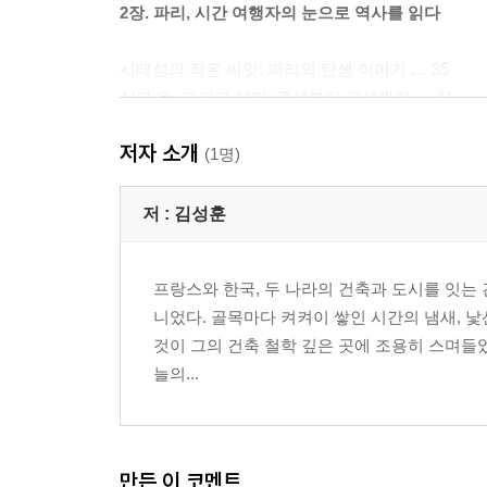
2장. 파리, 시간 여행자의 눈으로 역사를 읽다
시테섬의 작은 씨앗: 파리의 탄생 이야기 … 35
신과 왕, 그리고 시민: 중세부터 근세까지 … 41
혁명의 바람: 바스티유와 레퓌블리크 광장의 외침 …
저자 소개
대화와 커피가 빚은 파리의 영혼: 살롱과 카페 문화 …
(1명)
파리의 거리마다 펼쳐진 작은 무대: 카페 테라스의 매
저 :
김성훈
3장. 건축가의 시선으로 본 근대 파리의 숨결
프랑스와 한국, 두 나라의 건축과 도시를 잇는
산업혁명의 심장: 파리, 새로운 시대를 열다 … 61
니었다. 골목마다 켜켜이 쌓인 시간의 냄새, 낯
파리를 다시 그린 남자: 오스만 남작의 파격적인 실험
것이 그의 건축 철학 깊은 곳에 조용히 스며들었
잿더미에서 희망을: 전쟁 후 파리의 눈물과 부활 … 
늘의...
현대 건축의 거장, 파리에 질문을 던지다 ①: 르 코
현대 건축의 거장, 파리에 질문을 던지다 ②: 현대 
현대 건축의 거장, 파리에 질문을 던지다 ③: 유니테
찬란한 시기, 미테랑과 퐁피두 대통령 시대: 문화적 
만든 이 코멘트