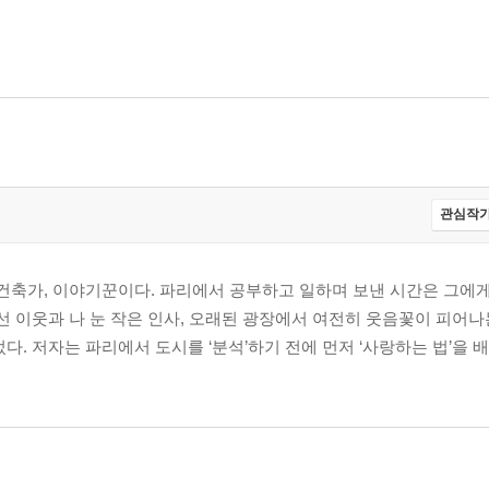
 47
 51
력과 역사 … 56
관심작가
 건축가, 이야기꾼이다. 파리에서 공부하고 일하며 보낸 시간은 그에
선 이웃과 나 눈 작은 인사, 오래된 광장에서 여전히 웃음꽃이 피어나
 … 66
다. 저자는 파리에서 도시를 ‘분석’하기 전에 먼저 ‘사랑하는 법’을 배
72
르뷔지에와 도미노 이론 … 76
건축 5원칙과 사보아주택 … 81
 다비타시옹과 빛나는 도시 … 87
부흥과 도시의 변화 … 94