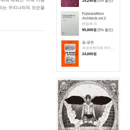
14,250
원
(5% 할인)
징되는 우리나라의 모순을
FujiwaraMuro
Architects vol.2
편집부 저
95,000
원
(5% 할인)
집-궁전
르코르뷔지에 저이관석 역
24,000
원