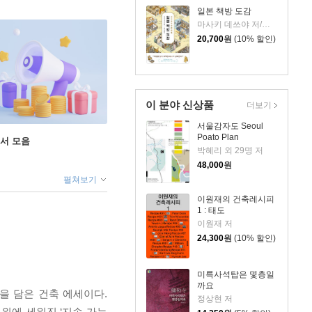
일본 책방 도감
마사키 데쓰야 저/백운숙 역
20,700
원
(10% 할인)
이 분야 신상품
더보기
서울감자도 Seoul
Poato Plan
도서 모음
박혜리 외 29명 저
48,000
원
펼쳐보기
이원재의 건축레시피
1 : 태도
이원재 저
24,300
원
(10% 할인)
미륵사석탑은 몇층일
까요
을 담은 건축 에세이다.
정상현 저
위에 세워진 ‘지속 가능