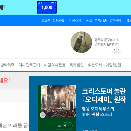
로그인
회원가입
마이페이지
카트
주문/배송
고객센터
Gl
름방학혜택
예사단독판매
이달의사은품
특가할인
추천도서
대량/법인
세요!
래된 미래를 꿈꾸다