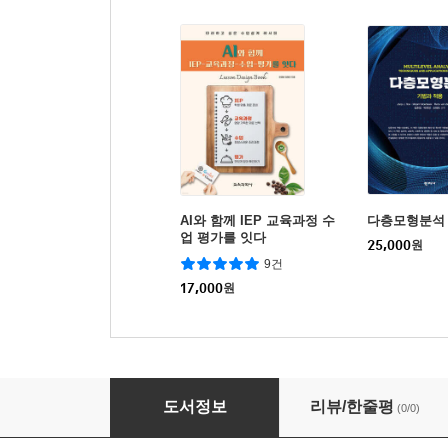
AI와 함께 IEP 교육과정 수
다층모형분석
업 평가를 잇다
25,000
원
9건
17,000
원
파리, 지속 가능한 도시의 속삭임
도서정보
리뷰/한줄평
(0/0)