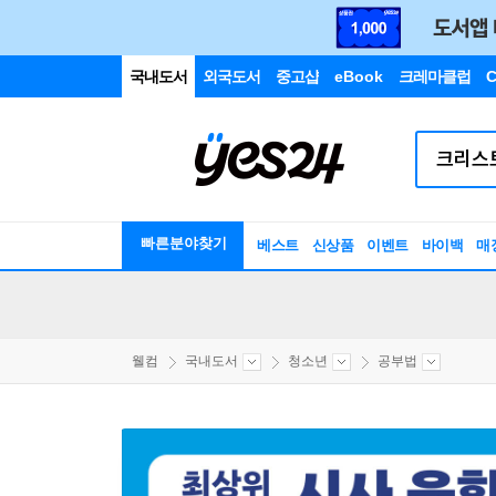
국내도서
외국도서
중고샵
eBook
크레마클럽
C
빠른분야찾기
베스트
신상품
이벤트
바이백
매
웰컴
국내도서
청소년
공부법