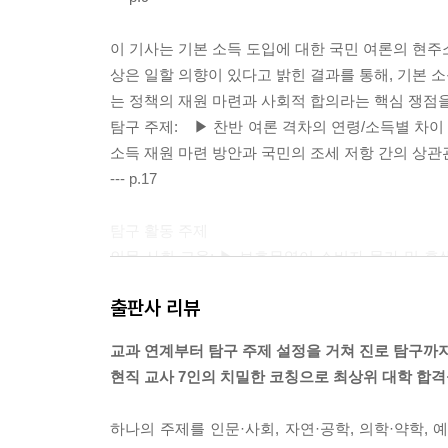
이 기사는 기본 소득 도입에 대한 국민 여론의 현주
상은 일할 의향이 있다고 밝힌 결과를 통해, 기본 소
는 정책의 재원 마련과 사회적 합의라는 핵심 쟁점
탐구 주제: ▶ 찬반 여론 격차의 연령/소득별 차이 
소득 재원 마련 방안과 국민의 조세 저항 간의 상관
--- p.17
탐구 활동 주제
인문·사회·교육: ▶ 보호무역이 소비자 물가 및 후
▶ 기술 패권 경쟁 시대의 경제 안보와 무역 자유화
출판사 리뷰
자연 공학: ▶ 핵심 광물 공급망 재편에 따른 국내 
국 내 산업 육성을 위한 친환경 기술 보조금 정책의
교과 연계부터 탐구 주제 설정을 거쳐 진로 탐구까
의학·약학: ▶ 첨단 의료 기술 자립화를 위한 국가 
현직 교사 7인의 치밀한 코칭으로 최상위 대학 합
약품 원자재 공급망 불안정성이 국민 보건에 미치는
예술·체육: ▶ 미국 할리우드 영화 쿼터제가 자국 
하나의 주제를 인문·사회, 자연·공학, 의학·약학,
찰, ▶ 스포츠용품 시장의 보호무역 조치가 소비자 