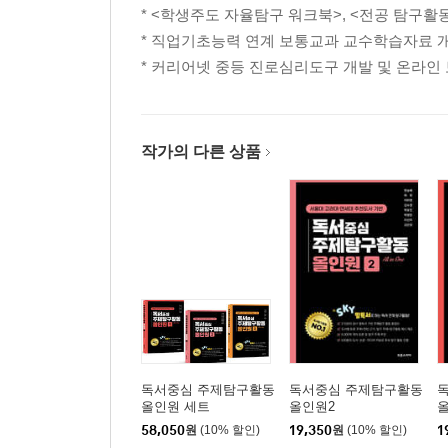
* <학생주도 자율탐구 워크북>, <전공 탐구활
* 직업기초능력 연계 보통교과 교수학습자료 
* 커리어넷 중등 진로심리도구 개발 및 온라인
작가의 다른 상품
독서중심 주제탐구활동
독서중심 주제탐구활동
올인원 세트
올인원2
58,050
원
(10% 할인)
19,350
원
(10% 할인)
1