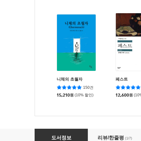
니체의 초월자
페스트
150건
15,210
원
(10% 할인)
12,600
원
(10
최상위 합격을 만드는시사 융합 탐구력
도서정보
리뷰/한줄평
(1/7)