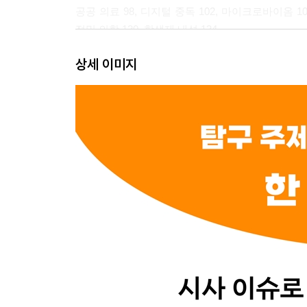
공공 의료 98, 디지털 중독 102, 마이크로바이옴 106
정밀 의학 130, 항생제 내성 134
상세 이미지
4장. 예술 체육
공공미술 140, 기술 도핑 144, 디지털 리마스터링 148,
Culture 172, NFT아트 176
5장. 교육
교육 불평등 182, 다문화 교육 186, 디지털 시민성 19
인재 214, 하이브리드 러닝 218