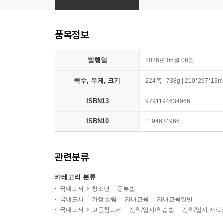
품목정보
발행일
2026년 05월 06일
쪽수, 무게, 크기
224쪽 | 738g | 210*297*13
ISBN13
9791194634966
ISBN10
1194634966
관련분류
카테고리 분류
국내도서
청소년
공부법
국내도서
가정 살림
자녀교육
자녀교육일반
국내도서
고등참고서
진학/입시/학습법
진학/입시 자료