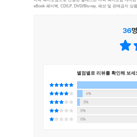
새 내 삶의 풍경이 되어버렸다.
eBook 페이백, CD/LP, DVD/Blu-ray, 패션 및 판매금
나는 맑은 저녁이면 잠자리에 들기 전에 밖으로 나가
『월든』을 읽은 사람이라면 반드시
나를 잠기게 했고, 마침내 내 영혼은 깨끗이 씻겨져
이 책을 읽어야 한다!
적 즐거움은 지적인 흥분으로 이어졌다.
36
명
또한 이 책은 주제의 유사성 때문에 해외 독자들 
--- 「제10장 새로운 이웃」 중에서
“도슨의 『단순한 삶을 찾아서』가 소로의 『월든』
있는가’를 고민하기 때문이다. 우리에게 지금 필요한
복잡한 도시 생활에 지쳐 도망치듯 시골로 숨어든 
별점별로 리뷰를 확인해 보세
그는 단순한 삶을 찾는 여정을 통해 도시가 시민들
나아가 ‘함께 현명하게 사는 법’을 제시한다. 이 
것이다.
6%
3%
0%
0%