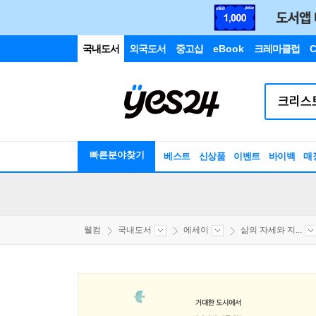
국내도서
외국도서
중고샵
eBook
크레마클럽
C
빠른분야찾기
베스트
신상품
이벤트
바이백
매
웰컴
국내도서
에세이
삶의 자세와 지...