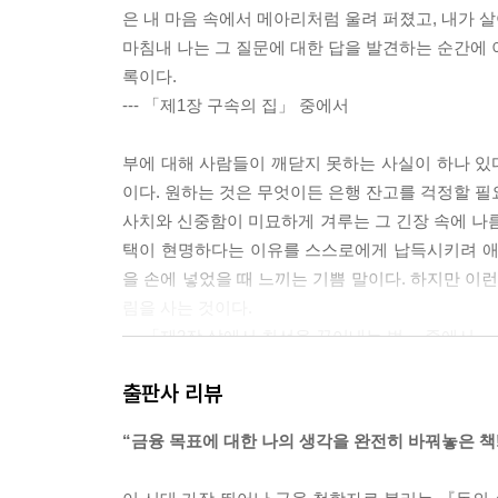
은 내 마음 속에서 메아리처럼 울려 퍼졌고, 내가 
마침내 나는 그 질문에 대한 답을 발견하는 순간에 
록이다.
--- 「제1장 구속의 집」 중에서
부에 대해 사람들이 깨닫지 못하는 사실이 하나 있다
이다. 원하는 것은 무엇이든 은행 잔고를 걱정할 필
사치와 신중함이 미묘하게 겨루는 그 긴장 속에 나름
택이 현명하다는 이유를 스스로에게 납득시키려 애
을 손에 넣었을 때 느끼는 기쁨 말이다. 하지만 이런
림을 사는 것이다.
--- 「제2장 삶에서 최선을 끌어내는 법」 중에서
출판사 리뷰
나는 또한 삶의 인위적인 욕구들이 나를 노예로 만들
100파운드 정도의 수입만 있어도, 그것만으로 행복
“금융 목표에 대한 나의 생각을 완전히 바꿔놓은 책!
입의 두배나 세 배를 포기할 용기가 있을까? 이 고
면서 그 논쟁을 끝낼 수 있었다. 그 원칙은 이것이었