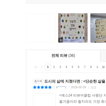
4
전체 리뷰
(36)
1
2
3
4
5
6
7
8
도시의 삶에 지쳤다면 : <단순한 삶을
종이책
b******2
2026-05-29
신고
|
|
|
<예스24 리뷰어클럽 서평단
즐거움이라 할지라도 가장 희귀