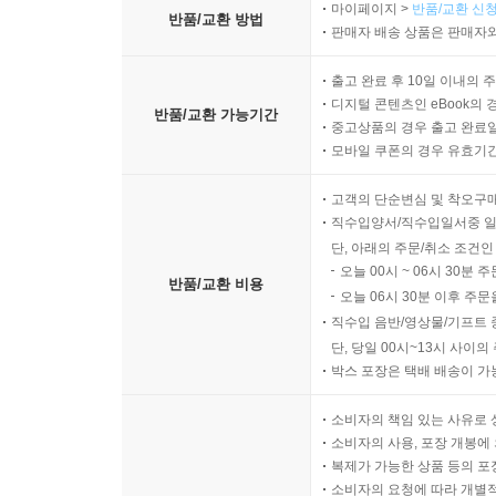
마이페이지 >
반품/교환 신청
반품/교환 방법
판매자 배송 상품은 판매자와
출고 완료 후 10일 이내의 
디지털 콘텐츠인 eBook의 
반품/교환 가능기간
중고상품의 경우 출고 완료일
모바일 쿠폰의 경우 유효기간(
고객의 단순변심 및 착오구
직수입양서/직수입일서중 일
단, 아래의 주문/취소 조건인
오늘 00시 ~ 06시 30분 
반품/교환 비용
오늘 06시 30분 이후 주문
직수입 음반/영상물/기프트 
단, 당일 00시~13시 사이
박스 포장은 택배 배송이 가
소비자의 책임 있는 사유로 
소비자의 사용, 포장 개봉에 
복제가 가능한 상품 등의 포장을 
소비자의 요청에 따라 개별