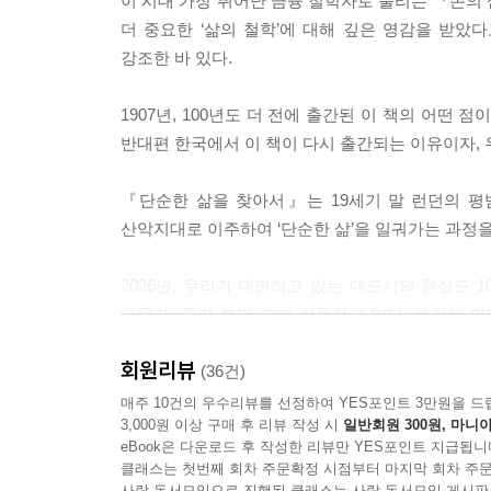
이 시대 가장 뛰어난 금융 철학자로 불리는 『돈의
이성적인 존재로서 내가 가장 먼저 해야 할 일은 
더 중요한 ‘삶의 철학’에 대해 깊은 영감을 받았
확보하려 드는 것은 어리석은 일이라는 것이다.
강조한 바 있다.
--- 「제3장 생계를 꾸리는 일, 그리고 삶을 향유하
1907년, 100년도 더 전에 출간된 이 책의 어떤 
사람들은 내게서 마지막 한 푼까지 깔끔하게 털어갔다
반대편 한국에서 이 책이 다시 출간되는 이유이자, 
져가려 했을 것이다. 실제로 그렇다. 내 육체가 쓸
들 덕분에 배당금을 받는 사업이니까.
『단순한 삶을 찾아서』는 19세기 말 런던의 평
이런 내 처지를 떠올리면, 예전에 알던 한 노신사가
산악지대로 이주하여 ‘단순한 삶’을 일궈가는 과정
껴입고 다니곤 했다. 그래서 사람들 사이에서는 이런
되지 않을 것”이라고 말이다. 나 역시 마찬가지다.
2026년, 우리가 대면하고 있는 대도시의 현실도 
몫으로 남아 있는 돈은 거의 없었던 셈이었기 때문이
고물가, 주거 불안 속에 신음하고 있다. 우리는 어
--- 「제5장 건강과 경제」 중에서
되찾을 수 있을까?
회원리뷰
(36건)
나에게 끊임없는 환희를 안겨준 이웃이 또 하나 있
저자는 단순한 삶을 찾는 과정을 자연으로 돌아가
매주 10건의 우수리뷰를 선정하여 YES포인트 3만원을 드
에 대해 막연한 수준 이상을 생각해본 적이 없었다.
3,000원 이상 구매 후 리뷰 작성 시
일반회원 300원, 마니아
사회적 관습, 그리고 이를 해결하기 위한 공동체적
는 도시인들에게는 어쩌면 당연한 일이기도 하다. 
eBook은 다운로드 후 작성한 리뷰만 YES포인트 지급됩니
파이어족, 협동조합 등의 사상적 배경이 되는 저자의
앞에서 그 누구도 무심할 수 없기 때문이다. 그 밤
클래스는 첫번째 회차 주문확정 시점부터 마지막 회차 주문
문제점을 날카롭게 분석하는 동시대 작가의 글을 읽
사락 독서모임으로 진행된 클래스는 사락 독서모임 게시판