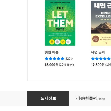
렛뎀 이론
내면 근력
327건
18,000
원
(10% 할인)
19,800
원
(10
단순한 삶을 찾아서
도서정보
리뷰/한줄평
(36/0)