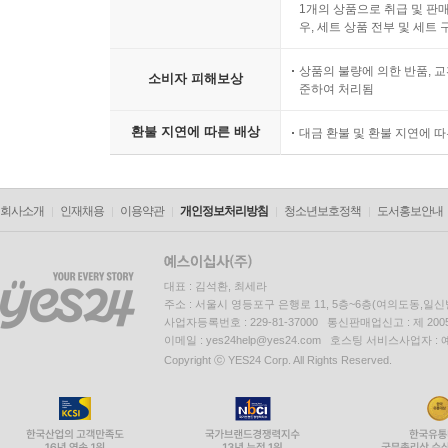
1개의 상품으로 취급 및 판매
우, 세트 상품 전부 및 세트
상품의 불량에 의한 반품, 교
소비자 피해보상
준하여 처리됨
환불 지연에 따른 배상
대금 환불 및 환불 지연에 
회사소개
인재채용
이용약관
개인정보처리방침
청소년보호정책
도서홍보안내
대표 : 김석환, 최세라
주소 : 서울시 영등포구 은행로 11, 5층~6층(여의도동,일신
사업자등록번호 : 229-81-37000 통신판매업신고 : 제 200
이메일 : yes24help@yes24.com 호스팅 서비스사업자 :
Copyright ⓒ YES24 Corp. All Rights Reserved.