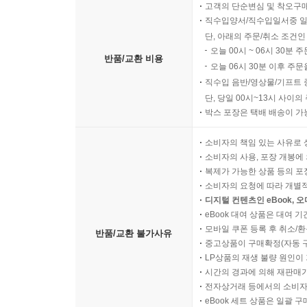
고객의 단순변심 및 착오구
직수입양서/직수입일서중 일
단, 아래의 주문/취소 조건인
오늘 00시 ~ 06시 30분 
반품/교환 비용
오늘 06시 30분 이후 주문
직수입 음반/영상물/기프트 
단, 당일 00시~13시 사이
박스 포장은 택배 배송이 가
소비자의 책임 있는 사유로 
소비자의 사용, 포장 개봉에 
복제가 가능한 상품 등의 포장을 
소비자의 요청에 따라 개별
디지털 컨텐츠인 eBook, 
eBook 대여 상품은 대여 기
모바일 쿠폰 등록 후 취소/환
반품/교환 불가사유
중고상품이 구매확정(자동 
LP상품의 재생 불량 원인이 기
시간의 경과에 의해 재판매가
전자상거래 등에서의 소비자
eBook 세트 상품은 일괄 