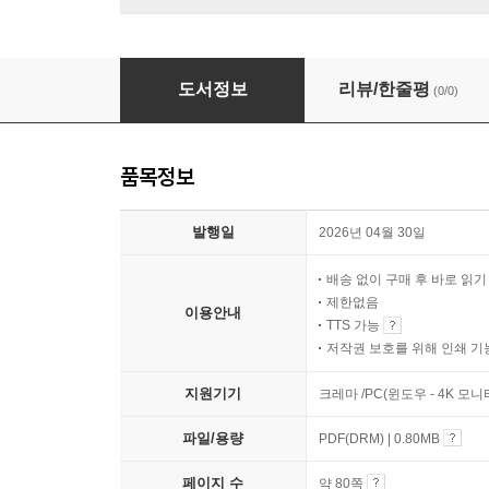
관법 수행의 첫걸음
도서정보
리뷰/한줄평
(0/0)
품목정보
발행일
2026년 04월 30일
배송 없이 구매 후 바로 읽
제한없음
이용안내
TTS 가능
저작권 보호를 위해 인쇄 기
지원기기
크레마 /PC(윈도우 - 4K 모
파일/용량
PDF(DRM) | 0.80MB
페이지 수
약 80쪽