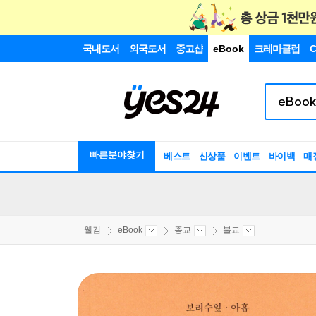
국내도서
외국도서
중고샵
eBook
크레마클럽
C
빠른분야찾기
베스트
신상품
이벤트
바이백
매
웰컴
eBook
종교
불교