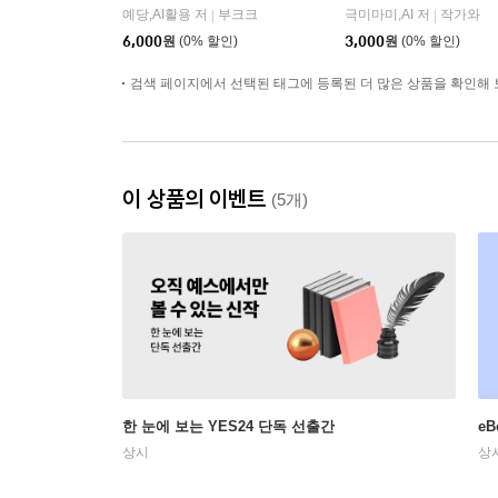
예당,AI활용 저
부크크
극미마미,AI 저
작가와
|
|
6,000
원
(0% 할인)
3,000
원
(0% 할인)
검색 페이지에서 선택된 태그에 등록된 더 많은 상품을 확인해 
이 상품의 이벤트
(5개)
한 눈에 보는 YES24 단독 선출간
e
상시
상