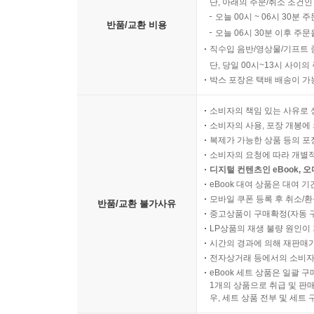
단, 아래의 주문/취소 조건인
오늘 00시 ~ 06시 30분 
반품/교환 비용
오늘 06시 30분 이후 주문
직수입 음반/영상물/기프트 
단, 당일 00시~13시 사이
박스 포장은 택배 배송이 가
소비자의 책임 있는 사유로 
소비자의 사용, 포장 개봉에 
복제가 가능한 상품 등의 포장을 
소비자의 요청에 따라 개별
디지털 컨텐츠인 eBook, 
eBook 대여 상품은 대여 기
모바일 쿠폰 등록 후 취소/환
반품/교환 불가사유
중고상품이 구매확정(자동 
LP상품의 재생 불량 원인이 기
시간의 경과에 의해 재판매가
전자상거래 등에서의 소비자
eBook 세트 상품은 일괄 
1개의 상품으로 취급 및 판매
우, 세트 상품 전부 및 세트