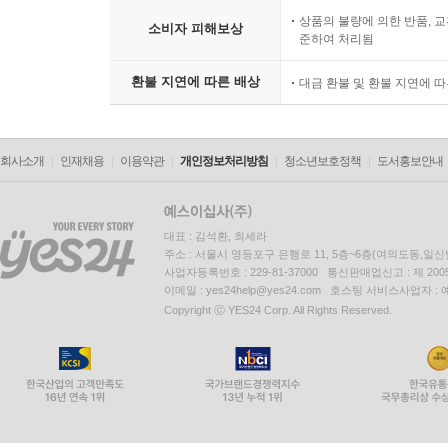
상품의 불량에 의한 반품, 교
소비자 피해보상
준하여 처리됨
환불 지연에 따른 배상
대금 환불 및 환불 지연에 
회사소개
인재채용
이용약관
개인정보처리방침
청소년보호정책
도서홍보안내
대표 : 김석환, 최세라
주소 : 서울시 영등포구 은행로 11, 5층~6층(여의도동,일신
사업자등록번호 : 229-81-37000 통신판매업신고 : 제 200
이메일 : yes24help@yes24.com 호스팅 서비스사업자 :
Copyright ⓒ YES24 Corp. All Rights Reserved.