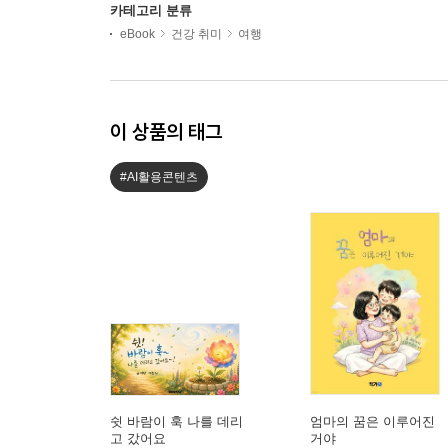
카테고리 분류
eBook
건강 취미
여행
이 상품의 태그
#AI활용콘텐츠
쉿 바람이 훅 나를 데리
엄마의 꿈은 이루어진
고 갔어요
거야