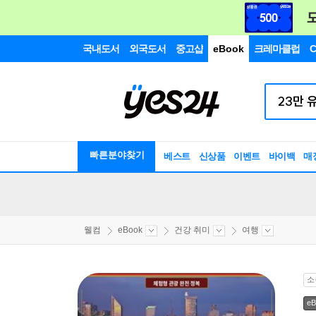
국내도서
외국도서
중고샵
eBook
크레마클럽
C
빠른분야찾기
베스트
신상품
이벤트
바이백
매
웰컴
eBook
건강 취미
여행
소
eB