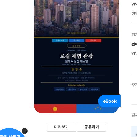
안
첫
정
판
Y
추
결
미리보기
공유하기