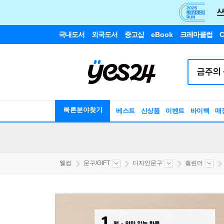
국내도서
외국도서
중고샵
eBook
크레마클럽
C
빠른분야찾기
베스트
신상품
이벤트
바이백
매
웰컴
문구/GIFT
디자인문구
캘린더