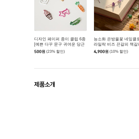
디자인 페이퍼 종이 클립 6종
능소화 은방울꽃 네잎클
[예쁜 다꾸 문구 귀여운 당근
라일락 비즈 끈갈피 책갈
강아지 모양클립 집게]
IY 만들기 [4종 끈 책 꽃
500
원
(23% 할인)
4,900
원
(10% 할인)
키트 북마크 북마커 북클
독서 템 시즌2]
제품소개