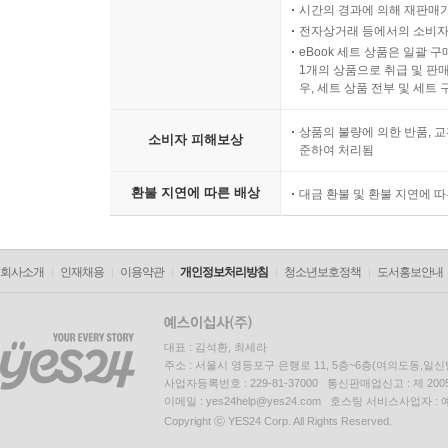
시간의 경과에 의해 재판매가
전자상거래 등에서의 소비자
eBook 세트 상품은 일괄 
1개의 상품으로 취급 및 판매
우, 세트 상품 전부 및 세트
상품의 불량에 의한 반품, 교
소비자 피해보상
준하여 처리됨
환불 지연에 따른 배상
대금 환불 및 환불 지연에 
회사소개
인재채용
이용약관
개인정보처리방침
청소년보호정책
도서홍보안내
대표 : 김석환, 최세라
주소 : 서울시 영등포구 은행로 11, 5층~6층(여의도동,일신
사업자등록번호 : 229-81-37000 통신판매업신고 : 제 200
이메일 : yes24help@yes24.com 호스팅 서비스사업자 :
Copyright ⓒ YES24 Corp. All Rights Reserved.