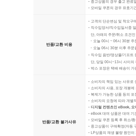
중고상품의 경우 출고 완료일
모바일 쿠폰의 경우 유효기간(
고객의 단순변심 및 착오구
직수입양서/직수입일서중 일
단, 아래의 주문/취소 조건인
오늘 00시 ~ 06시 30분 
반품/교환 비용
오늘 06시 30분 이후 주문
직수입 음반/영상물/기프트 
단, 당일 00시~13시 사이
박스 포장은 택배 배송이 가
소비자의 책임 있는 사유로 
소비자의 사용, 포장 개봉에 
복제가 가능한 상품 등의 포장을 
소비자의 요청에 따라 개별
디지털 컨텐츠인 eBook, 
eBook 대여 상품은 대여 기
모바일 쿠폰 등록 후 취소/환
반품/교환 불가사유
중고상품이 구매확정(자동 
LP상품의 재생 불량 원인이 기