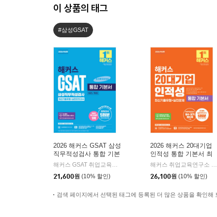
이 상품의 태그
#삼성GSAT
2026 해커스 GSAT 삼성
2026 해커스 20대기업
직무적성검사 통합 기본
인적성 통합 기본서 최
서 최신기출유형+실전
신기출유형+실전문제
해커스 GSAT 취업교육연구소 저
해커스잡
해커스 취업교육연구소 저
|
모의고사 (수리/추리)
(전 영역 실전모의고사 
21,600
원
(10% 할인)
26,100
원
(10% 할인)
회분)
검색 페이지에서 선택된 태그에 등록된 더 많은 상품을 확인해 