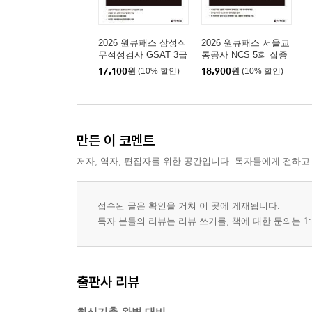
2026 원큐패스 삼성직
2026 원큐패스 서울교
무적성검사 GSAT 3급
통공사 NCS 5회 집중
대졸채용 기출유형+실
(기출변형+기업맞춤)
17,100
원
(10% 할인)
18,900
원
(10% 할인)
전모의고사
만든 이 코멘트
저자, 역자, 편집자를 위한 공간입니다. 독자들에게 전하고
접수된 글은 확인을 거쳐 이 곳에 게재됩니다.
독자 분들의 리뷰는 리뷰 쓰기를, 책에 대한 문의는 1:
출판사 리뷰
최신기출 완벽 대비