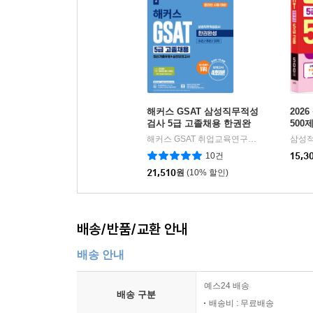
해커스 GSAT 삼성직무적성
202
검사 5급 고졸채용 한권완
500
성 최신기출유형+실전모의
해커스 GSAT 취업교육연구소 저
해커스잡
삼성
|
고사
10건
15,3
21,510
원
(10% 할인)
배송/반품/교환 안내
배송 안내
예스24 배송
배송 구분
배송비 : 무료배송