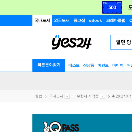
국내도서
외국도서
중고샵
eBook
크레마클럽
C
빠른분야찾기
베스트
신상품
이벤트
바이백
매
웰컴
국내도서
수험서 자격증
취업/상식/적성