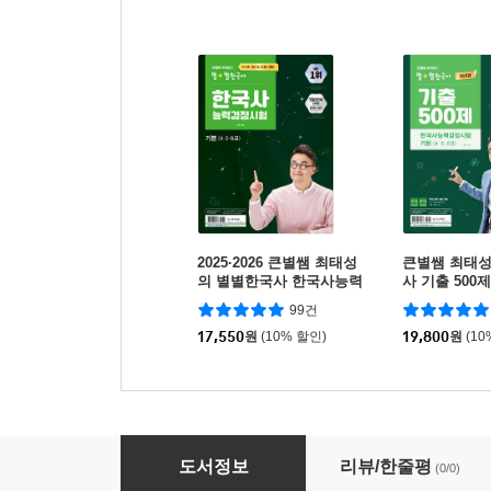
2025·2026 큰별쌤 최태성
큰별쌤 최태
의 별별한국사 한국사능력
사 기출 500
검정시험 기본(4,5,6급)
검정시험 기본(4
99건
17,550
원
(10% 할인)
19,800
원
(10
2026 원큐패스 삼성직무적성검사 GSAT 5급
도서정보
리뷰/한줄평
(0/0)