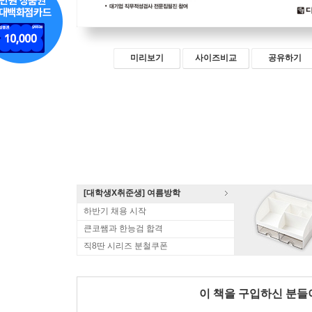
미리보기
사이즈비교
공유하기
[대학생X취준생] 여름방학
하반기 채용 시작
큰코쌤과 한능검 합격
직8딴 시리즈 분철쿠폰
이 책을 구입하신 분