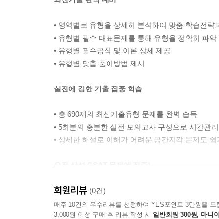
• 영역별로 유형을 상세히 분석하여 맞춤 학습전략
• 유형별 필수 대표문제를 통해 유형을 정확히 파악
• 유형별 필수공식 및 이론 상세 제공
• 유형별 맞춤 풀이방법 제시
실전에 강한 기출 집중 학습
• 총 690제의 최신기출유형 문제를 완벽 습득
• 5회분의 충분한 실전 모의고사 구성으로 시간관
• 상세한 해설로 이해가 어려운 공간지각 문제도 쉽
오직 삼성 GSAT 문제에 집중!
회원리뷰
불필요한 타기업 유형문제를 배제하고 오직 삼성
(0건)
가능하도록 구성하였기에 문항의 퀄리티가 높으며 삼
매주 10건의 우수리뷰를 선정하여 YES포인트 3만원을 드
3,000원 이상 구매 후 리뷰 작성 시
일반회원 300원, 마니아