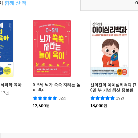
들이
함께 산 책
 뇌과학 육아
0~5세 뇌가 쑥쑥 자라는 놀
신의진의 아이심리백과 (3
이 육아
0만 부 기념 최신 증보판,
17건
합본)
32건
29건
12,600
원
18,000
원