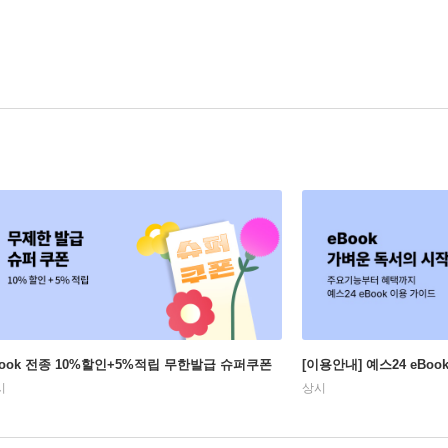
Book 전종 10%할인+5%적립 무한발급 슈퍼쿠폰
[이용안내] 예스24 eBo
시
상시