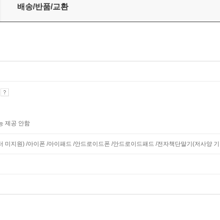
배송/반품/교환
기
능 제공 안함
모니터 미지원) /아이폰 /아이패드 /안드로이드폰 /안드로이드패드 /전자책단말기(저사양 기