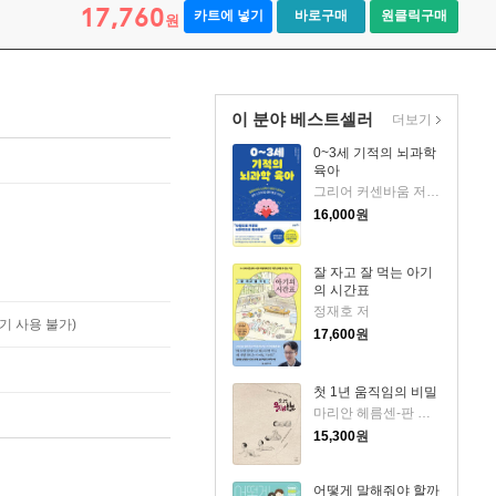
17,760
카트에 넣기
바로구매
원클릭구매
원
이 분야 베스트셀러
더보기
0~3세 기적의 뇌과학
육아
그리어 커센바움 저/이은정 역
16,000
원
잘 자고 잘 먹는 아기
의 시간표
정재호 저
기 사용 불가)
17,600
원
첫 1년 움직임의 비밀
마리안 헤름센-판 완로이 저
15,300
원
어떻게 말해줘야 할까