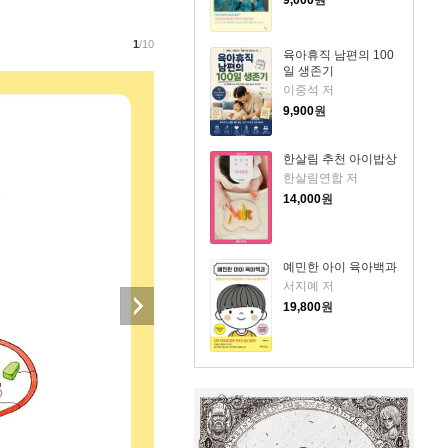
9,000
원
1
/10
육아휴직 남편의 100
일 생존기
이중석 저
9,900
원
한살림 추천 아이밥상
한살림연합 저
14,000
원
예민한 아이 육아백과
서지예 저
19,800
원