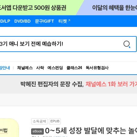
D/LP
DVD/BD
문구
/GIFT
티켓
장안내
채널예스
사락
예스펀딩
클래스24
독서유형검사
RBTI Lab
독서유형검사
박혜진 편집자의 문장 수집,
채널예스 1화 보러 가
소득공제
EPUB
0~5세 성장 발달에 맞추는 놀
eBook