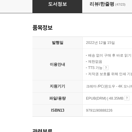
0~5세 성장 발달에 맞추는 놀이 육아
도서정보
리뷰/한줄평
(47/23)
품목정보
발행일
2022년 12월 15일
배송 없이 구매 후 바로 읽
제한없음
이용안내
TTS 가능
저작권 보호를 위해 인쇄 기
지원기기
크레마 /PC(윈도우 - 4K 
파일/용량
EPUB(DRM) | 48.35MB
ISBN13
9791190888226
관련분류