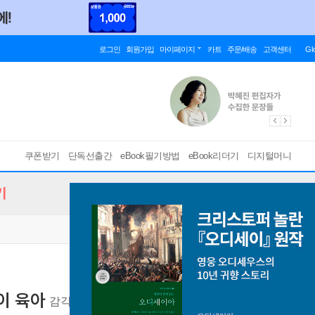
로그인
회원가입
마이페이지
카트
주문/배송
고객센터
Gl
쿠폰받기
단독선출간
eBook필기방법
eBook리더기
디지털머니
기
이 육아
감각통합·언어·심리 영역에 꼭 필요한 전문가 추