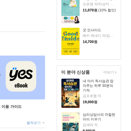
오은영 저/차상미 그림
11,070
원
(10% 할인)
굿 인사이드
베키 케네디 저/김영정 역
14,700
원
이 분야 신상품
더보기
내 아이 독서습관 잡
아주는 하루 30분의
기적
김프로랩 저
19,000
원
ok 이용 가이드
심리상담사의 까칠한
아이 키우기
펼쳐보기
김세라 저