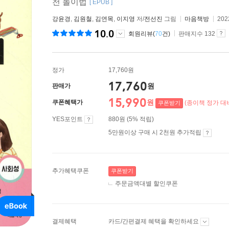
천 놀이법
[ EPUB ]
강윤경
,
김원철
,
김연목
,
이지영
저/
전선진
그림
마음책방
202
10.0
회원리뷰(
70
건)
판매지수 132
정가
17,760원
17,760
원
판매가
15,990
원
쿠폰혜택가
(종이책 정가 대비
쿠폰받기
YES포인트
880원 (5% 적립)
5만원이상 구매 시 2천원 추가적립
추가혜택쿠폰
쿠폰받기
주문금액대별 할인쿠폰
결제혜택
카드/간편결제 혜택을 확인하세요