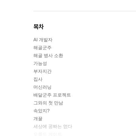
목차
AI 개발자
해골군주
해골 병사 소환
가능성
부자지간
집사
머신러닝
배달군주 프로젝트
그와의 첫 만남
속았지?
개꿀
세상에 공짜는 없다
오륙도 게이트