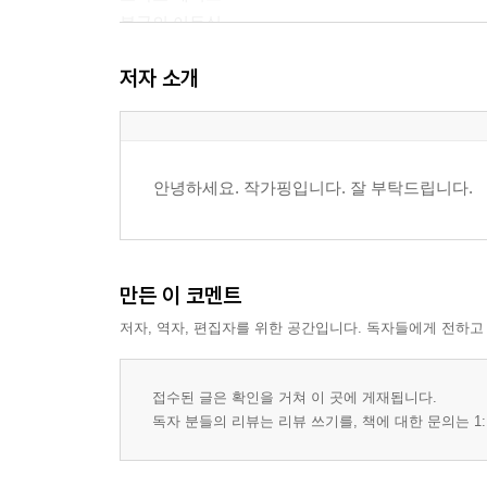
불굴의 이두식
헌트레드(Hunthreads)
저자 소개
두 남자
새옹지마
꿀통
합성
안녕하세요. 작가핑입니다. 잘 부탁드립니다.
후회 없는 선택
작전명 트로이 목마
꿀통에 빨대를 꽂았다.
자본주의
만든 이 코멘트
특이점은 온다
저자, 역자, 편집자를 위한 공간입니다. 독자들에게 전하고
지옥견의 아가리
접수된 글은 확인을 거쳐 이 곳에 게재됩니다.
독자 분들의 리뷰는 리뷰 쓰기를, 책에 대한 문의는 1: