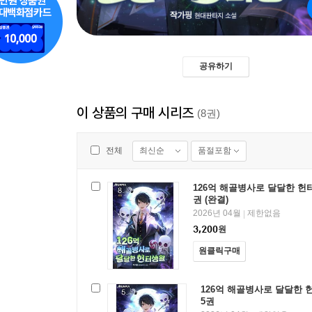
공유하기
이 상품의 구매 시리즈
(8권)
최신순
품절포함
전체
126억 해골병사로 달달한 헌
권 (완결)
2026년 04월
제한없음
|
3,200
원
원클릭구매
126억 해골병사로 달달한 
5권