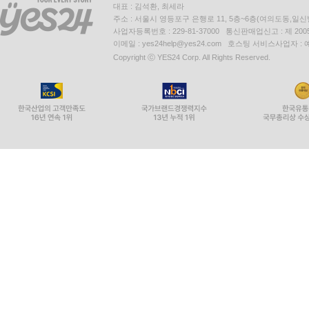
대표 : 김석환, 최세라
주소 : 서울시 영등포구 은행로 11, 5층~6층(여의도동,일신
사업자등록번호 : 229-81-37000 통신판매업신고 : 제 200
이메일 : yes24help@yes24.com 호스팅 서비스사업자 :
Copyright ⓒ YES24 Corp. All Rights Reserved.