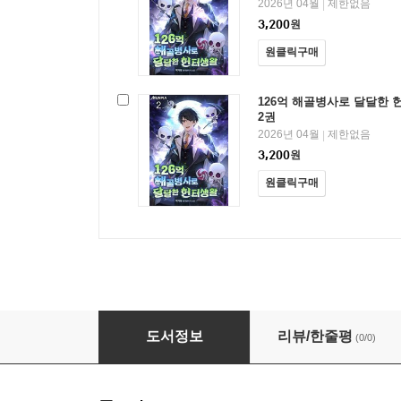
2026년 04월
제한없음
|
3,200
원
원클릭구매
126억 해골병사로 달달한 
2권
2026년 04월
제한없음
|
3,200
원
원클릭구매
126억 해골병사로 달달한 헌터생활
도서정보
리뷰/한줄평
(0/0)