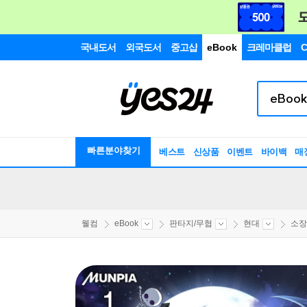
국내도서
외국도서
중고샵
eBook
크레마클럽
C
빠른분야찾기
베스트
신상품
이벤트
바이백
매
웰컴
eBook
판타지/무협
현대
소장