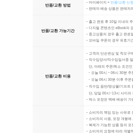
마이페이지 >
반품/교환 신청
반품/교환 방법
판매자 배송 상품은 판매자와
출고 완료 후 10일 이내의 
디지털 콘텐츠인 eBook의 
반품/교환 가능기간
중고상품의 경우 출고 완료일
모바일 쿠폰의 경우 유효기간(
고객의 단순변심 및 착오구
직수입양서/직수입일서중 일
단, 아래의 주문/취소 조건인
오늘 00시 ~ 06시 30분 
반품/교환 비용
오늘 06시 30분 이후 주문
직수입 음반/영상물/기프트 
단, 당일 00시~13시 사이
박스 포장은 택배 배송이 가
소비자의 책임 있는 사유로 
소비자의 사용, 포장 개봉에 
복제가 가능한 상품 등의 포장을 
소비자의 요청에 따라 개별