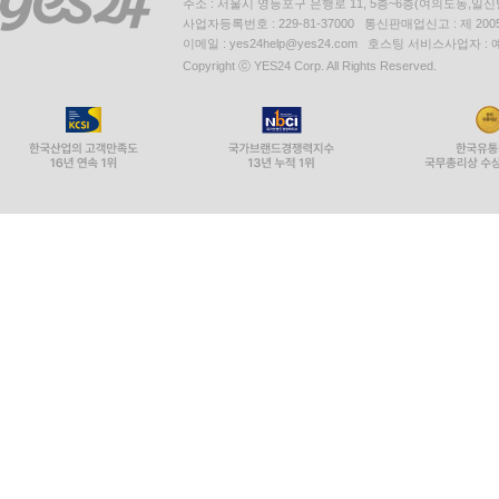
주소 : 서울시 영등포구 은행로 11, 5층~6층(여의도동,일신
사업자등록번호 : 229-81-37000 통신판매업신고 : 제 200
이메일 : yes24help@yes24.com 호스팅 서비스사업자 :
Copyright ⓒ YES24 Corp. All Rights Reserved.