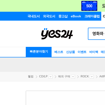
국내도서
외국도서
중고샵
eBook
크레마클럽
C
빠른분야찾기
베스트
신상품
이벤트
바이백
매
웰컴
CD/LP
해외 구매
ROCK
Art/