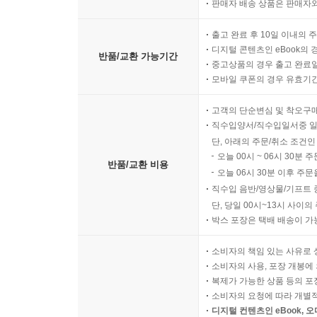
판매자 배송 상품은 판매자와
출고 완료 후 10일 이내의 
디지털 콘텐츠인 eBook의 
반품/교환 가능기간
중고상품의 경우 출고 완료일
모바일 쿠폰의 경우 유효기간(
고객의 단순변심 및 착오구
직수입양서/직수입일서중 일
단, 아래의 주문/취소 조건인
오늘 00시 ~ 06시 30분 
반품/교환 비용
오늘 06시 30분 이후 주문
직수입 음반/영상물/기프트 
단, 당일 00시~13시 사이
박스 포장은 택배 배송이 가
소비자의 책임 있는 사유로 
소비자의 사용, 포장 개봉에 
복제가 가능한 상품 등의 포장을 
소비자의 요청에 따라 개별
디지털 컨텐츠인 eBook, 