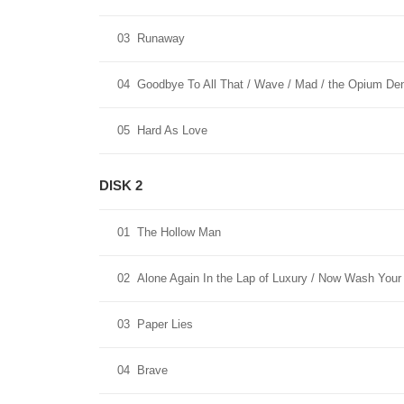
03
Runaway
04
Goodbye To All That / Wave / Mad / the Opium Den 
05
Hard As Love
DISK 2
01
The Hollow Man
02
Alone Again In the Lap of Luxury / Now Wash You
03
Paper Lies
04
Brave