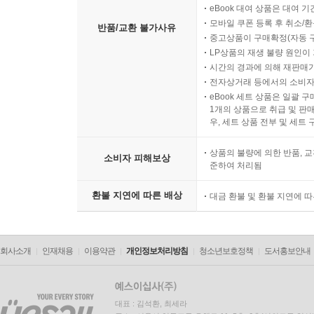
eBook 대여 상품은 대여 기
모바일 쿠폰 등록 후 취소/환
반품/교환 불가사유
중고상품이 구매확정(자동 
LP상품의 재생 불량 원인이 기
시간의 경과에 의해 재판매가
전자상거래 등에서의 소비자
eBook 세트 상품은 일괄 
1개의 상품으로 취급 및 판매
우, 세트 상품 전부 및 세트
상품의 불량에 의한 반품, 교
소비자 피해보상
준하여 처리됨
환불 지연에 따른 배상
대금 환불 및 환불 지연에 
회사소개
인재채용
이용약관
개인정보처리방침
청소년보호정책
도서홍보안내
대표 : 김석환, 최세라