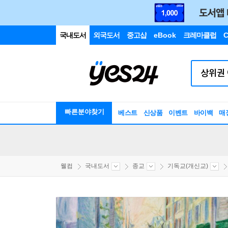
국내도서
외국도서
중고샵
eBook
크레마클럽
C
빠른분야찾기
베스트
신상품
이벤트
바이백
매
웰컴
국내도서
종교
기독교(개신교)