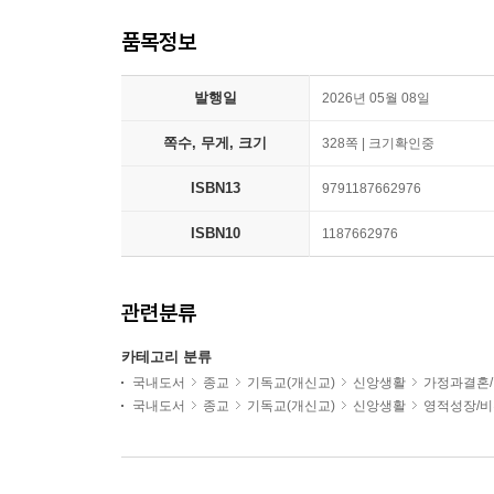
품목정보
발행일
2026년 05월 08일
쪽수, 무게, 크기
328쪽 | 크기확인중
ISBN13
9791187662976
ISBN10
1187662976
관련분류
카테고리 분류
국내도서
종교
기독교(개신교)
신앙생활
가정과결혼
국내도서
종교
기독교(개신교)
신앙생활
영적성장/