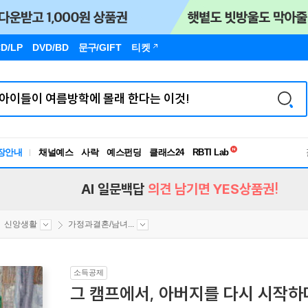
D/LP
DVD/BD
문구
/GIFT
티켓
독서유형검사
RBTI Lab
장안내
채널예스
사락
예스펀딩
클래스24
독서유형검사
AI 일문백답
의견 남기면 YES상품권!
신앙생활
가정과결혼/남녀...
소득공제
그 캠프에서, 아버지를 다시 시작하