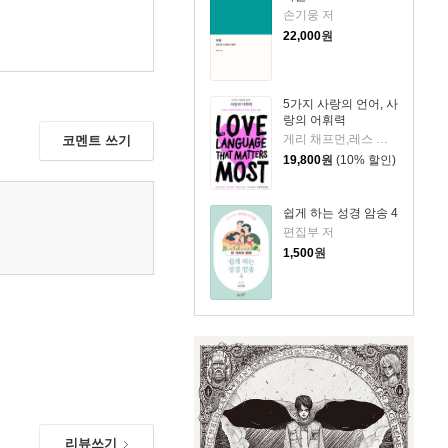
손기웅 저
22,000
원
5가지 사랑의 언어, 사
랑의 어휘력
게리 채프먼,레스 패럿,레슬리 패럿 저/이지혜 역
코멘트 쓰기
19,800
원
(10% 할인)
쉽게 하는 성경 암송 4
편집부 저
1,500
원
리뷰쓰기