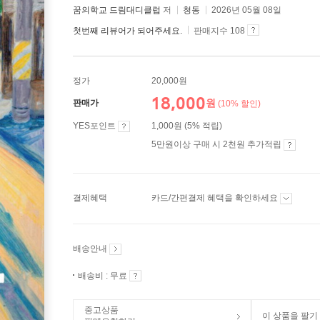
꿈의학교 드림대디클럽
저
청동
2026년 05월 08일
첫번째 리뷰어가 되어주세요.
판매지수 108
정가
20,000원
18,000
원
판매가
(10% 할인)
YES포인트
1,000원 (5% 적립)
5만원이상 구매 시 2천원 추가적립
결제혜택
카드/간편결제 혜택을 확인하세요
배송안내
배송비 : 무료
중고상품
이 상품을 팔기