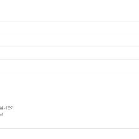
/남녀관계
비전