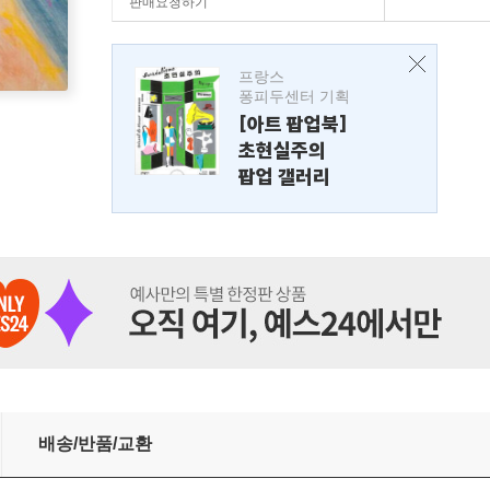
판매요청하기
프랑스
퐁피두센터 기획
[아트 팝업북]
초현실주의
팝업 갤러리
배송/반품/교환