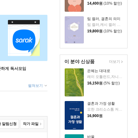
14,400
원
(10% 할인)
팀 켈러, 결혼의 의미
팀 켈러,캐시 켈러 저/오현미 역
19,800
원
(10% 할인)
이 분야 신상품
더보기
꾸준하게 독서모임
은혜는 대대로
레이 오틀런드,자니 오틀런드/고동일 역
16,150
원
(5% 할인)
펼쳐보기
결혼과 가정 생활
요한 크리소스톰 저/김진우 역
16,900
원
 알림신청
작가 파일
바울