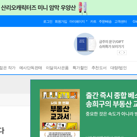
로그인
회원가입
마이페이지
카트
주문/배송
고객센터
Gl
젊은 작가
예사단독판매
이달의사은품
특가할인
추천도서
대량/법인
다