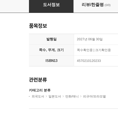
[예약] 디자인코코 하코스 벨즈 AXGRIT 버전 1/
도서정보
리뷰/한줄평
(0/0)
품목정보
발행일
2027년 06월 30일
쪽수, 무게, 크기
쪽수확인중 | 크기확인중
ISBN13
4570210120233
관련분류
카테고리 분류
외국도서
일본도서
만화/애니
피규어/프라모델