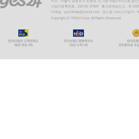
주소 : 서울시 영등포구 은행로 11, 5층~6층(여의도동,일신
사업자등록번호 : 229-81-37000 통신판매업신고 : 제 200
이메일 : yes24help@yes24.com 호스팅 서비스사업자 :
Copyright ⓒ YES24 Corp. All Rights Reserved.