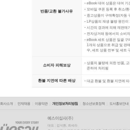
eBook 대여 상품은 대여 기
모바일 쿠폰 등록 후 취소/환
반품/교환 불가사유
중고상품이 구매확정(자동 
LP상품의 재생 불량 원인이 기
시간의 경과에 의해 재판매가
전자상거래 등에서의 소비자
eBook 세트 상품은 일괄 
1개의 상품으로 취급 및 판매
우, 세트 상품 전부 및 세트
상품의 불량에 의한 반품, 교
소비자 피해보상
준하여 처리됨
환불 지연에 따른 배상
대금 환불 및 환불 지연에 
회사소개
인재채용
이용약관
개인정보처리방침
청소년보호정책
도서홍보안내
대표 : 김석환, 최세라