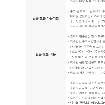
판매자 배송 상품은 판매자와
출고 완료 후 10일 이내의 
디지털 콘텐츠인 eBook의 
반품/교환 가능기간
중고상품의 경우 출고 완료일
모바일 쿠폰의 경우 유효기간(
고객의 단순변심 및 착오구
직수입양서/직수입일서중 일
단, 아래의 주문/취소 조건인
오늘 00시 ~ 06시 30분 
반품/교환 비용
오늘 06시 30분 이후 주문
직수입 음반/영상물/기프트 
단, 당일 00시~13시 사이
박스 포장은 택배 배송이 가
소비자의 책임 있는 사유로 
소비자의 사용, 포장 개봉에 
복제가 가능한 상품 등의 포장을 
소비자의 요청에 따라 개별
디지털 컨텐츠인 eBook, 