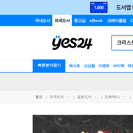
국내도서
외국도서
중고샵
eBook
크레마클럽
C
빠른분야찾기
베스트
신상품
이벤트
바이백
매
웰컴
외국도서
일본도서
만화/애니