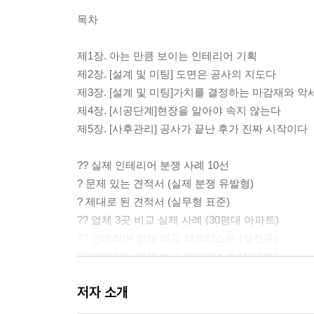
목차
제1장. 아는 만큼 보이는 인테리어 기획
제2장. [설계 및 미팅] 도면은 공사의 지도다
제3장. [설계 및 미팅]가치를 결정하는 마감재와 
제4장. [시공단계]현장을 알아야 속지 않는다
제5장. [사후관리] 공사가 끝난 후가 진짜 시작이다
?? 실제 인테리어 분쟁 사례 10선
? 문제 있는 견적서 (실제 분쟁 유발형)
? 제대로 된 견적서 (실무형 표준)
?? 업체 3곳 비교 실제 사례 (30평대 아파트)
?? 인테리어 업체 비교 체크리스트 (실전용)
?? 인테리어 업체 비교 체크리스트 [직관형]
?? 인테리어 업체 탈락 기준 (컷오프 룰)
저자 소개
?? 인테리어 공사 계약서 (예시용)
?? 인테리어 분쟁 대응 시나리오 (실전 매뉴얼)