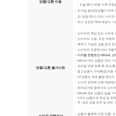
반품/교환 비용
오늘 06시 30분 이후 주문
직수입 음반/영상물/기프트 
단, 당일 00시~13시 사이
박스 포장은 택배 배송이 가
소비자의 책임 있는 사유로 
소비자의 사용, 포장 개봉에 
복제가 가능한 상품 등의 포장을 
소비자의 요청에 따라 개별
디지털 컨텐츠인 eBook, 
eBook 대여 상품은 대여 기
모바일 쿠폰 등록 후 취소/환
반품/교환 불가사유
중고상품이 구매확정(자동 
LP상품의 재생 불량 원인이 기
시간의 경과에 의해 재판매가
전자상거래 등에서의 소비자
eBook 세트 상품은 일괄 
1개의 상품으로 취급 및 판매
우, 세트 상품 전부 및 세트
상품의 불량에 의한 반품, 교
소비자 피해보상