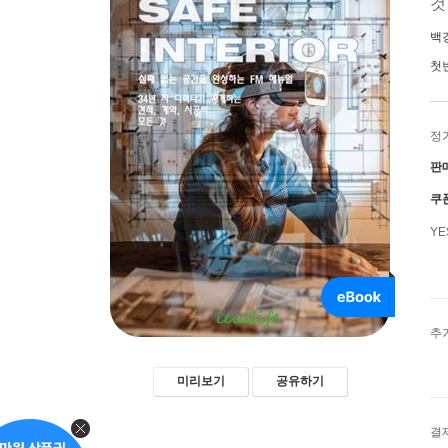
백
첫
정
판
쿠
Y
추
미리보기
공유하기
결