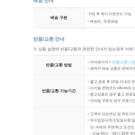
배송 안내
구매 후 즉시 다운로드 가능
배송 구분
배송비 : 무료배송
반품/교환 안내
※ 상품 설명에 반품/교환과 관련한 안내가 있는경우 아래 
마이페이지 >
반품/교환 신청
반품/교환 방법
판매자 배송 상품은 판매자와
출고 완료 후 10일 이내의 
디지털 콘텐츠인 eBook의 
반품/교환 가능기간
중고상품의 경우 출고 완료일
모바일 쿠폰의 경우 유효기간(
고객의 단순변심 및 착오구
직수입양서/직수입일서중 일
단, 아래의 주문/취소 조건인
오늘 00시 ~ 06시 30분 