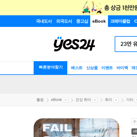
국내도서
외국도서
중고샵
eBook
크레마클럽
C
빠른분야찾기
베스트
신상품
이벤트
바이백
매
웰컴
eBook
건강 취미
취미
기타
소
eB