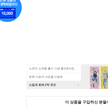
노르잇 신제품 출시 기념 할인&사은품 증정!
문학 디퓨저 사은품 이벤트
스킵과 로퍼 2차 굿즈
이 상품을 구입하신 분