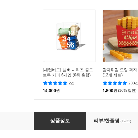
[새턴버드] 넘버 시리즈 콜드
감자튀김 모양 과자
브루 커피 6개입 (6종 혼합)
(12개 세트)
2건
233
14,000
원
1,800
원
(10% 할인)
문학캔디 무설탕 자일리톨 캔디 독서캔디
상품정보
리뷰/한줄평
(12/21)