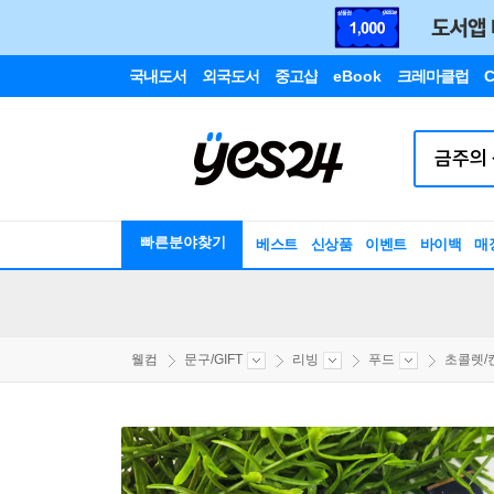
국내도서
외국도서
중고샵
eBook
크레마클럽
C
빠른분야찾기
베스트
신상품
이벤트
바이백
매
웰컴
문구/GIFT
리빙
푸드
초콜렛/