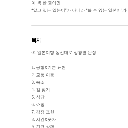
이 책 한 권이면
“알고 있는 일본어”가 아니라 “쓸 수 있는 일본어”가
목차
01 일본여행 동선대로 상황별 문장
1. 공항&기본 표현
2. 교통 이동
3. 숙소
4. 길 찾기
5. 식당
6. 쇼핑
7. 감정 표현
8. 시간&숫자
9. 긴급 상황