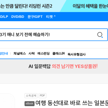
D/LP
DVD/BD
문구
/GIFT
티켓
장안내
채널예스
사락
예스펀딩
클래스24
독서유형검사
RBTI Lab
독서유형검사
AI 일문백답
의견 남기면 YES상품권!
소득공제
PDF
여행 동선대로 바로 쓰는 일본문
eBook