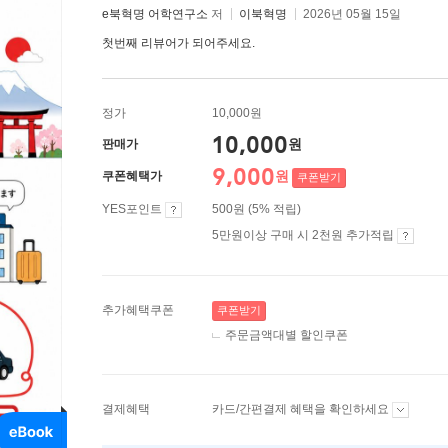
e북혁명 어학연구소
저
이북혁명
2026년 05월 15일
첫번째 리뷰어가 되어주세요.
정가
10,000원
10,000
원
판매가
9,000
원
쿠폰혜택가
쿠폰받기
YES포인트
500원 (5% 적립)
5만원이상 구매 시 2천원 추가적립
추가혜택쿠폰
쿠폰받기
주문금액대별 할인쿠폰
결제혜택
카드/간편결제 혜택을 확인하세요