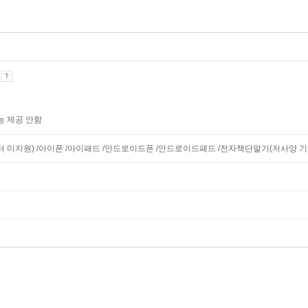
기
능 제공 안함
니터 미지원) /아이폰 /아이패드 /안드로이드폰 /안드로이드패드 /전자책단말기(저사양 기기 