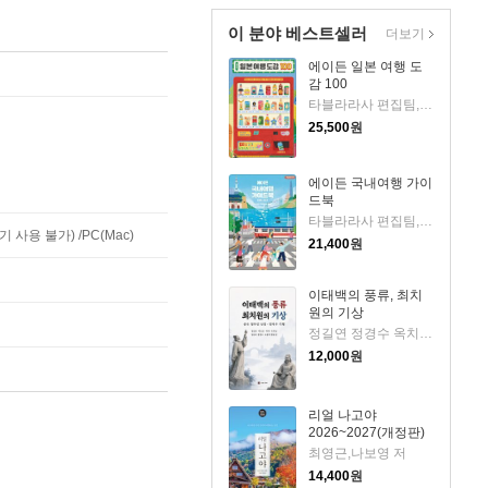
이 분야 베스트셀러
더보기
에이든 일본 여행 도
감 100
타블라라사 편집팀,이정기 공저
25,500
원
에이든 국내여행 가이
드북
타블라라사 편집팀,이정기 공저
사용 불가) /PC(Mac)
21,400
원
이태백의 풍류, 최치
원의 기상
정길연 정경수 옥치남 황규선 박도균 조봉익 임승여 박하 저
12,000
원
리얼 나고야
2026~2027(개정판)
최영근,나보영 저
14,400
원