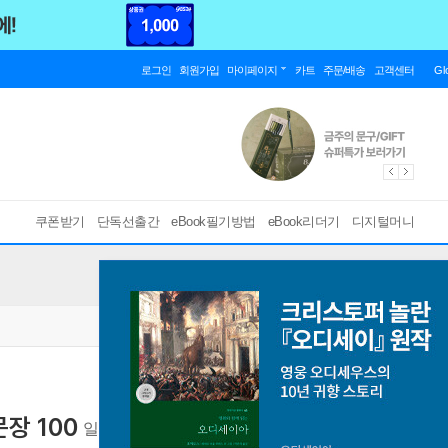
로그인
회원가입
마이페이지
카트
주문/배송
고객센터
Gl
쿠폰받기
단독선출간
eBook필기방법
eBook리더기
디지털머니
장 100
일본여행문장 MP3 제공
[ PDF ]