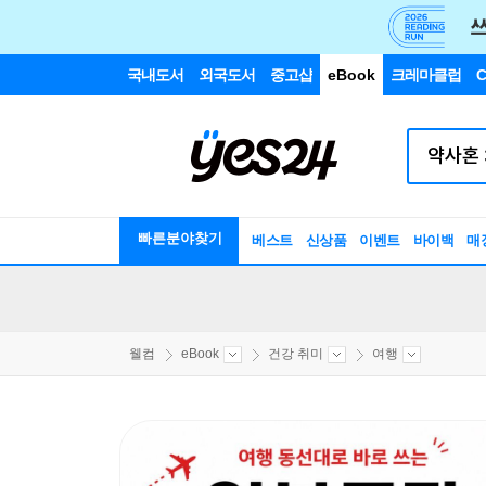
국내도서
외국도서
중고샵
eBook
크레마클럽
C
빠른분야찾기
베스트
신상품
이벤트
바이백
매
웰컴
eBook
건강 취미
여행