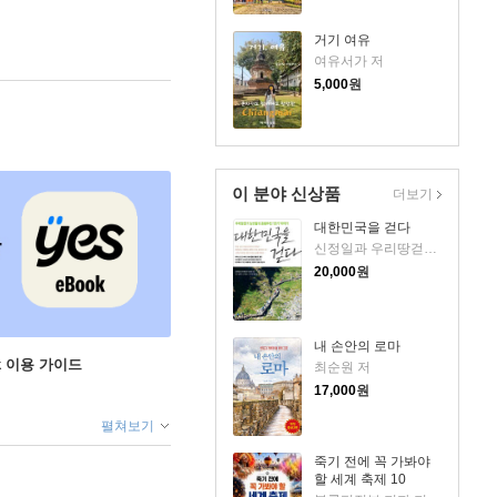
거기 여유
여유서가 저
5,000
원
이 분야 신상품
더보기
대한민국을 걷다
신정일과 우리땅걷기 도반 저
20,000
원
내 손안의 로마
ok 이용 가이드
최순원 저
17,000
원
펼쳐보기
죽기 전에 꼭 가봐야
할 세계 축제 10