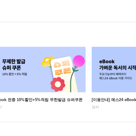
Book 전종 10%할인+5%적립 무한발급 슈퍼쿠폰
[이용안내] 예스24 eBo
시
상시