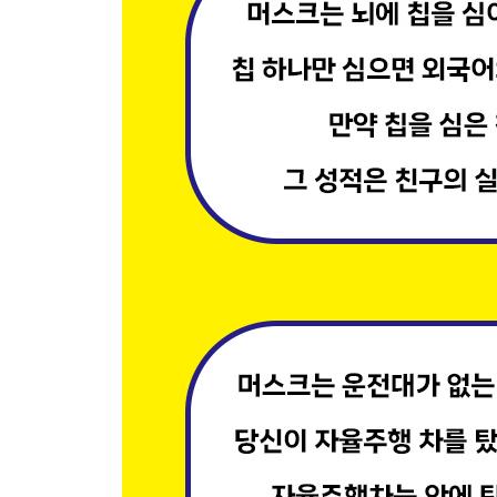
내 머릿속에 최신 칩을 심고 지능을 업그레이드한
뇌가 해킹되면 인간의 자유 의지는 소멸 위기에 처
인간의 기억과 감정을 파일처럼 업로드하고 편집한
뇌 회로 조절로 슬픔과 고통이 인위적으로 사라진
로봇 몸에 의식을 복사해 죽지 않고 존재한다
인류는 지구의 주인 자리를 디지털 지능에 내준다
인간의 의식을 클라우드에 백업해 영원히 보존한다
인류의 지적 실력이 AI가 던져주는 정답에 종속된다
인류는 초지능 AI가 관리하는 애완동물로 전락한다
육체를 버리고 디지털 데이터로 이주해 영원히 산
인류 문명은 초지능을 띄우는 1단 로켓이 된다
AI가 거짓을 배우면 인류 종말의 카운트다운이 시
5장 인류 문명이 지구를 넘어 우주로 뻗어나간다
AI의 에너지 갈증이 지구를 거대한 배터리로 만든다
AI가 지구 전체를 관리하는 거대한 운영체제가 된다
소행성 채굴이 실현되면서 지구의 모든 가난이 사