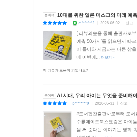
10대를 위한 일론 머스크의 미래 예측
종이책
z********2
2026-06-02
신고
|
|
|
[ 리뷰의숲을 통해 출판사로부
예측 50가지'를 읽으면서 빠르
이 들어와 지금과는 다른 삶을
데 이번에...
더보기
이 리뷰가 도움이 되었나요?
AI 시대, 우리 아이는 무엇을 준비해
종이책
p********0
2026-05-31
신고
|
|
|
#도서협찬출판사로부터 도서를 
수📙메이트북스요즘은 아이들보
을 써 준다는 이야기는 영화 