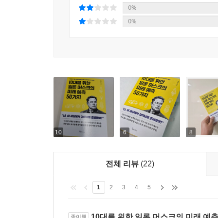
0%
0%
10
6
8
전체 리뷰
(22)
1
2
3
4
5
10대를 위한 일론 머스크의 미래 예측
종이책