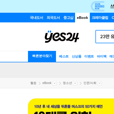
국내도서
외국도서
중고샵
eBook
크레마클럽
C
빠른분야찾기
베스트
신상품
이벤트
바이백
매
웰컴
eBook
청소년
인문/사회