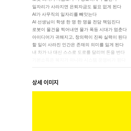
일자리가 사라지면 은퇴자금도 필요 없게 된다
AI가 사무직의 일자리를 빼앗는다
AI 선생님이 학생 한 명 한 명을 전담 책임진다
로봇이 물건을 찍어내면 물가 폭등 시대가 멈춘다
아이디어가 귀해지고, 창의력이 진짜 실력이 된다
할 일이 사라진 인간은 존재의 의미를 잃게 된다
내 차가 나 대신 스스로 도로를 달리며 돈을 번다
기본소득은 복지가 아니라 시스템 운영비가 된다
2장 로봇과 AI가 가족처럼 일상 속으로 들어온다
상세 이미지
AI가 나를 가장 잘 아는 단 하나의 친구가 된다
로봇이 아이를 돌보고 노인을 챙기는 가족이 된다
?집집마다 로봇 비서가 들어와 잡무를 전담한다
한국은 세계 최초로 인구가 붕괴하는 나라가 된다
저출생 위기가 AI의 반란보다 더 먼저 지구를 흔든
AI의 실시간 통역이 언어의 장벽을 완전히 허문다
내 손 안의 스마트폰이 역사 속으로 영원히 사라진