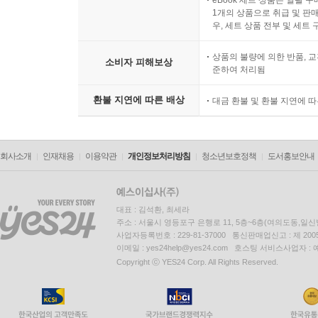
1개의 상품으로 취급 및 판매
우, 세트 상품 전부 및 세트
상품의 불량에 의한 반품, 교
소비자 피해보상
준하여 처리됨
환불 지연에 따른 배상
대금 환불 및 환불 지연에 
회사소개
인재채용
이용약관
개인정보처리방침
청소년보호정책
도서홍보안내
대표 : 김석환, 최세라
주소 : 서울시 영등포구 은행로 11, 5층~6층(여의도동,일신
사업자등록번호 : 229-81-37000 통신판매업신고 : 제 200
이메일 : yes24help@yes24.com 호스팅 서비스사업자 :
Copyright ⓒ YES24 Corp. All Rights Reserved.