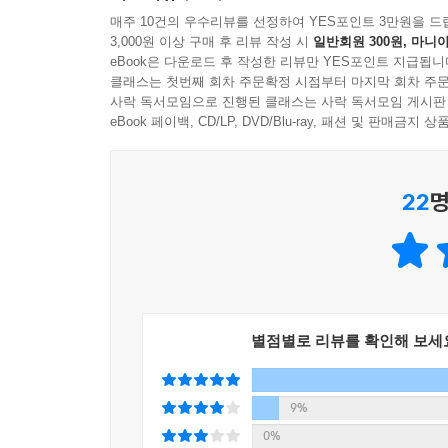
미래는 어느 날 갑자기 하늘에서 뚝 떨어지는 것이
매주 10건의 우수리뷰를 선정하여 YES포인트 3만원을 드
3,000원 이상 구매 후 리뷰 작성 시
일반회원 300원, 마니아
남들이 변해버린 세상에 당황하며 길을 잃을 때,
eBook은 다운로드 후 작성한 리뷰만 YES포인트 지급됩니
세상의 모양을 결정하는 건 결국 사람이다. 머스크
클래스는 첫번째 회차 주문확정 시점부터 마지막 회차 주문
전기차를 만들겠다고 했을 때 그의 나이가 30대였으
사락 독서모임으로 진행된 클래스는 사락 독서모임 게시판
남들보다 한발 앞서 세상의 변화를 읽어내는 것만으
eBook 페이백, CD/LP, DVD/Blu-ray, 패션 및 판매금
첫걸음을 당당하게 내딛어보길 바란다. 미래는 예측
22
명
별점별로 리뷰를 확인해 보세
9%
0%