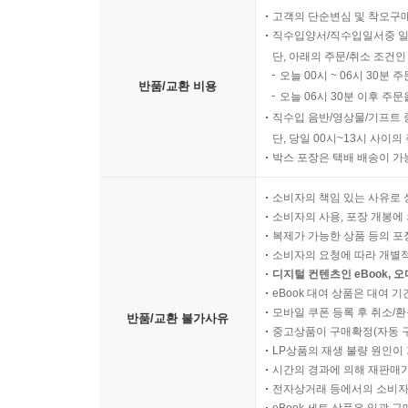
고객의 단순변심 및 착오구
직수입양서/직수입일서중 일
단, 아래의 주문/취소 조건인
오늘 00시 ~ 06시 30분 
반품/교환 비용
오늘 06시 30분 이후 주문
직수입 음반/영상물/기프트 
단, 당일 00시~13시 사이
박스 포장은 택배 배송이 가
소비자의 책임 있는 사유로 
소비자의 사용, 포장 개봉에 
복제가 가능한 상품 등의 포장을 
소비자의 요청에 따라 개별
디지털 컨텐츠인 eBook, 
eBook 대여 상품은 대여 기
모바일 쿠폰 등록 후 취소/환
반품/교환 불가사유
중고상품이 구매확정(자동 
LP상품의 재생 불량 원인이 기
시간의 경과에 의해 재판매가
전자상거래 등에서의 소비자
eBook 세트 상품은 일괄 