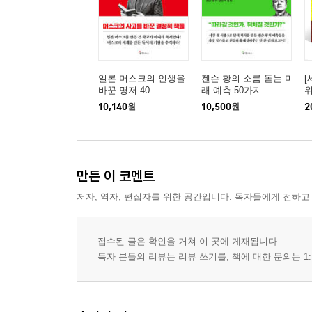
일론 머스크의 인생을
젠슨 황의 소름 돋는 미
[
바꾼 명저 40
래 예측 50가지
위
10,140
원
10,500
원
2
는
만든 이 코멘트
저자, 역자, 편집자를 위한 공간입니다. 독자들에게 전하고
접수된 글은 확인을 거쳐 이 곳에 게재됩니다.
독자 분들의 리뷰는 리뷰 쓰기를, 책에 대한 문의는 1: