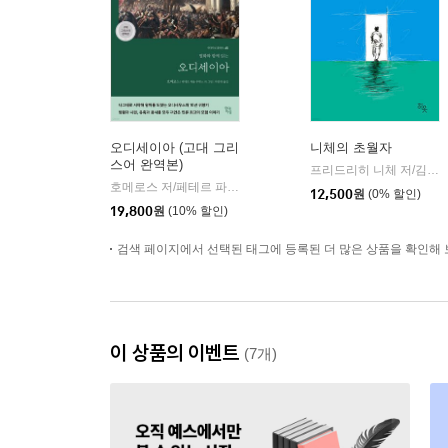
오디세이아 (고대 그리
니체의 초월자
스어 완역본)
프리드리히 니체 저/김철 편역
호메로스 저/페테르 파울 루벤스 그림/박문재 역
현대지성
|
12,500
원
(0% 할인)
19,800
원
(10% 할인)
검색 페이지에서 선택된 태그에 등록된 더 많은 상품을 확인해 
이 상품의 이벤트
(7개)