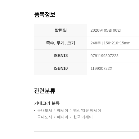
품목정보
발행일
2026년 05월 06일
쪽수, 무게, 크기
248쪽 | 150*210*15mm
ISBN13
9791199307223
ISBN10
119930722X
관련분류
카테고리 분류
국내도서
에세이
명상/치유 에세이
국내도서
에세이
한국 에세이