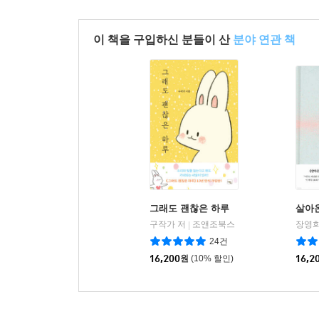
이 책을 구입하신 분들이 산
분야 연관 책
그래도 괜찮은 하루
살아온
구작가 저
조앤조북스
장영희
|
24건
16,200
원
(10% 할인)
16,2