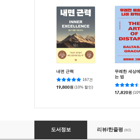
내면 근력
무례한 세상에
는 법
167건
19,800
원
(10% 할인)
17,820
원
(10
서툴러도 괜찮은, 나를 돌보는 한 줄 고백
도서정보
리뷰/한줄평
(8/2)