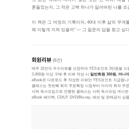
만드는 밑거름이 된다. 그 안에서 새로운 꽃이 피어
흔들었는지, 그 작은 고백 하나가 잃어버린 나를 조
강하게, 더 아름답게 향기를 뿜는다. 지금 당신이 이
문을 통해 스스로에게 글로 답하며 나를 돌아보는 시
이 책은 그 여정의 기록이자, 40대 이후 삶의 무게
이 그 꽃을 피우는 작은 시작이 되길 바란다.
왜 이렇게 지쳐 있을까" ― 그 질문의 답을 찾고 싶
--- 「프롤로그」 중에서
회원리뷰
(8건)
매주 10건의 우수리뷰를 선정하여 YES포인트 3만원을 드
3,000원 이상 구매 후 리뷰 작성 시
일반회원 300원, 마니아
eBook은 다운로드 후 작성한 리뷰만 YES포인트 지급됩니
클래스는 첫번째 회차 주문확정 시점부터 마지막 회차 주문
사락 독서모임으로 진행된 클래스는 사락 독서모임 게시판
eBook 페이백, CD/LP, DVD/Blu-ray, 패션 및 판매금