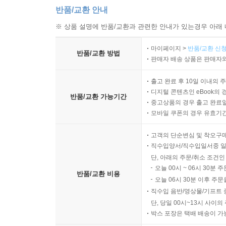
반품/교환 안내
※ 상품 설명에 반품/교환과 관련한 안내가 있는경우 아래 
마이페이지 >
반품/교환 신청
반품/교환 방법
판매자 배송 상품은 판매자와
출고 완료 후 10일 이내의 
디지털 콘텐츠인 eBook의 
반품/교환 가능기간
중고상품의 경우 출고 완료일
모바일 쿠폰의 경우 유효기간(
고객의 단순변심 및 착오구
직수입양서/직수입일서중 일
단, 아래의 주문/취소 조건인
오늘 00시 ~ 06시 30분 
반품/교환 비용
오늘 06시 30분 이후 주문
직수입 음반/영상물/기프트 
단, 당일 00시~13시 사이
박스 포장은 택배 배송이 가