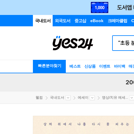
국내도서
외국도서
중고샵
eBook
크레마클럽
C
빠른분야찾기
베스트
신상품
이벤트
바이백
매
20
웰컴
국내도서
에세이
명상/치유 에세...