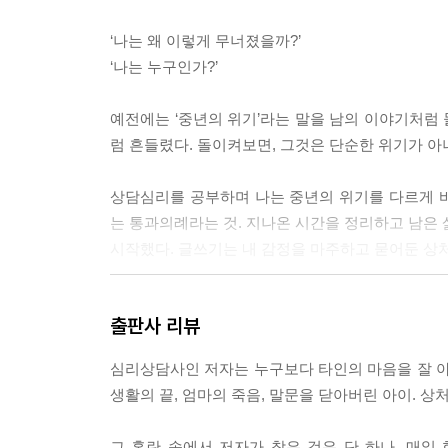
‘나는 왜 이렇게 무너졌을까?’
‘나는 누구인가?’
예전에는 ‘중년의 위기’라는 말을 남의 이야기처럼 
럼 흔들렸다. 돌이켜보면, 그것은 단순한 위기가 
상담심리를 공부하며 나는 중년의 위기를 다르게 
는 통과의례라는 것. 지나온 시간을 정리하고 남은 
시작했다. 글쓰기는 내 감정을 마주하고 묻어둔 상
글을 쓰면서 감정이 북받치고 오래된 기억과 맞닥뜨리
출판사 리뷰
할 수 있었다. 우리는 매일 크고 작은 위기를 겪으
면 위로 떠오를 수 있다. 이때 중요한 것은 상처를 
심리상담사인 저자는 누구보다 타인의 마음을 잘 아는
는지’, ‘그때 나를 지배한 감정은 무엇이었는지’를 
생활의 끝, 엄마의 죽음, 말문을 닫아버린 아이. 
상처는 결코 무의미하지 않다. 옹이가 아름다운 무늬
그 혼란 속에서 저자가 찾은 것은 단 하나, 매일