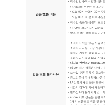
직수입양서/직수입일서중 일
단, 아래의 주문/취소 조건인
오늘 00시 ~ 06시 30분 
반품/교환 비용
오늘 06시 30분 이후 주문
직수입 음반/영상물/기프트 
단, 당일 00시~13시 사이
박스 포장은 택배 배송이 가
소비자의 책임 있는 사유로 
소비자의 사용, 포장 개봉에 
복제가 가능한 상품 등의 포장을 
소비자의 요청에 따라 개별
디지털 컨텐츠인 eBook, 
eBook 대여 상품은 대여 기
모바일 쿠폰 등록 후 취소/환
반품/교환 불가사유
중고상품이 구매확정(자동 
LP상품의 재생 불량 원인이 기
시간의 경과에 의해 재판매가
전자상거래 등에서의 소비자
eBook 세트 상품은 일괄 
1개의 상품으로 취급 및 판매