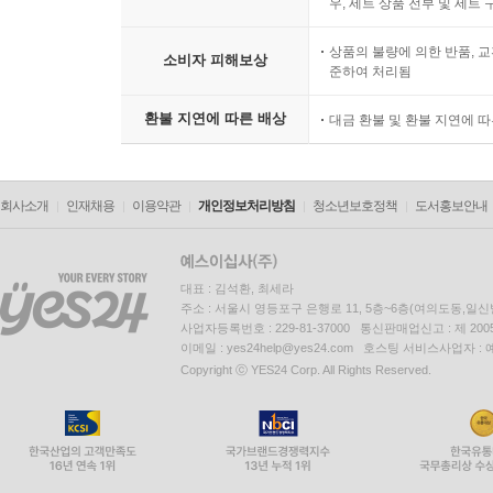
우, 세트 상품 전부 및 세트
상품의 불량에 의한 반품, 교
소비자 피해보상
준하여 처리됨
환불 지연에 따른 배상
대금 환불 및 환불 지연에 
회사소개
인재채용
이용약관
개인정보처리방침
청소년보호정책
도서홍보안내
대표 : 김석환, 최세라
주소 : 서울시 영등포구 은행로 11, 5층~6층(여의도동,일신
사업자등록번호 : 229-81-37000 통신판매업신고 : 제 200
이메일 : yes24help@yes24.com 호스팅 서비스사업자 :
Copyright ⓒ YES24 Corp. All Rights Reserved.