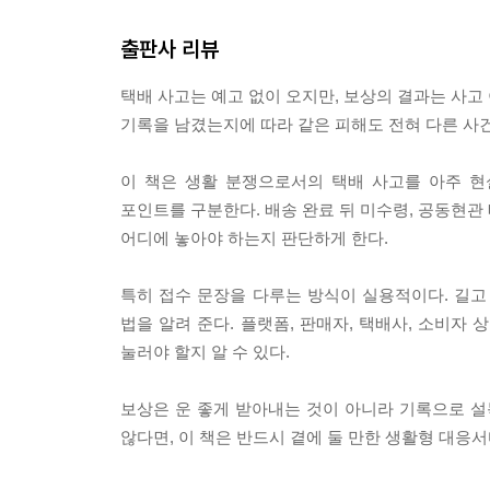
4절. 운송장, 주문 내역, 결제 내역을 한 묶음으로 
출판사 리뷰
6장. 접수 문장은 길수록 설득력이 떨어진다
1절. 분실 접수 멘트의 구조와 완성형 예문
택배 사고는 예고 없이 오지만, 보상의 결과는 사고 
2절. 파손 접수 멘트의 구조와 완성형 예문
기록을 남겼는지에 따라 같은 피해도 전혀 다른 사건
3절. 오배송 접수 멘트의 구조와 완성형 예문
4절. 감정 표현은 줄이고 사실 문장을 세우는 법
이 책은 생활 분쟁으로서의 택배 사고를 아주 현
포인트를 구분한다. 배송 완료 뒤 미수령, 공동현관 
7장. 처리 기한을 알아야 기다릴 때와 밀어붙일 때
어디에 놓아야 하는지 판단하게 한다.
1절. 즉시 통지와 14일 이의제기의 실전 의미
2절. 택배사 답변 지연에 대응하는 단계별 압박
특히 접수 문장을 다루는 방식이 실용적이다. 길고 
3절. 판매자 응답 지연과 플랫폼 분쟁 절차
법을 알려 준다. 플랫폼, 판매자, 택배사, 소비자
4절. 명절·주말·도서산간 배송에서 시간 계산하는 
눌러야 할지 알 수 있다.
8장. 보상액은 박스가 아니라 계약과 입증으로 정
보상은 운 좋게 받아내는 것이 아니라 기록으로 설
1절. 물품가액 기재와 보상 한도의 관계
않다면, 이 책은 반드시 곁에 둘 만한 생활형 대응서
2절. 50만 원 한도, 할증요금, 고가품 주의점