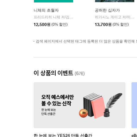
니체의 초월자
공허한 십자가
프리드리히 니체 저/김철 편역
히읏
히가시노 게이고 저/이선희 역
|
12,500
원
(0% 할인)
13,700
원
(0% 할인)
검색 페이지에서 선택된 태그에 등록된 더 많은 상품을 확인해 
이 상품의 이벤트
(6개)
한 눈에 보는 YES24 단독 선출간
e