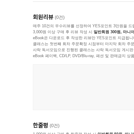
3절. 전액 배상과 일부 배상이 갈리는 조건
4절. 중대한 과실 주장과 실제 입증 난도
회원리뷰
(0건)
9장. 판매자, 플랫폼, 택배사가 서로 미루는 장면을
매주 10건의 우수리뷰를 선정하여 YES포인트 3만원을 드
1절. 온라인 쇼핑몰 주문의 책임 흐름
3,000원 이상 구매 후 리뷰 작성 시
일반회원 300원, 마니아
eBook은 다운로드 후 작성한 리뷰만 YES포인트 지급됩니
2절. 중고거래와 개인 간 거래의 함정
클래스는 첫번째 회차 주문확정 시점부터 마지막 회차 주문
3절. 오픈마켓·플랫폼 분쟁에서 증거 제출 순서
사락 독서모임으로 진행된 클래스는 사락 독서모임 게시판
4절. 판매자 연락 두절 때 병행해야 할 경로
eBook 페이백, CD/LP, DVD/Blu-ray, 패션 및 판매금
10장. 실제 분쟁 사례는 접수 문장보다 사고 전후
1절. 분실 배상 지연 사례의 진행 흐름
2절. 파손 면책 주장 무력화 사례의 포인트
3절. 오배송 후 책임 떠넘기기 사례의 해결 포인트
4절. 보상을 못 받은 사례에서 놓친 결정적 한 줄
11장. 피해구제는 마지막 카드가 아니라 구조화된 
한줄평
1절. 1372와 소비자24를 언제 쓰는가
(0건)
2절. 내용증명이 필요한 순간과 아닌 순간