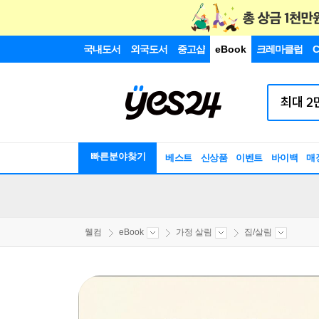
국내도서
외국도서
중고샵
eBook
크레마클럽
C
빠른분야찾기
베스트
신상품
이벤트
바이백
매
웰컴
eBook
가정 살림
집/살림