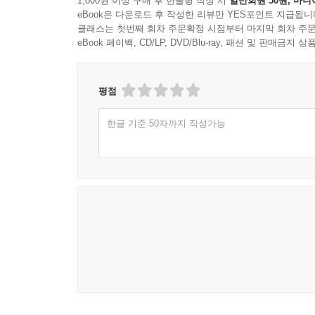
1,000원 이상 구매 후 한줄평 작성 시
일반회원 50원, 마니
3절. 한국소비자원 피해구제와 분쟁조정 흐름 읽기
eBook은 다운로드 후 작성한 리뷰만 YES포인트 지급됩니
클래스는 첫번째 회차 주문확정 시점부터 마지막 회차 주문
4절. 민사적 대응을 고려해야 하는 경계선
eBook 페이백, CD/LP, DVD/Blu-ray, 패션 및 판매금
12장. 택배 사고는 받기 전보다 보내기 전 준비에서
1절. 보내는 사람이 지켜야 할 포장과 기재 원칙
평점
2절. 받는 사람이 해야 할 수령 확인 습관
3절. 고가품·신선식품·선물 배송의 사고 예방법
한글 기준 50자까지 작성가능
4절. 사고 뒤 후회하지 않는 기록 습관과 대화 습관
에필로그. 보상은 큰소리보다 순서와 기록이 만든