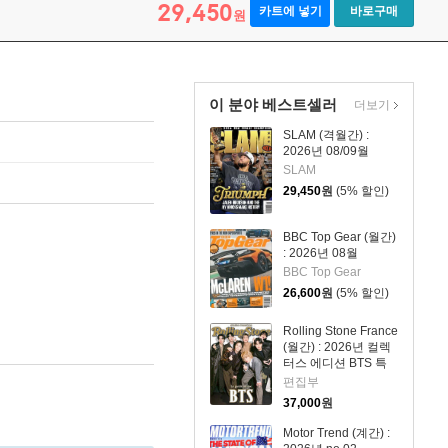
29,450
카트에 넣기
바로구매
원
이 분야 베스트셀러
더보기
SLAM (격월간) :
2026년 08/09월
SLAM
29,450
원
(5% 할인)
BBC Top Gear (월간)
: 2026년 08월
BBC Top Gear
26,600
원
(5% 할인)
Rolling Stone France
(월간) : 2026년 컬렉
터스 에디션 BTS 특
집호 (포스터 포함)
편집부
37,000
원
Motor Trend (계간) :