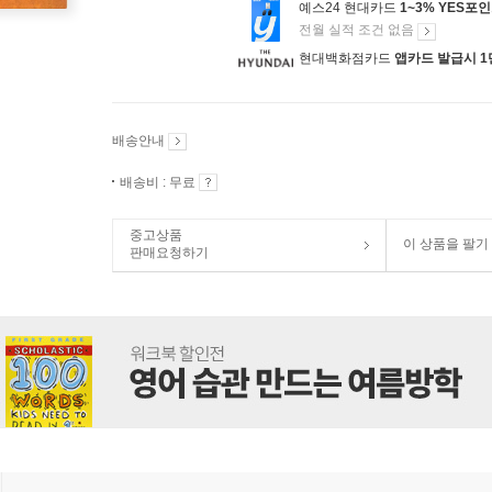
예스24 현대카드
1~3% YES포
전월 실적 조건 없음
현대백화점카드
앱카드 발급시 1
배송안내
배송비 : 무료
중고상품
이 상품을 팔기
판매요청하기