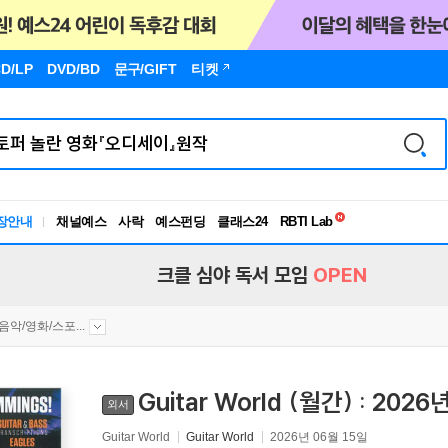
D/LP
DVD/BD
문구
/GIFT
티켓
독서유형검사
RBTI Lab
장안내
채널예스
사락
예스펀딩
클래스24
독서유형검사
크클 심야 독서 모임
OPEN
음악/영화/스포...
Guitar World (월간) : 2026
외서
Guitar World
Guitar World
2026년 06월 15일