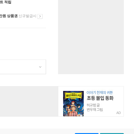
인트 적립
만원 상품권
신규발급시
AD