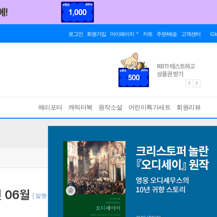
로그인
회원가입
마이페이지
카트
주문/배송
고객센터
Gl
해리포터
캐릭터북
원작소설
어린이특가세트
회원리뷰
년 06월
[ 발행국 : 미국 ]
바인딩 & 에디션 안내