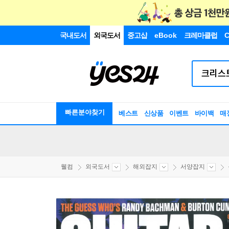
국내도서
외국도서
중고샵
eBook
크레마클럽
C
빠른분야찾기
베스트
신상품
이벤트
바이백
매
웰컴
외국도서
해외잡지
서양잡지