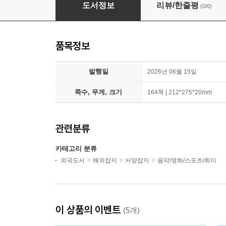
Guitar World (월간) : 2026년 06월
도서정보
리뷰/한줄평
(0/0)
품목정보
발행일
2026년 06월 15일
쪽수, 무게, 크기
164쪽 | 212*275*20mm
관련분류
카테고리 분류
외국도서
해외잡지
서양잡지
음악/영화/스포츠/취미
이 상품의 이벤트
(5개)