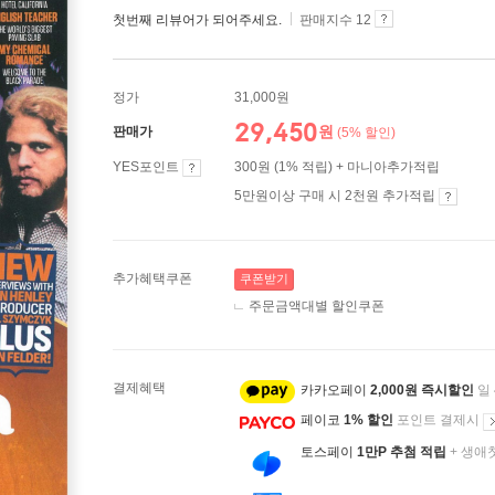
첫번째 리뷰어가 되어주세요.
판매지수 12
정가
31,000원
29,450
원
판매가
(5% 할인)
YES포인트
300원 (1% 적립) + 마니아추가적립
5만원이상 구매 시 2천원 추가적립
추가혜택쿠폰
쿠폰받기
주문금액대별 할인쿠폰
결제혜택
카카오페이
2,000원 즉시할인
일
페이코
1% 할인
포인트 결제시
토스페이
1만P 추첨 적립
+ 생애