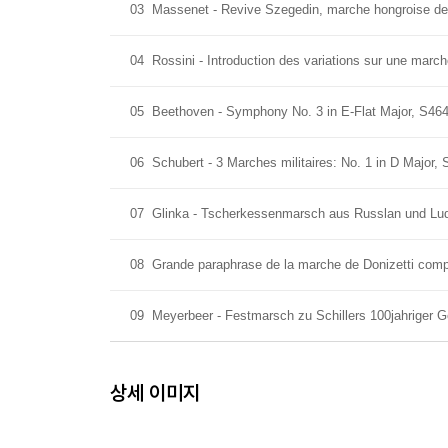
03
Massenet - Revive Szegedin, marche hongroise d
04
Rossini - Introduction des variations sur une marc
05
Beethoven - Symphony No. 3 in E-Flat Major, S464/
06
Schubert - 3 Marches militaires: No. 1 in D Major,
07
Glinka - Tscherkessenmarsch aus Russlan und Ludm
08
Grande paraphrase de la marche de Donizetti comp
09
Meyerbeer - Festmarsch zu Schillers 100jahriger G
상세 이미지