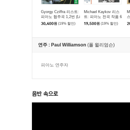
Gyorgy Cziffra 리스트:
Michael Kaykov 리스
M
피아노 협주곡 1,2번 (Li
트: 피아노 전곡 작품 6
스
szt: Piano Concertos N
9집 (Liszt: Complete Pi
30,400
원
(19% 할인)
19,500
원
(19% 할인)
2
os.1 & 2) [UHQCD]
ano Music Vol. 69)
곡
e
연주 :
Paul Williamson
(폴 윌리엄슨)
피아노 연주자
음반 속으로