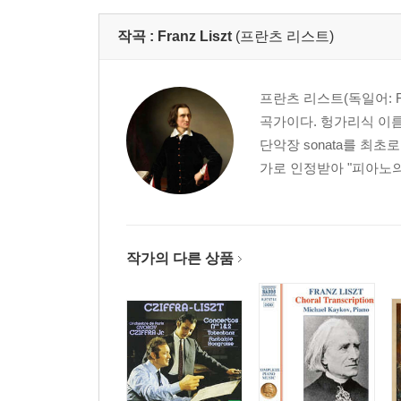
작곡 :
Franz Liszt
(프란츠 리스트)
프란츠 리스트(독일어: Fra
곡가이다. 헝가리식 이름은 
단악장 sonata를 최
가로 인정받아 "피아노의
작가의 다른 상품