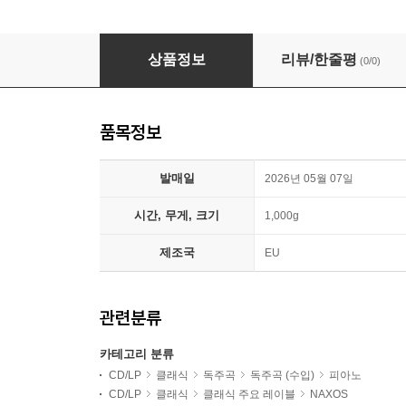
Paul Williamson 리스트: 피아노 전곡 작품 67집 (Lis
상품정보
리뷰/한줄평
(0/0)
품목정보
발매일
2026년 05월 07일
시간, 무게, 크기
1,000g
제조국
EU
관련분류
카테고리 분류
CD/LP
클래식
독주곡
독주곡 (수입)
피아노
CD/LP
클래식
클래식 주요 레이블
NAXOS