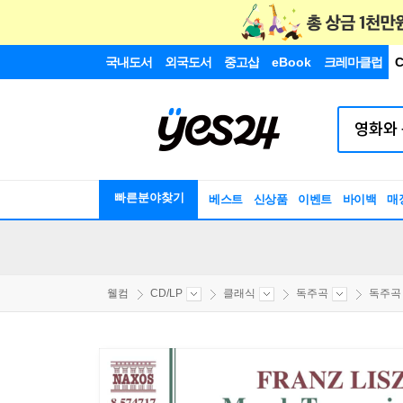
국내도서
외국도서
중고샵
eBook
크레마클럽
C
빠른분야찾기
베스트
신상품
이벤트
바이백
매
웰컴
CD/LP
클래식
독주곡
독주곡 