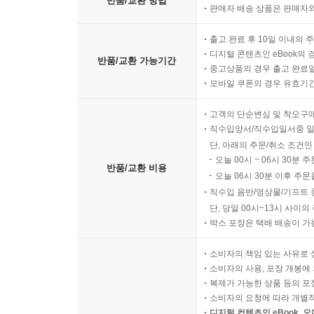
반품/교환 방법
판매자 배송 상품은 판매자와
출고 완료 후 10일 이내의 
디지털 콘텐츠인 eBook의 
반품/교환 가능기간
중고상품의 경우 출고 완료일
모바일 쿠폰의 경우 유효기간(
고객의 단순변심 및 착오구
직수입양서/직수입일서중 일
단, 아래의 주문/취소 조건인
오늘 00시 ~ 06시 30분 
반품/교환 비용
오늘 06시 30분 이후 주문
직수입 음반/영상물/기프트 
단, 당일 00시~13시 사이
박스 포장은 택배 배송이 가
소비자의 책임 있는 사유로 
소비자의 사용, 포장 개봉에 
복제가 가능한 상품 등의 포장을 
소비자의 요청에 따라 개별
디지털 컨텐츠인 eBook, 