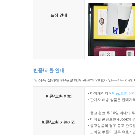
1주택과 주택 부수토지 소유한 경우 종부세는?
1세대 1주택자는 고령자 납부유예 신청할 수 있다
포장 안내
03 다주택자 종부세 얼마나 낼까?
조정대상지역 2주택자, 기본세율 적용
종부세 세율 적용 시, 주택 수 어떻게 계산할까?
공동소유 주택의 종부세는?
종부세 중과, 주택 수에서 제외되는 주택은?
다주택자가 종부세 비과세 받는 법
반품/교환 안내
종부세 비과세 요건은?
2025년 6월 4일 이후 등록한 단기임대주택(6년)
※ 상품 설명에 반품/교환과 관련한 안내가 있는경우 아래 
마이페이지 >
반품/교환 신청
04 주택 임대소득의 종소세 5가지 체크포인트
반품/교환 방법
판매자 배송 상품은 판매자와
양도소득은 세대 기준, 임대소득은 부부 기준
주택 수에 따른 종소세, 어떻게 다를까?
출고 완료 후 10일 이내의 
2026년부터는 고가주택 2주택자도 간주임대료 과
디지털 콘텐츠인 eBook의 
반품/교환 가능기간
공동소유 주택, 임대소득 계산할 때 주택 수는?
중고상품의 경우 출고 완료일
모바일 쿠폰의 경우 유효기간(
2020년부터 강화된 소수지분자의 임대소득세