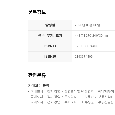
품목정보
발행일
2026년 05월 06일
쪽수, 무게, 크기
448쪽 | 170*240*30mm
ISBN13
9791193674406
ISBN10
1193674409
관련분류
카테고리 분류
국내도서
경제 경영
경영관리/전략/경영학
회계/재무/
국내도서
경제 경영
투자/재테크
부동산
부동산경매
국내도서
경제 경영
투자/재테크
부동산
부동산일반