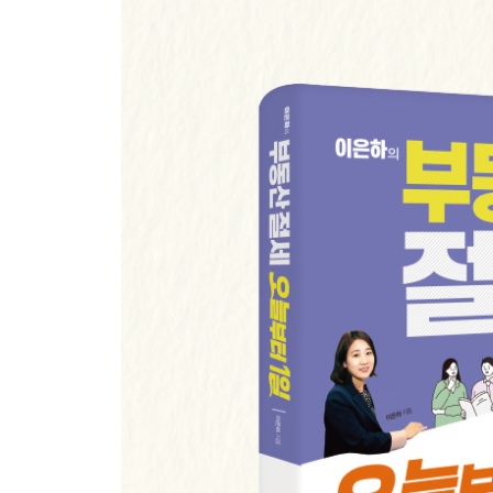
07 필요경비로 양도세 줄이는 법
취득비용은 필요경비로 인정한다
자본적 지출액은 어떤 게 있을까?
양도비용은 필요경비로 인정한다
08 장기보유특별공제는 어떻게 적용될까?
보유기간 길수록 공제율 커진다
같은 세대원한테 상속받은 1세대 1주택, 장특공은 
1세대 1주택 장특공 변천사
아파트 팔 때 보유 및 거주요건 따로 챙겨라
상가→주택 용도변경 시 장특공 계산법
비거주자의 장특공, 거주자일 때랑 똑같을까?
잔금일 정할 때 주의할 점
09 양도세 과세표준, 세율 알아보기
과세표준이 뭐지?