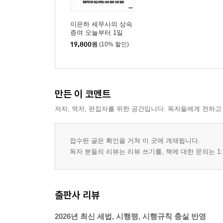
1주택 상속받아 2주택 된 경우
이은하 세무사의 상속
같이 살던 부모님의 사망으로 2주택 된 경우
증여 오늘부터 1일
외할머니로부터 대습상속, 상속주택 특례 될까?
19,800
원
(10% 할인)
상속주택과 일반주택, 파는 순서 중요하다
상속주택 2채 이상인 경우
상속주택 2채 이상, 특례주택을 ‘누가’ 상속받을지가
형제가 1채 공동상속한 경우
만든 이 코멘트
공동상속 소수지분 여러 채 있는 경우, 다주택자 중
저자, 역자, 편집자를 위한 공간입니다. 독자들에게 전하고
공동상속 주택의 주된 상속인은 주의해야 한다
접수된 글은 확인을 거쳐 이 곳에 게재됩니다.
04 다주택자 거주주택 비과세 10가지 질문
독자 분들의 리뷰는 리뷰 쓰기를, 책에 대한 문의는 1:
다주택자 거주주택 비과세 요건은?
6년 이상 단기임대주택 도입
임대기간 못 채운 상태에서 비과세 받는 방법은?
출판사 리뷰
장기임대주택이 재개발로 멸실, 거주주택 비과세 
거주주택 팔기 전 임대주택 등록 말소되었다?
2026년 최신 세법, 시행령, 시행규칙 충실 반영
자진말소, 자동말소 후에도 요건을 계속 지켜야 하