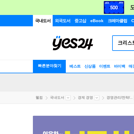
국내도서
외국도서
중고샵
eBook
크레마클럽
C
빠른분야찾기
베스트
신상품
이벤트
바이백
매
웰컴
국내도서
경제 경영
경영관리/전략/...