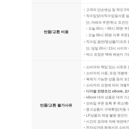
고객의 단순변심 및 착오구
05 주택 임대수입 계산하는 법
직수입양서/직수입일서중 일
주택 임대수입 어떻게 계산할까?
단, 아래의 주문/취소 조건인
보증금은 간주임대료로 환산한다
오늘 00시 ~ 06시 30분 
반품/교환 비용
오늘 06시 30분 이후 주문
직수입 음반/영상물/기프트 
06 임대수입 연 2,000만원 이하인 경우
단, 당일 00시~13시 사이
분리과세와 종합과세, 무엇을 선택할까?
박스 포장은 택배 배송이 가
종소세 감면되는 임대주택
소비자의 책임 있는 사유로 
소비자의 사용, 포장 개봉에 
07 임대수입 연 2,000만원 초과인 경우
복제가 가능한 상품 등의 포장을 
추계신고란?
소비자의 요청에 따라 개별
단순경비율이 유리하다
디지털 컨텐츠인 eBook, 
임대소득 높으면 기준경비율
eBook 대여 상품은 대여 기
신규사업자 임대수입 연 7,500만원 미만인 경우
모바일 쿠폰 등록 후 취소/환
반품/교환 불가사유
중고상품이 구매확정(자동 
LP상품의 재생 불량 원인이 기
08 임대수입 장부 작성 5가지 질문
시간의 경과에 의해 재판매가
장부 작성 필요한 경우는?
전자상거래 등에서의 소비자