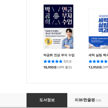
박곰희 연금 부자 수업
세탁 살림 백
521건
18,900
원
(10% 할인)
13,950
원
(10
이은하의 부동산 절세 오늘부터 1일
도서정보
리뷰/한줄평
(1/1)