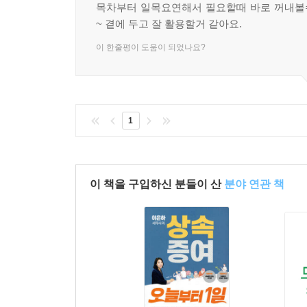
목차부터 일목요연해서 필요할때 바로 꺼내볼
완공 후 팔 때는 청산금을 고려하라
~ 곁에 두고 잘 활용할거 같아요.
02 입주권의 양도세
이 한줄평이 도움이 되었나요?
입주권 자체를 팔 때 양도세
승계조합원의 입주권 양도세
입주권 보유 상태에서 주택 팔 때 양도세
3년이 지나도 비과세 방법 있다
1
03 재건축 후 완공된 신축 아파트 양도세 계산하기
이 책을 구입하신 분들이 산
분야 연관 책
04 청산금, 재건축 공사기간 2가지 질문
청산금도 양도세 내야 할까?
재건축 공사기간도 보유기간에 포함될까?
05 재건축 동안의 거주용 대체주택 비과세 될까?
재건축 1주택자의 대체주택, 양도세 비과세 받으려