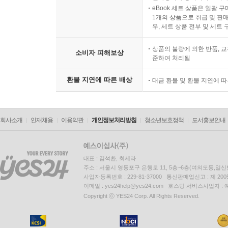
간편장부와 복식장부가 뭐지?
eBook 세트 상품은 일괄 
1개의 상품으로 취급 및 판매
무기장 가산세와 기장세액공제
우, 세트 상품 전부 및 세트
장부 작성 시 필요경비로 인정받는 것은?
감가상각비 절세의 기술
상품의 불량에 의한 반품, 교
소비자 피해보상
준하여 처리됨
09 임대수입 추적 강화에 대비하자
환불 지연에 따른 배상
대금 환불 및 환불 지연에 
임대주택 등록 안해도, 이제 세무당국은 알 수 있다
주택임대소득자, 사업자등록 안 하면 가산세 낸다
렌트홈의 사업자등록과 무엇이 다른가?
회사소개
인재채용
이용약관
개인정보처리방침
청소년보호정책
도서홍보안내
사업자등록 안 했을 경우 가산세 부담은?
10 취득세 절세하기
대표 : 김석환, 최세라
취득원인과 물건에 따라 어떻게 다를까?
주소 : 서울시 영등포구 은행로 11, 5층~6층(여의도동,일신
사업자등록번호 : 229-81-37000 통신판매업신고 : 제 200
주택 수에 따라 세율이 다르다
이메일 : yes24help@yes24.com 호스팅 서비스사업자 :
주택 수 계산하는 세대의 개념은?
Copyright ⓒ YES24 Corp. All Rights Reserved.
생애 최초와 출산·양육을 위한 주택 구입은 취득세
일시적 2주택 취득세 중과배제