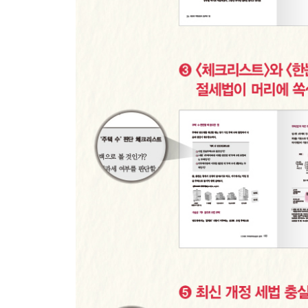
다운계약서 제재, 이렇게 바뀌었다
다운계약서 쓰면 이런 불이익당한다
다운계약서 잡는 세무당국
[알뜰신잡 부동산상식] 무서운 가산세 사총사
[알뜰신잡 부동산상식] 세금 계산 전에 조정대상지
[알뜰신잡 부동산상식] ‘부동산 공시가격 알리미’ 
[알뜰신잡 부동산상식] 사례로 알아보는 양도세 계
[현장목소리] 손해봐도 양도세 내야 할까?
[현장목소리] 양도소득은 다른 소득과는 합산되지 
[현장목소리] 교환도 양도세 과세대상일까?
[현장목소리] 직접 신축한 건물 양도 시 주의할 점
[현장목소리] 건물 신축, 이런 증빙서류 꼭 챙겨두자
[절세전략] 부동산 매도·매수 계획은 연초부터 세워
[절세전략] 손실난 부동산, 이익난 부동산과 같은 
2장 1세대 1주택 비과세 확실히 챙기기
01 1세대 요건에 대한 7가지 질문