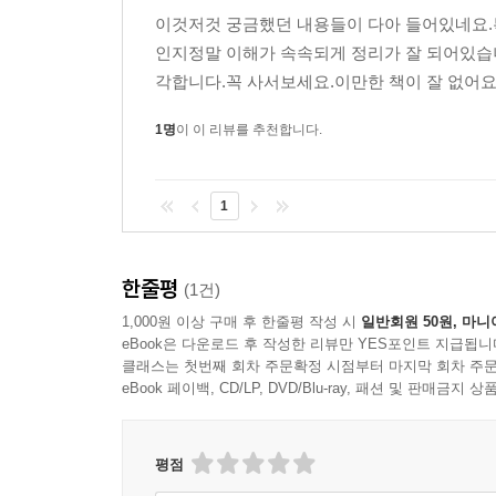
이것저것 궁금했던 내용들이 다아 들어있네요.
자동말소 후 임대주택 요건 계속 지켜야 하나?
인지정말 이해가 속속되게 정리가 잘 되어있습
단기 임대주택과 장기임대주택 중 아파트를 자진말
각합니다.꼭 사서보세요.이만한 책이 잘 없어요
임대의무기간의 50%는 몇 년을 의미할까?
2020년 8월 18일 이후 임대주택 등록분부터는 10
1명
이 이 리뷰를 추천합니다.
2025년 6월 4일부터 6년 이상 단기임대주택 추가
08 다주택자의 임대주택, 조세특례제한법으로 절
1
임대주택 세제혜택 축소
양도세 100% 감면 받으려면
한줄평
장기보유특별공제 과세특례 받으려면
(1건)
장특공 매년 2%씩 추가공제 받으려면
1,000원 이상 구매 후 한줄평 작성 시
일반회원 50원, 마니
eBook은 다운로드 후 작성한 리뷰만 YES포인트 지급됩니
클래스는 첫번째 회차 주문확정 시점부터 마지막 회차 주문
09 수도권 기준시가 6억원 이하, 지금이라도 임대
eBook 페이백, CD/LP, DVD/Blu-ray, 패션 및 판매금
9.13 대책 이전에 산 주택이라면
9.13 대책 후에 산 주택이라면
지금 임대주택 등록해서 받을 수 있는 혜택은?
평점