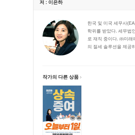
[현장목소리] 부부 공동명의 유리한 세금 알아보기
저 :
이은하
[현장목소리] 부부 공동명의 주의할 점
[절세전략] 토지와 건물 소유자 다른 단독주택, 주택
한국 및 미국 세무사(E
학위를 받았다. 세무법인
3장 2주택이라도 비과세 받는 법
로 재직 중이다. ㈜미래
의 절세 솔루션을 제공하
01 이사로 인한 일시적 2주택 질문
일시적 2주택 비과세 처분기한 점차 완화
2023년 1월 12일 이후 양도분부터는 다시 3년
신규주택 취득일, 어떤 걸 지켜야 할까?
작가의 다른 상품
취득원인에 따른 취득일의 기준은?
종전주택 처분기간 5년인 비과세 특례는?
02 부모님 봉양 또는 결혼으로 인한 2주택자
부모님 봉양으로 인한 2주택자의 비과세
결혼으로 인한 2주택자의 비과세
03 상속주택 특례에 관한 9가지 질문