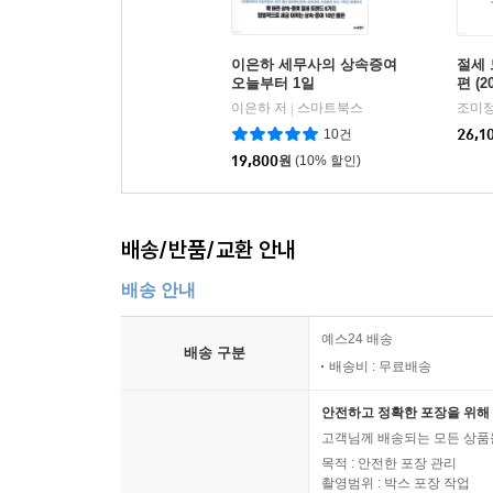
6장 알면 덜 내는 종부세, 종소세, 취득세, 재산세
이은하 세무사의 상속증여
절세 
01 알아두어야 할 종부세 3가지
오늘부터 1일
편 (
기본공제금액 인당 9억원, 1세대 1주택자 12억원
이은하 저
스마트북스
조미정
|
종부세 세율 알아보기
10건
26,1
세부담 상한율 150%
19,800
원
(10% 할인)
02 1세대 1주택자 종부세 절세법
단독명의 1세대 1주택자, 3억원 추가 공제
배송/반품/교환 안내
고령자 및 장기보유 세액공제 한도
배송 안내
부부 공동명의 1주택자도 세액공제
이런 경우 1세대 1주택자 보유기간 특례 신청해야 
예스24 배송
일시적 2주택자, 상속주택이나 지방 저가주택 있어
배송 구분
배송비 : 무료배송
일시적 2주택자, 3년 이내에 종전주택 팔면 1세대 
주택 수 판정에서 제외되는 상속주택은?
안전하고 정확한 포장을 위해 
지방 저가주택의 요건은?
고객님께 배송되는 모든 상품을
목적 : 안전한 포장 관리
인구감소지역 주택, 지방 미분양 주택 있어도 1세대
촬영범위 : 박스 포장 작업