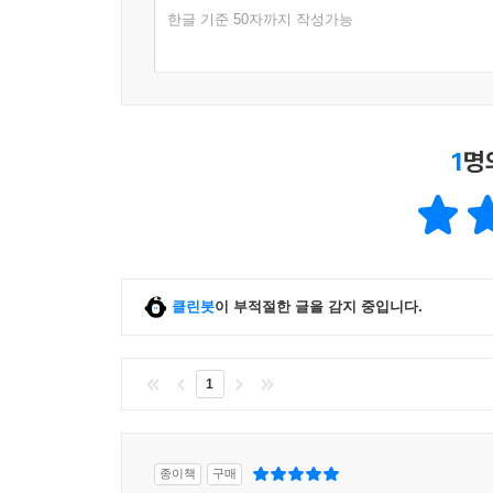
한글 기준 50자까지 작성가능
10 임대료 인상률 5% 상한제 4가지 핵심 질문
환산보증금 어떻게 구할까?
2019년 10월 24일부터 바뀐 임대료 인상률 규정
임대주택 등록 시 지켜야 할 기타 의무
1
명
11 임대주택 등록 시 취득세, 재산세 혜택
취득세 감면은 어떻게?
재산세 감면은 어떻게?
[알뜰신잡 부동산상식] 세제혜택 위한 임대주택 등록
[현장사례로 보는 절세전략] 신축감면주택 있는 
클린봇
이 부적절한 글을 감지 중입니다.
[한눈에 보기] 임대주택 세제혜택 한눈에 보기
[현장목소리] 다주택자 절세 체크리스트
1
5장 재개발·재건축 주택의 양도세
01 관리처분계획 인가일, 청산금이 중요하다
종이책
구매
관리처분계획 인가일 전은 주택, 이후는 입주권