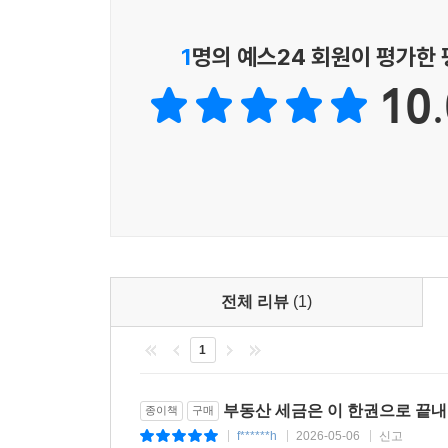
2주택 & 3주택 이상, 모두 적용되는 중과배제주택
2주택자만 해당되는 중과배제주택
1
명의 예스24 회원이 평가한
‘주택 수에서 제외되는 주택’과 중과배제주택의 차
10.
05 알아두어야 할 임대주택사업자 관련 법
단기임대주택 및 아파트 장기임대주택 폐지, 2025
아파트 외 장기임대주택 임대의무기간 8년→10년
자진말소와 자동말소
06 임대주택사업자, 소득세법으로 절세하기
임대주택 등록은 신중하게 하자
소득세법상 임대주택 세제혜택은?
전체 리뷰
(1)
양도세 중과되지 않으려면
임대주택 양도세 중과배제 4가지 요건
1
거주주택 비과세 특례 또는 거주요건 적용배제를 
부동산 세금은 이 한권으로 끝
종이책
구매
07 임대주택 양도세 중과배제, 자주 하는 6가지 질
f******h
2026-05-06
신고
|
|
|
단기임대주택 등록했는데(2018년 3월 31일 이전),