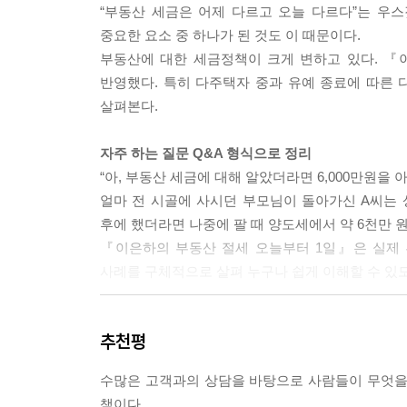
“부동산 세금은 어제 다르고 오늘 다르다”는 우
거주주택 비과세, 횟수 제한 없어졌다
중요한 요소 중 하나가 된 것도 이 때문이다.
일시적 2주택+거주주택 비과세 특례
부동산에 대한 세금정책이 크게 변하고 있다. 『이
‘거주주택+임대주택’ 매도순서는?
반영했다. 특히 다주택자 중과 유예 종료에 따른 
거주주택 비과세 후 양도하는 주택의 양도세는?
살펴본다.
05 조세특례제한법상 1세대 1주택 비과세 특례주
자주 하는 질문 Q&A 형식으로 정리
농어촌주택은 양도세 비과세 특례 받을 수 있다
“아, 부동산 세금에 대해 알았더라면 6,000만원을 아
2025년부터 인구감소지역, 지방 미분양 주택 비과
얼마 전 시골에 사시던 부모님이 돌아가신 A씨는 
[현장사례로 보는 절세전략] 이사로 인한 2주택자, 
후에 했더라면 나중에 팔 때 양도세에서 약 6천만 
[현장사례로 보는 절세전략] 오피스텔로 인한 2주
『이은하의 부동산 절세 오늘부터 1일』은 실제 
[현장사례로 보는 절세전략] 2주택자와 결혼, 누구 
사례를 구체적으로 살펴 누구나 쉽게 이해할 수 있
4장 다주택자의 양도세 절세법
〈체크리스트〉와 〈한눈에 보기〉로 절세법이 머
추천평
서울 마포구에 주택 2채와 강남에 1채, 고향인 경
01 다주택자 중과유예 종료, 사전 체크리스트
주택부터 파는 것이 효과적일까?
다주택자 중과유예 종료에 따른 보완책
수많은 고객과의 상담을 바탕으로 사람들이 무엇을
〈체크리스트〉에서 각 상황별 절세법을 단계별로 
매수자가 지켜야 할 조건
책이다.