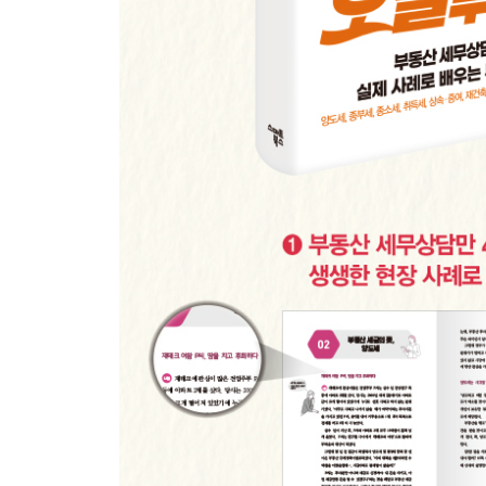
양도세는 계단식 누진세
과세표준에서 누진공제액 빼는 이유
[현장사례로 보는 절세전략] 부동산 양도금액, 연
10 양도세 중과되는 경우
실수요 아닌 경우 중과한다
다주택자가 파는 조정대상지역 내 주택은 중과된다(
비사업용토지는 중과한다
분양권&미등기 부동산은 중과한다
단기보유도 중과한다
11 양도세는 어떻게 신고·납부할까?
주의! 양도세 기본공제는 1년에 1번만
무신고 및 납부지연 가산세에 주의하자
12 다운계약서 문제 들여다보기
다운계약서 썼더라도, 양도세 적게 내는 법