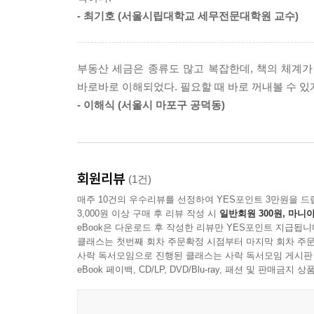
넣어준다. 특히 〈현장사례로 보는 절세전략〉은 절
임대 중인 주택은 최대 2028년 2월 12일까지 유예
- 최기호 (서울시립대학교 세무전문대학원 교수)
1세대 3주택자, 다주택자 중과되면 양도세는?
꼭 알아야 할 부동산 세금 총망라
양도세의 기본 개념부터 시작해 1세대 1주택 양도
02 다주택자 양도세 중과 4가지 질문
부동산 세금은 종류도 많고 복잡한데, 책의 체계
세금을 총망라했으며, 분양권·입주권, 재개발·재건축
다주택자 양도세 중과, 무엇이 있을까?
바로바로 이해되었다. 필요할 때 바로 꺼내볼 수 있
비사업용토지와 농지, 토지보상, 해외 부동산 투자 
2채 이상이면 무조건 양도세 중과될까?
- 이해식 (서울시 마포구 공덕동)
조정대상지역 외 주택, 먼저 파는 것이 유리하다(중과
부동산 투자자를 위한 풍성한 보너스 〈특집〉
2009~2012년에 산 주택(조정대상지역) ‘중과되지
〈특집〉에서는 앞으로 나올 수 있는 정부의 부동
꼼꼼하게 짚어본다. 아울러 법인에 대한 과세, 해외
03 다주택자 중과 시 ‘주택 수’에서 제외되는 주택
회원리뷰
(1건)
다주택자 중과, 주택 수에서 빼는 주택
매주 10건의 우수리뷰를 선정하여 YES포인트 3만원을 드
양도세의 기본 개념부터 시작해 1세대 1주택 양도
다주택자의 주택 수 연습문제
3,000원 이상 구매 후 리뷰 작성 시
일반회원 300원, 마니아
주택 세금을 총망라했으며, 최근 문의가 늘어나고
며칠 빨리 팔았을 뿐인데, 양도세 중과 가벼워지네?
eBook은 다운로드 후 작성한 리뷰만 YES포인트 지급됩니
커지고 있는 상속·증여, 해외 부동산 투자에 대한
클래스는 첫번째 회차 주문확정 시점부터 마지막 회차 주문
소형 신축주택 및 준공 후 미분양주택도 주택 수에
사락 독서모임으로 진행된 클래스는 사락 독서모임 게시판
형식으로 정리하고, 절세 사례를 구체적으로 살펴줌
‘주택 수’ 계산에서 자주 혼동하는 것
eBook 페이백, CD/LP, DVD/Blu-ray, 패션 및 판매금
04 조정대상지역이라도 괜찮은 중과배제주택