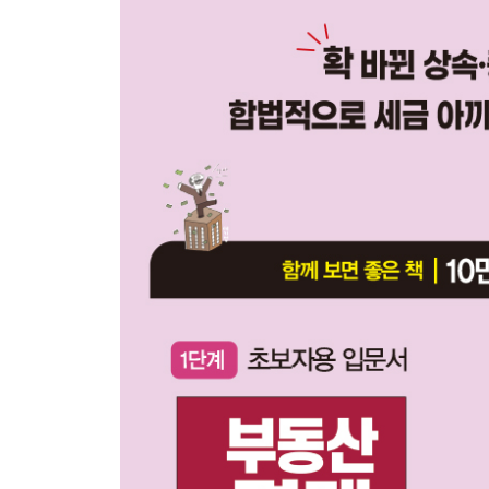
12억원 이하 상가주택이라면 주택 면적 중요하다
잔금청산 전에 주택→상가 용도변경 또는 멸실, 1주
03 분양권은 주택 수에 포함될까?
분양권 양도세, 보유기간 따라 세율 다르다
분양권 양도했는데 주택이라니?
1주택+분양권, 주택 팔 때 양도세 비과세 가능할까?
다주택+분양권, 분양권 주택 수에 포함된다
오피스텔 분양권도 주택 수에 포함될까?
04 보유 및 거주 기간 체크하기
비과세 요건 못 갖췄다고 지레 포기하지 말자
8.2 부동산 대책으로 바뀐 보유 및 거주 기간 요건
2017년 8월 2일 이전 계약금 완납 무주택 세대, 
2025년 취득한 서울시 마포구 주택, 양도세 비과세
05 다주택자에 희소식, 최종 2년 보유ㆍ거주 기간 