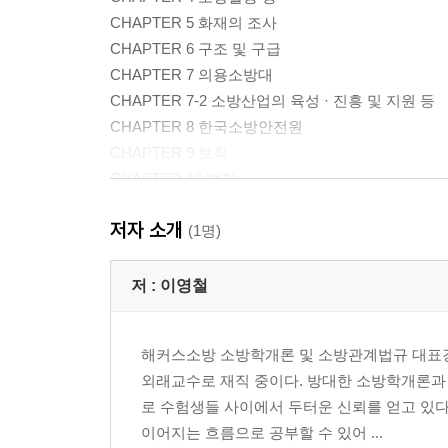
CHAPTER 5 화재의 조사
CHAPTER 6 구조 및 구급
CHAPTER 7 의용소방대
CHAPTER 7-2 소방산업의 육성 · 진흥 및 지원 등
CHAPTER 8 한국소방안전원
CHAPTER 9 보칙
CHAPTER 10 벌칙
저자 소개
PART 2 소방시설 설치 및 관리에 관한 법률
(1명)
CHAPTER 1 총칙
CHAPTER 2 소방시설등의 설치·관리 및 방염
저 :
이영철
제1절 건축허가등의 동의 등
제2절 특정소방대상물에 설치하는 소방시설의 관리
해커스소방 소방학개론 및 소방관계법규 대표
CHAPTER 3 소방시설등의 자체점검
외래교수로 재직 중이다. 방대한 소방학개론과
CHAPTER 4 소방시설관리사 및 소방시설관리업
로 수험생들 사이에서 두터운 신뢰를 얻고 있다
제1절 소방시설관리사
이어지는 흐름으로 공부할 수 있어 ...
제2절 소방시설관리업