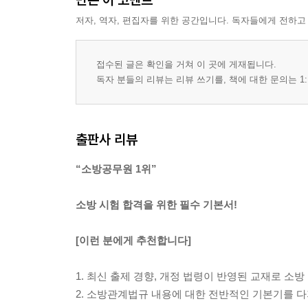
CHAPTER 1 총칙
저자, 역자, 편집자를 위한 공간입니다. 독자들에게 전하고
CHAPTER 2 소방시설업
CHAPTER 3 소방시설공사 등
제1절 설계
접수된 글은 확인을 거쳐 이 곳에 게재됩니다.
제2절 시공
독자 분들의 리뷰는 리뷰 쓰기를, 책에 대한 문의는 1:
제3절 감리
제3절의2 방염
제4절 도급
출판사 리뷰
CHAPTER 4 소방기술자
CHAPTER 5 소방시설업자협회
“소방공무원 1위”
CHAPTER 6 보칙
CHAPTER 7 벌칙
소방 시험 합격을 위한 필수 기본서!
PART 5 위험물안전관리법
[이런 분에게 추천합니다]
CHAPTER 1 총칙
CHAPTER 2 위험물시설의 설치 및 변경
1. 최신 출제 경향, 개정 법령이 반영된 교재로 소
CHAPTER 3 위험물시설의 안전관리
2. 소방관계법규 내용에 대한 전반적인 기본기를 