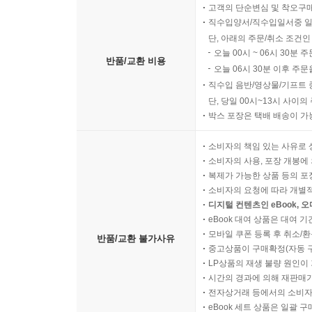
고객의 단순변심 및 착오구
직수입양서/직수입일서중 일
단, 아래의 주문/취소 조건인
오늘 00시 ~ 06시 30분 
반품/교환 비용
오늘 06시 30분 이후 주문
직수입 음반/영상물/기프트 
단, 당일 00시~13시 사이
박스 포장은 택배 배송이 가
소비자의 책임 있는 사유로 
소비자의 사용, 포장 개봉에 
복제가 가능한 상품 등의 포장을 
소비자의 요청에 따라 개별
디지털 컨텐츠인 eBook, 
eBook 대여 상품은 대여 기
모바일 쿠폰 등록 후 취소/환
반품/교환 불가사유
중고상품이 구매확정(자동 
LP상품의 재생 불량 원인이 기
시간의 경과에 의해 재판매가
전자상거래 등에서의 소비자
eBook 세트 상품은 일괄 