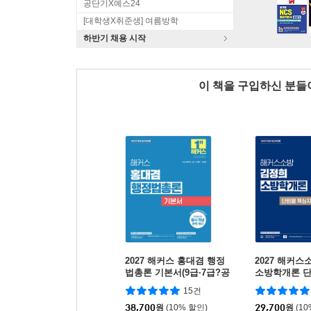
공단기X예스24
[대학생X취준생] 여름방학
하반기 채용 시작
이 책을 구입하신 분
2027 해커스 홍대겸 행정
2027 해커스
법총론 기본서(9급·7급?공
소방학개론 
무원, 소방)
문+기출 OX
15건
38,700
원
(10% 할인)
29,700
원
(1