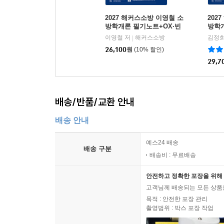
2027 해커스소방 이영철 소
202
방학개론 필기노트+OX·빈
방학
칸문제
+기출
이영철 저
해커스소방
김정희
|
26,100
원
(10% 할인)
29,7
배송/반품/교환 안내
배송 안내
예스24 배송
배송 구분
배송비 : 무료배송
안전하고 정확한 포장을 위해 
고객님께 배송되는 모든 상품을
목적 : 안전한 포장 관리
촬영범위 : 박스 포장 작업