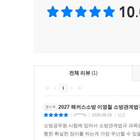
10.
어떻게 문제로 출제되는지 확인하고, 문제풀이를 통해
[합격을 위한 해커스소방만의 추가 학습 자료 (해커스소방 f
1. 본 교재 인강(할인쿠폰 수록)
2. 소방관계법규 무료 특강
3. 소방 합격예측 모의고사
[소방공무원 1위] 한경비즈니스 선정 2024 한국품
전체 리뷰
(1)
1
2027 해커스소방 이영철 소방관계법
종이책
c*****o
2026-06-15
신고
|
|
|
소방공무원 시험에 있어서 소방관계법규 과목은
통한 확실한 정리를 하는게 가장 무난할 수 있