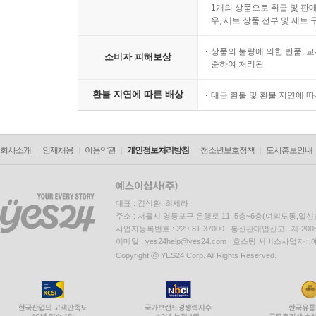
1개의 상품으로 취급 및 판매
우, 세트 상품 전부 및 세트
상품의 불량에 의한 반품, 교
소비자 피해보상
준하여 처리됨
환불 지연에 따른 배상
대금 환불 및 환불 지연에 
회사소개
인재채용
이용약관
개인정보처리방침
청소년보호정책
도서홍보안내
대표 : 김석환, 최세라
주소 : 서울시 영등포구 은행로 11, 5층~6층(여의도동,일신
사업자등록번호 : 229-81-37000 통신판매업신고 : 제 200
이메일 : yes24help@yes24.com 호스팅 서비스사업자 :
Copyright ⓒ YES24 Corp. All Rights Reserved.