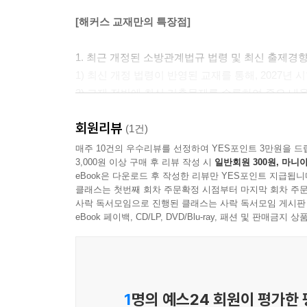
CHAPTER 4 위험물의 운반 등
CHAPTER 5 감독 및 조치명령
[해커스 교재만의 특장점]
CHAPTER 6 보칙
CHAPTER 7 벌칙
1. 최근 개정된 소방관계법규 법령 및 최신 출제경향
CHAPTER 8 시행규칙 별표 4 ~ 별표 25
1) 최신 개정 법령이 반영된 교재를 통해, 2027
2) 교재 전반에 최신 기출문제를 수록하여 중요 내
PART 6 소방의 화재조사에 관한 법률
회원리뷰
CHAPTER 1 목적
2. 시험에 출제되는 소방 6분법의 법령, 시행령, 
(1건)
CHAPTER 2 화재조사의 실시 등
교재 이외에 따로 법조문을 찾아 학습할 필요가 없
매주 10건의 우수리뷰를 선정하여 YES포인트 3만원을 드
3,000원 이상 구매 후 리뷰 작성 시
일반회원 300원, 마니아
CHAPTER 3 화재조사 결과의 공표 등
이를 통해 전반적인 큰 틀에서 법과 시행령, 시
eBook은 다운로드 후 작성한 리뷰만 YES포인트 지급됩니
CHAPTER 4 화재조사 기반구축
가능합니다.
클래스는 첫번째 회차 주문확정 시점부터 마지막 회차 주문
CHAPTER 5 벌칙
사락 독서모임으로 진행된 클래스는 사락 독서모임 게시판
3. 다양한 학습장치와 표, 그림 등을 활용한 설
eBook 페이백, CD/LP, DVD/Blu-ray, 패션 및 판매금
부록 벌칙 정리
1) 각 법조문의 흐름에 따라 수록, 배치한 용어사전
2) 기본서 학습 시 중요한 내용, 주의해야 할 사항
CHAPTER 1 벌금
CHAPTER 2 과태료
4. CHAPTER마다 수록된 ‘문제로 완성하기’를 통
1
명의 예스24 회원이 평가한
각 CHAPTER 말미의 ‘문제로 완성하기’에 해당