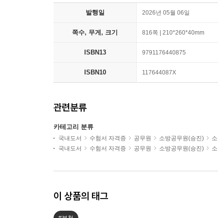
발행일
2026년 05월 06일
쪽수, 무게, 크기
816쪽 | 210*260*40mm
ISBN13
9791176440875
ISBN10
117644087X
관련분류
카테고리 분류
국내도서
수험서 자격증
공무원
소방공무원(승진)
소
국내도서
수험서 자격증
공무원
소방공무원(승진)
소
이 상품의 태그