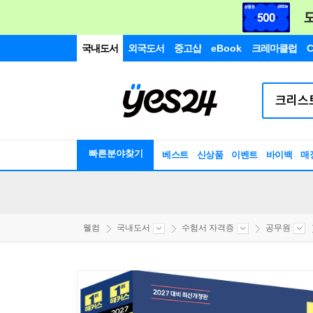
국내도서
외국도서
중고샵
eBook
크레마클럽
C
빠른분야찾기
베스트
신상품
이벤트
바이백
매
웰컴
국내도서
수험서 자격증
공무원