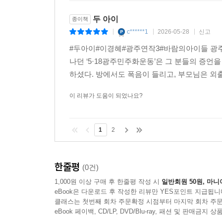
두 아이
종이책
c******1
2026-05-28
신고
|
|
|
#두아이#이경혜#광주연작3#바람의아이들 광주 근
나던 ‘5·18광주민주화운동’은 그 분들의 증언
하셨다. 방에서도 폭음이 들리고, 부모님은 외출
이 리뷰가 도움이 되었나요?
1
2
한줄평
(0건)
1,000원 이상 구매 후 한줄평 작성 시
일반회원 50원, 마니
eBook은 다운로드 후 작성한 리뷰만 YES포인트 지급됩니
클래스는 첫번째 회차 주문확정 시점부터 마지막 회차 주문
eBook 페이백, CD/LP, DVD/Blu-ray, 패션 및 판매금