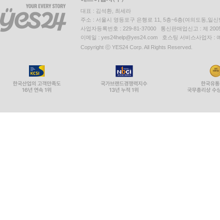
대표 : 김석환, 최세라
주소 : 서울시 영등포구 은행로 11, 5층~6층(여의도동,일신
사업자등록번호 : 229-81-37000 통신판매업신고 : 제 200
이메일 : yes24help@yes24.com 호스팅 서비스사업자 :
Copyright ⓒ YES24 Corp. All Rights Reserved.