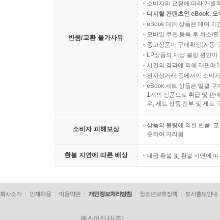
소비자의 요청에 따라 개별
디지털 컨텐츠인 eBook, 
eBook 대여 상품은 대여 기
모바일 쿠폰 등록 후 취소/환
반품/교환 불가사유
중고상품이 구매확정(자동 
LP상품의 재생 불량 원인이 기
시간의 경과에 의해 재판매가
전자상거래 등에서의 소비자
eBook 세트 상품은 일괄 
1개의 상품으로 취급 및 판매
우, 세트 상품 전부 및 세트
상품의 불량에 의한 반품, 교
소비자 피해보상
준하여 처리됨
환불 지연에 따른 배상
대금 환불 및 환불 지연에 
회사소개
인재채용
이용약관
개인정보처리방침
청소년보호정책
도서홍보안내