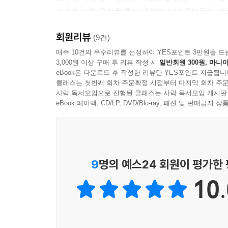
온몸이 갈기갈기 찢긴 엄마의 죽은 모습이 눈앞에 
사건은 사회 혼란을 틈타 권력에 눈먼 군인들이 반란
그날이 바로 어제의 일처럼 생생히 떠올랐다.
이어지는 흐름과 매우 비슷하다.
--- p. 80
회원리뷰
(9건)
두 아이는 구름나라에서 열한 살 아이답게 신나게
매주 10건의 우수리뷰를 선정하여 YES포인트 3만원을 드
“있잖아, 재봉! 우린 다 슬프게 죽은 아이들이지만 
3,000원 이상 구매 후 리뷰 작성 시
일반회원 300원, 마니아
즐거워하던 재봉이 천천히 기억을 떠올리면서 맞닥
슷해! 비슷하면 말이지. 말하지 않아도 딱 통하잖아
eBook은 다운로드 후 작성한 리뷰만 YES포인트 지급됩니
갑작스럽게 쏟아진 총탄, 그리고 남은 가족들의 비
클래스는 첫번째 회차 주문확정 시점부터 마지막 회차 주문
어떻게 그런 일이 가능할까? “저 아저씨가 왜 나를
--- p. 87
사락 독서모임으로 진행된 클래스는 사락 독서모임 게시판
눈물을 줄줄 흘리며 애통해하는 동안 잠자코 
eBook 페이백, CD/LP, DVD/Blu-ray, 패션 및 판매금
어린아이들이라고 피해 가지 않았다. 그럼에도 불
광주의 재봉과 게르니카의 마르코를 만나게 한 것
하기 위해서였을 것이다. 그리하여 마침내 슬픔이 
9
명의 예스24 회원이 평가한
『두 아이』는 『명령』과 『그는 오지 않았다』에
10.
광주까지 43년이라는 시간이 놓여 있었다면, 80
송암동 학살 사건은 물론, 80년 광주의 희생자 
작은 판형으로 만들었지만 5.18광주민주화운동에 대
오월의 영혼들에게 바치는 소박한 제사가 되기를 바