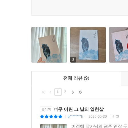
3
전체 리뷰
(9)
1
2
너무 어린 그 날의 열한살
종이책
b********h
2026-05-30
신고
|
|
|
이경혜 작가님의 광주 연작 두