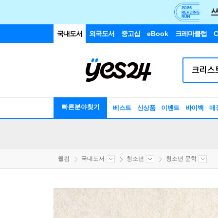
국내도서
외국도서
중고샵
eBook
크레마클럽
C
빠른분야찾기
베스트
신상품
이벤트
바이백
매
웰컴
국내도서
청소년
청소년 문학