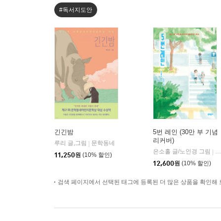
#독서지도안
긴긴밤
5번 레인 (30만 부 기념
리커버)
루리 글,그림
문학동네
|
은소홀 글/노인경 그림
문
|
11,250
원
(10% 할인)
12,600
원
(10% 할인)
검색 페이지에서 선택된 태그에 등록된 더 많은 상품을 확인해 