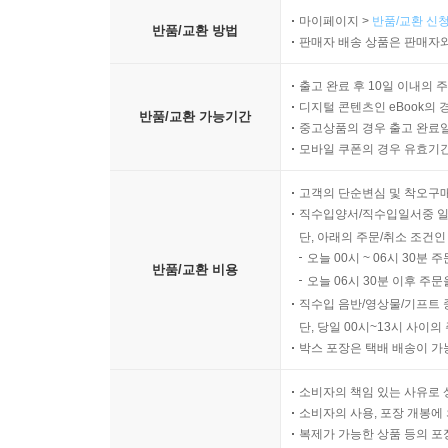
마이페이지 >
반품/교환 신청
반품/교환 방법
판매자 배송 상품은 판매자와
출고 완료 후 10일 이내의 
디지털 콘텐츠인 eBook의 
반품/교환 가능기간
중고상품의 경우 출고 완료일
모바일 쿠폰의 경우 유효기간(
고객의 단순변심 및 착오구
직수입양서/직수입일서중 일
단, 아래의 주문/취소 조건인
오늘 00시 ~ 06시 30분 
반품/교환 비용
오늘 06시 30분 이후 주문
직수입 음반/영상물/기프트 
단, 당일 00시~13시 사이
박스 포장은 택배 배송이 가
소비자의 책임 있는 사유로 
소비자의 사용, 포장 개봉에 
복제가 가능한 상품 등의 포장을 