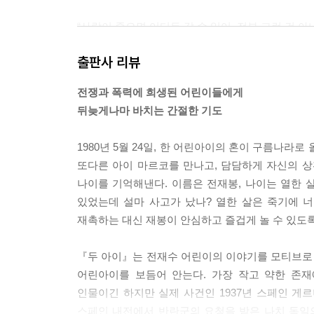
“사람이 죽으면 어디든 갈 수 있어. 전부 그런 건 
“그래? 왜 그런 거야?”
출판사 리뷰
“우리는 너무 조금 살았으니까 더 살아 보라고 그러
--- p. 15
전쟁과 폭력에 희생된 어린이들에게
뒤늦게나마 바치는 간절한 기도
“마르코야, 이렇게 누워 있으니 조금씩 생각이 나네.
어른들이 시내에 무슨 난리가 났다고 했어. 내가 살
1980년 5월 24일, 한 어린아이의 혼이 구름나라
들이 데모를 해서 군인들이 다 잡아가고 난리가 났댔어
또다른 아이 마르코를 만나고, 담담하게 자신의 상황
--- p. 47
나이를 기억해낸다. 이름은 전재봉, 나이는 열한 
있었는데 설마 사고가 났나? 열한 살은 죽기에 
재봉은 마르코를 보며 물었다.
재촉하는 대신 재봉이 안심하고 즐겁게 놀 수 있도록
“저 아저씨가 왜 나를 쐈지? 내가 그렇게 환영하며 
--- p.60
『두 아이』는 전재수 어린이의 이야기를 모티브로
어린아이를 보듬어 안는다. 가장 작고 약한 존
마르코는 발을 구르며 울부짖는 재봉을 가만히 지켜
인물이긴 하지만 실제 사건인 1937년 스페인 게르
43년 전 자기 모습이 떠올랐다.
스페인 내전에서 반란군의 요청을 받은 나치 독일