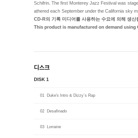
Schifrin. The first Monterey Jazz Festival was stag
athered each September under the California sky ma
CD-R의 기록 미디어를 사용하는 수요에 의해 생산
This product is manufactured on demand using 
디스크
DISK 1
01
Duke's Intro & Dizzy´s Rap
02
Desafinado
03
Lorraine