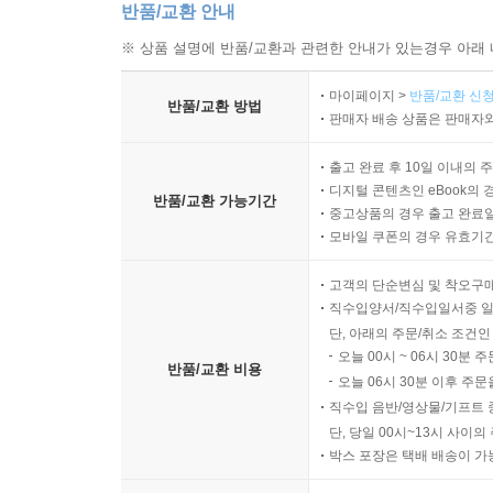
반품/교환 안내
※ 상품 설명에 반품/교환과 관련한 안내가 있는경우 아래 
마이페이지 >
반품/교환 신청
반품/교환 방법
판매자 배송 상품은 판매자와
출고 완료 후 10일 이내의 
디지털 콘텐츠인 eBook의 
반품/교환 가능기간
중고상품의 경우 출고 완료일
모바일 쿠폰의 경우 유효기간(
고객의 단순변심 및 착오구
직수입양서/직수입일서중 일
단, 아래의 주문/취소 조건인
오늘 00시 ~ 06시 30분 
반품/교환 비용
오늘 06시 30분 이후 주문
직수입 음반/영상물/기프트 
단, 당일 00시~13시 사이
박스 포장은 택배 배송이 가