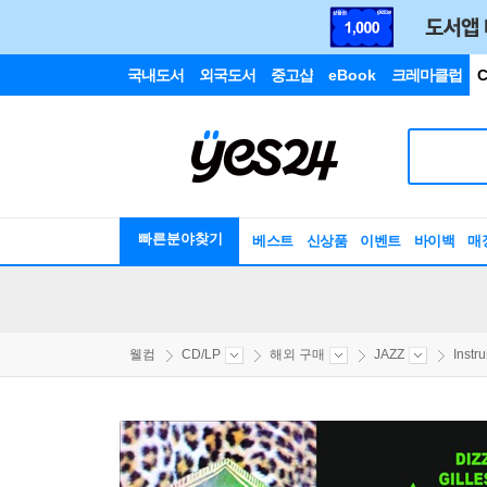
국내도서
외국도서
중고샵
eBook
크레마클럽
C
빠른분야찾기
베스트
신상품
이벤트
바이백
매
웰컴
CD/LP
해외 구매
JAZZ
Instr