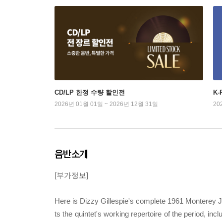
CD/LP 한정 수량 할인전
K
2026년 01월 01일 ~ 2026년 12월 31일
20
음반소개
[부가정보]
Here is Dizzy Gillespie's complete 1961 Monterey Ja
ts the quintet's working repertoire of the period, in