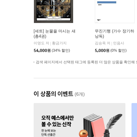
[세트] 눈물을 마시는 새
무진기행 (가수 장기하
(총4권)
낭독)
이영도 저
황금가지
김승옥 저
민음사
|
|
54,000
원
(34% 할인)
5,000
원
(0% 할인)
검색 페이지에서 선택된 태그에 등록된 더 많은 상품을 확인해 
이 상품의 이벤트
(6개)