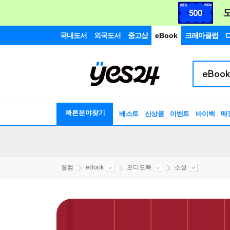
국내도서
외국도서
중고샵
eBook
크레마클럽
C
빠른분야찾기
베스트
신상품
이벤트
바이백
매
웰컴
eBook
오디오북
소설