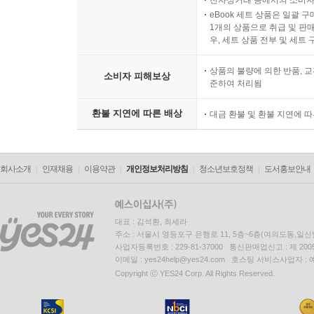
eBook 세트 상품은 일괄 
1개의 상품으로 취급 및 판매
우, 세트 상품 전부 및 세트
상품의 불량에 의한 반품, 교
소비자 피해보상
준하여 처리됨
환불 지연에 따른 배상
대금 환불 및 환불 지연에 
회사소개
인재채용
이용약관
개인정보처리방침
청소년보호정책
도서홍보안내
대표 : 김석환, 최세라
주소 : 서울시 영등포구 은행로 11, 5층~6층(여의도동,일신
사업자등록번호 : 229-81-37000 통신판매업신고 : 제 200
이메일 : yes24help@yes24.com 호스팅 서비스사업자 :
Copyright ⓒ YES24 Corp. All Rights Reserved.