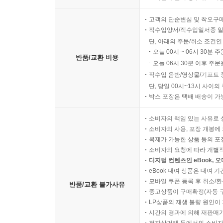
고객의 단순변심 및 착오구
직수입양서/직수입일서중 일
단, 아래의 주문/취소 조건인
오늘 00시 ~ 06시 30분 
반품/교환 비용
오늘 06시 30분 이후 주문
직수입 음반/영상물/기프트 
단, 당일 00시~13시 사이
박스 포장은 택배 배송이 가
소비자의 책임 있는 사유로 
소비자의 사용, 포장 개봉에 
복제가 가능한 상품 등의 포장을 
소비자의 요청에 따라 개별
디지털 컨텐츠인 eBook, 
eBook 대여 상품은 대여 기
모바일 쿠폰 등록 후 취소/환
반품/교환 불가사유
중고상품이 구매확정(자동 
LP상품의 재생 불량 원인이 기
시간의 경과에 의해 재판매가
전자상거래 등에서의 소비자