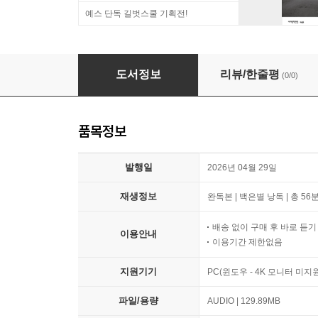
예스 단독 길벗스쿨 기획전!
나의 사탄
도서정보
리뷰/한줄평
(0/0)
품목정보
발행일
2026년 04월 29일
재생정보
완독본 | 백은별 낭독 | 총 56분
배송 없이 구매 후 바로 듣
이용안내
이용기간 제한없음
지원기기
PC(윈도우 - 4K 모니터 미
파일/용량
AUDIO | 129.89MB