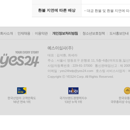
환불 지연에 따른 배상
대금 환불 및 환불 지연에 
회사소개
인재채용
이용약관
개인정보처리방침
청소년보호정책
도서홍보안내
대표 : 김석환, 최세라
주소 : 서울시 영등포구 은행로 11, 5층~6층(여의도동,일신
사업자등록번호 : 229-81-37000 통신판매업신고 : 제 200
이메일 : yes24help@yes24.com 호스팅 서비스사업자 :
Copyright ⓒ YES24 Corp. All Rights Reserved.