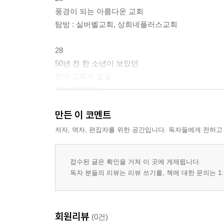
풍경이 되는 아름다운 교회
탐방 : 실버벨교회, 상희네플러스교회
28
50년 전 한 소년이 보았던
한국 교회의 얼굴
유승준(작가)
만든 이 코멘트
36
이웃과 함께 웃음 짓는
저자, 역자, 편집자를 위한 공간입니다. 독자들에게 전하고
교회의 얼굴들
우성규(국민일보 종교부장)
접수된 글은 확인을 거쳐 이 곳에 게재됩니다.
독자 분들의 리뷰는 리뷰 쓰기를, 책에 대한 문의는 1:
44
한국 교회,
초기 교회의 얼굴로 성형수술하자!
회원리뷰
(0건)
류호성(서울장신대학교 교수)