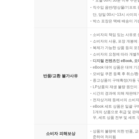
오늘 06시 30분 이후 주문
126
직수입 음반/영상물/기프트 
단, 당일 00시~13시 사이
기독교 세계관 이해하기
박스 포장은 택배 배송이 가
신이 없다는 무신론의
논리에 대하여 II
소비자의 책임 있는 사유로 
신무환(연세대 명예특임교수)
소비자의 사용, 포장 개봉에 
복제가 가능한 상품 등의 포장을 
소비자의 요청에 따라 개별
디지털 컨텐츠인 eBook, 
eBook 대여 상품은 대여 기
모바일 쿠폰 등록 후 취소/환
반품/교환 불가사유
중고상품이 구매확정(자동 
LP상품의 재생 불량 원인이 기
시간의 경과에 의해 재판매가
전자상거래 등에서의 소비자
eBook 세트 상품은 일괄 
1개의 상품으로 취급 및 판매
우, 세트 상품 전부 및 세트
상품의 불량에 의한 반품, 교
소비자 피해보상
준하여 처리됨