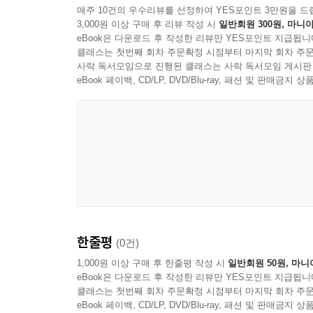
매주 10건의 우수리뷰를 선정하여 YES포인트 3만원을 드
3,000원 이상 구매 후 리뷰 작성 시
일반회원 300원, 마니아
50
eBook은 다운로드 후 작성한 리뷰만 YES포인트 지급됩니
예배,
클래스는 첫번째 회차 주문확정 시점부터 마지막 회차 주문
교회의 얼굴을 드러내다
사락 독서모임으로 진행된 클래스는 사락 독서모임 게시판
eBook 페이백, CD/LP, DVD/Blu-ray, 패션 및 판매금
안덕원( 횃불트리니티신학대학원대학교 교수)
58
김재원의 작은 위로
‘시인과 촌장’
하덕규 목사
68
아름다운 수도원 기행
한줄평
(0건)
아인지델른 수도원
1,000원 이상 구매 후 한줄평 작성 시
일반회원 50원, 마니
유재경(영남신대 교수)
eBook은 다운로드 후 작성한 리뷰만 YES포인트 지급됩니
클래스는 첫번째 회차 주문확정 시점부터 마지막 회차 주문
76
eBook 페이백, CD/LP, DVD/Blu-ray, 패션 및 판매금