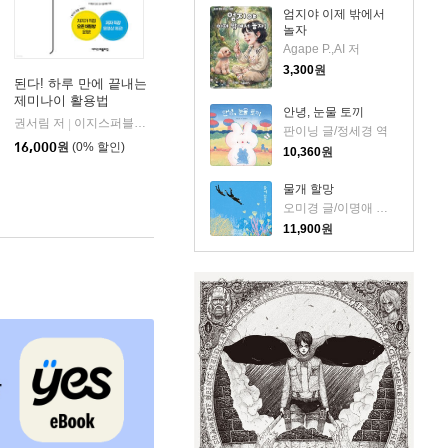
엄지야 이제 밖에서
놀자
Agape P.,AI 저
3,300
원
된다! 하루 만에 끝내는
제미나이 활용법
안녕, 눈물 토끼
권서림 저
이지스퍼블리싱 (주)
|
판이닝 글/정세경 역
16,000
원
(0% 할인)
10,360
원
물개 할망
오미경 글/이명애 그림
11,900
원