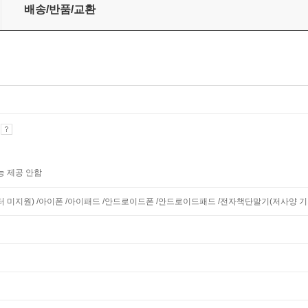
배송/반품/교환
기
능 제공 안함
니터 미지원) /아이폰 /아이패드 /안드로이드폰 /안드로이드패드 /전자책단말기(저사양 기기 