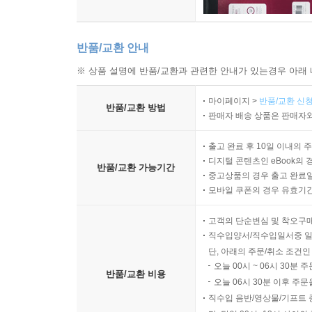
반품/교환 안내
※ 상품 설명에 반품/교환과 관련한 안내가 있는경우 아래 
마이페이지 >
반품/교환 신청
반품/교환 방법
판매자 배송 상품은 판매자와
출고 완료 후 10일 이내의 
디지털 콘텐츠인 eBook의 
반품/교환 가능기간
중고상품의 경우 출고 완료일
모바일 쿠폰의 경우 유효기간(
고객의 단순변심 및 착오구
직수입양서/직수입일서중 일
단, 아래의 주문/취소 조건인
오늘 00시 ~ 06시 30분 
반품/교환 비용
오늘 06시 30분 이후 주문
직수입 음반/영상물/기프트 