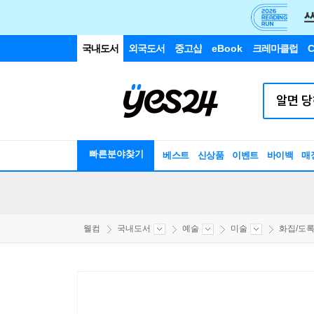
국내도서
외국도서
중고샵
eBook
크레마클럽
C
빠른분야찾기
베스트
신상품
이벤트
바이백
매
웰컴
국내도서
예술
미술
화집/도