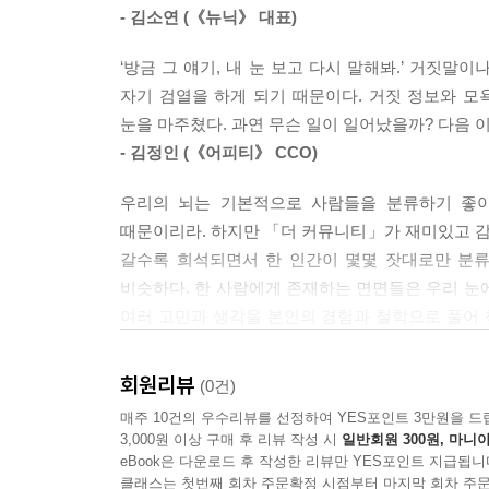
는 자녀에게 만족지연 능력을 비롯해 많은 능력과 
- 김소연 (《뉴닉》 대표)
다양한 이슈를 접할 수 있었던 공간. 예기치 못한 
을 누릴 수 있는 운이다.
1미디어 시대, 우리에게 필요한 대화의 장은 어떤 
--- p.163~164
‘방금 그 얘기, 내 눈 보고 다시 말해봐.’ 거짓말
자기 검열을 하게 되기 때문이다. 거짓 정보와 모욕이 
유희적 공론장으로서의 예능 방송과 정치사회 입문
개인적인 인상이지만, 사회갈등은 점점 더 심화되고 
눈을 마주쳤다. 과연 무슨 일이 일어났을까? 다음 
입장을 고르고 특정 정치인을 숭배하거나 증오하는 걸
이제 다소 철 지난 느낌이다. 갈등의 온도가 식는데
- 김정인 (《어피티》 CCO)
불평등을 넘어서려 노력하기보다 체념하고 선망하는 
좌파-우파, 부유-서민, 페미니즘-반페미니즘, 전통
우리의 뇌는 기본적으로 사람들을 분류하기 좋아
캐릭터 등이 ‘치열하게 계급횡단을 이뤄가는 자수성
질문과 대화가 움트는 스펙트럼의 정치로
때문이리라. 하지만 「더 커뮤니티」가 재미있고 
지내는, 어린 시절부터 사랑받고 자란 티가 나 모난
갈수록 희석되면서 한 인간이 몇몇 잣대로만 분류
절 찾을 수 없는, 완벽한 부유층’의 아비투스에 가
프로그램에서 가장 큰 화제를 모은 것은 출연자들의
비슷하다. 한 사람에게 존재하는 면면들은 우리 눈
--- p.196
공개된 이 테스트에는 지난 1년간 약 120만 명이
여러 고민과 생각을 본인의 경험과 철학으로 풀어 
이 책은 그 유의미한 데이터를 바탕으로 확인된 사
다양한 면면을 갖고 있는지 많은 질문과 인사이트를
실제로 교실에서 남학생들이 자주 골칫거리로 여겨지
(부유와 서민), 젠더(페미니즘과 반페미니즘), 개방
노력해야만 하는 이유를 매우 설득력 있게 제시한다
세월에 걸친 페미니즘의 노력 덕분에, 전통적으로 남
회원리뷰
(0건)
- 장동선 (뇌과학자, 『뇌 속에 또 다른 뇌가 있다』 
을 넘어 보편적인 개념으로 통하며, 여성에 대해서
매주 10건의 우수리뷰를 선정하여 YES포인트 3만원을 드
책의 2부 「각자의 입장을 점검하기」는 18세기
긍정적 가치로 남아 있는 것이 거의 없다. 이제 
3,000원 이상 구매 후 리뷰 작성 시
일반회원 300원, 마니아
예능으로 정치의 작동방식을 보여준 저자는 세심한 
조너선 하이트의 진보와 보수를 나누는 여섯 가지
eBook은 다운로드 후 작성한 리뷰만 YES포인트 지급됩니
격성, 규범을 위반하는 유희 같은 것들이 주를 이룬
건드리며 묻는다. 우리, 대화할 수 있을까? 공론장
것에서 시작한다. 당파적 고정관념에서 벗어나 ‘진
클래스는 첫번째 회차 주문확정 시점부터 마지막 회차 주문