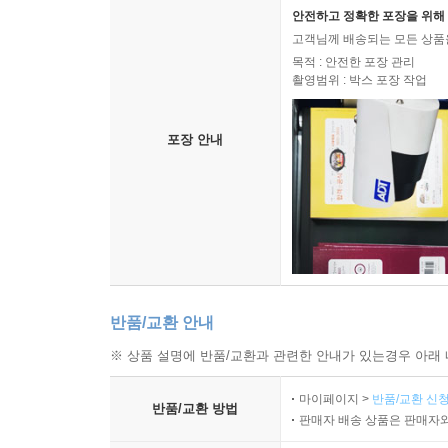
이 책이 강조하는 또 하나의 진실은, 사람이 
--- p.321~322
안전하고 정확한 포장을 위해 
노동자들의 삶을 더 어렵게 만들었다는 가설은
고객님께 배송되는 모든 상품을
당사자들이 느끼는 불안과 박
목적 : 안전한 포장 관리
하마가 인터뷰에서 했던 말처럼, 일상에서 사람들
촬영범위 : 박스 포장 작업
탈감을 ‘사실과 다르다’며 반박하는 방식으로는 이들
때, 비로소 상대의 말이 마음에 와닿는다. 같은 말
내에서 자신의 사회적 역할을 인정받지 못하는 사
나의 마음과 경험을 얼마나 인정해 주느냐, 우리가 
커뮤니티」는 서바이벌의 형식을 충실히 따르면서도
포장 안내
아온 삶의 방식이다.
프로그램 중반까지 전
--- p.329
원이 생존하고 안전한 사회를 만드는 데 적극적으로 
차지했음에도, 최종 리더 선거에서는 약자를 보호하고
하지만 바로 그러한 이유에서 위선이 필요하다. 집
던지며 기존의 입장과는 다른 선택을 하기도 했다.
산부 배려석을 비워두게 만드는 것이 위선이다. 모
수록 가짜 선이라도 절실해진다. 인류는 자신들의 민
『커뮤니티에 입장하셨습니다』는 프로그램 속 
막하게 못 박아 두었다. 그것은 때로 문명이라 불리고
가능성을 전한다. 거창하거나 명쾌한 해답은 아닐지
반품/교환 안내
--- p.334
아니라 모두가 공존할 수 있는 시스템의 최저선을
※ 상품 설명에 반품/교환과 관련한 안내가 있는경우 아래 
반복하며 나에게 편안하고 익숙한 이야기 바깥으로
열세 명의 아주 특수한 사람들로 이루어진 이 작은
정치적 입장과 삶의 스펙트럼을 넘나들며 서로를 향
마이페이지 >
반품/교환 신청
담긴 한 사람 한 사람의 생각과 말, 그리고 그 입
반품/교환 방법
판매자 배송 상품은 판매자와
는 이 프로그램의 의미다. 우파나 좌파, 페미니스트