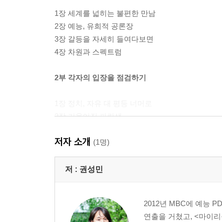
1장 세계를 넓히는 불편한 만남
2장 예능, 유희적 공론장
3장 갈등을 자세히 들여다보면
4장 차원과 스펙트럼
2부 각자의 입장을 점검하기
1장 정치, 자유 대 평등 너머로
2장 기울어진 파란색
3장 계급, 실력과 노력으로 성공했다는 당신에게
저자 소개
4장 내가 왜 부유야
(1명)
5장 젠더,‘이퀄리즘’의 세계
저 :
권성민
3부 정답 없이 공존하기
2012년 MBC에 예능 
1장 개방성, 너의 문제가 우리의 문제가 될 때
연출을 거쳤고, <마이리틀
2장 무지의 장막이 걷힐 때