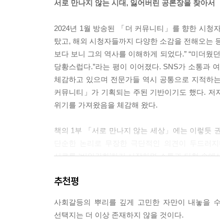
서로 만나지 않는 시대, 잃어버린 공론장을 찾아서
자신의 입장을 먼저 한쪽으로 정해놓고 모든 사안
2024년 1월 방송된 「더 커뮤니티」를 향한 시청
‘당론’이 그렇다. 당론은 각 정치인의 개별적인 판
탔고, 해외 시청자들까지 다양한 소감을 전해오는 등
리 대부분은 직업정치인이 아니다. 모든 사안마다 복
보다 보니 그의 역사를 이해하게 되었다.” “미더웠
각이 같을 수 있다.
당황스럽다.”라는 평이 이어졌다. SNS가 소통과 
--- p.84~85
체감하고 있으며 전문가들 역시 공통으로 지적하는
커뮤니티」가 기획되는 주된 기반이기도 했다. 저
정규분포곡선 모양. 가운데가 높이 솟아 있고, 양쪽
위기를 가져왔음을 체감해 왔다.
로 가득하지만, 우리의 현실은 대부분 이런 모양을 
않는다. 인터넷에서 이 테스트에 참여한 100만 명이
책의 1부 「서로 만나지 않는 세상」에는 이렇듯
를 설득하는 일은 아마 불가능할 것이다. 사석에서 
단순한 논리로 무장한 극단적인 의견이 두드러지
는 극단의 주장들이 논의의 지평을 넓히는 장력이 되
서로를 ‘비인간화’하기 시작하면 소통과 타협 속에
거대한 봉우리 위에서 만나는 정치일 것이다.
댓글은 현실 여론과 얼마나 비슷할까? 사람들은
--- p.123
추천평
정보는 과연 옆자리에 앉은 사람의 것과 얼마나 
세상에서 되레 얼마나 좁고 조악한 울타리에 갇
나는 부유한 가정에서 태어나는 운은 없었지만, 성실
사회갈등의 뿌리를 깊게 고민한 자만이 내놓을 수
주목하는 가능성은 ‘유희적’ 공론장이다. 하버마스
제적으로 어렵더라도 자녀에게 정서적인 부담을 주
선택지는 더 이상 존재하지 않을 것이다.
대해 수다를 떠는 공간이었던 만큼, 예능 프로그