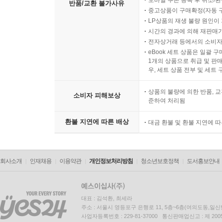
모바일 쿠폰 등록 후 취소/환
반품/교환 불가사유
중고상품이 구매확정(자동 
LP상품의 재생 불량 원인이 기
시간의 경과에 의해 재판매가
전자상거래 등에서의 소비자
eBook 세트 상품은 일괄 
1개의 상품으로 취급 및 판매
우, 세트 상품 전부 및 세트
상품의 불량에 의한 반품, 교
소비자 피해보상
준하여 처리됨
환불 지연에 따른 배상
대금 환불 및 환불 지연에 
회사소개
인재채용
이용약관
개인정보처리방침
청소년보호정책
도서홍보안내
대표 : 김석환, 최세라
주소 : 서울시 영등포구 은행로 11, 5층~6층(여의도동,일신
사업자등록번호 : 229-81-37000 통신판매업신고 : 제 200