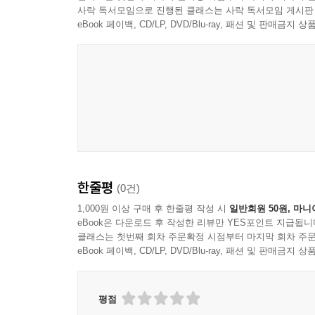
--- p.209~210
사락 독서모임으로 진행된 클래스는 사락 독서모임 게시판
- 정혜승 (전 청와대 디지털소통센터장, 북살롱 오
한다. 사상검증 테스트에 참여한 많은 사람들이 계급
eBook 페이백, CD/LP, DVD/Blu-ray, 패션 및 판매금
주목하며, 오늘날 한국 사회에서 계급 이동의 가능
적지 않은 학자들이 페미니즘에 적대적인 젊은 남성
「더 커뮤니티」 출연으로 누군가의 삶의 맥락을 
다른 부를 생산해 낸다고 주장한다. 한 사람의 
에 불만을 품고, 산업화 세대가 누렸던 가부장적 권
어떤 맥락을 갖고 있을까? 그는 어떤 사람이고 시청
가시화되지 않고 납작하게 혐오의 대상이 되는
치는 젊은 남성들은 스스로 기득권이었다고 느낀 적이
- 이승국 (유튜브 「천재이승국」 운영자)
고백하면서도 공정과 능력 담론에서 상정하는 ‘능력
험한 세상은 남성이 유리할 게 없는데, 페미니즘은 
을 왜 지금의 자신들에게 책임을 묻는지 이해할 수가
권성민 피디가 세팅한 가상의 정치 서바이벌 세계에
젠더 역시 프로그램에서 화제가 된 주요 논의로, 
--- p.222
정치를 소비하는 것이 아니라 온몸으로 체험하게 했
현대 사회의 극심한 갈등의 축이기도 하다. 저자는
공론장으로서의 예능 방송과 정치사회 입문서로서의
젊은 여성이 경험하는 현실과 젊은 남성이 인식하는 
다시 이 글의 시작이었던 나의 고시원 이야기로 돌아
고르고 특정 정치인을 숭배하거나 증오하는 걸 넘어,
남성이 경험하는 현실을 교육과 연애의 측면에서 
한줄평
에피소드처럼 받아들였을 것이다. 하지만 여성 독자
만나는 지점에서 피어나는 가능성을 즐겁게 목격했
(0건)
가는 현실 속에서도 이성애 규범에는 강력하게 남아
다. 이 경험의 성별을 뒤바꿔 보자. 방음도 안 되는
- 하미나 (작가, 『미쳐있고 괴상하며 오만하고 똑
1,000원 이상 구매 후 한줄평 작성 시
일반회원 50원, 마니
가로막는 벽이 될 수 있다는 설명이다.
수도 있다는 사실을 깨닫고도 그 방에서 더 살고자 
eBook은 다운로드 후 작성한 리뷰만 YES포인트 지급됩니
날 선 실험을 통해 우리 시대의 가장 아픈 곳인 
클래스는 첫번째 회차 주문확정 시점부터 마지막 회차 주문
름 내내 창문을 꼭 걸어 잠근 채 불안 속에서 지내
물론 대형화물차뿐 아니라 모든 운전자 가운데는 
eBook 페이백, CD/LP, DVD/Blu-ray, 패션 및 판매금
박제하는 대신, 그들 삶의 맥락을 '입장'이라는 
록 비용이 올라가는 것은 물론이다.
존재한다. 그런데 만약 그 차가 하필 대형화물차라
감수하자고 제안한다. 서로 다른 우리가 한 울타리
--- p.225
[……] 그래서 설령 착실하게 안전운전 중인 화물
화해가 아니라 그보다 훨씬 단단한 공존의 기술을 
평점
상태나 의도를 알 도리가 없으니까. 대형화물차 
- 황석희 (번역가)
원작이 받아온 오랜 애정을 자산으로 삼는 전략인 