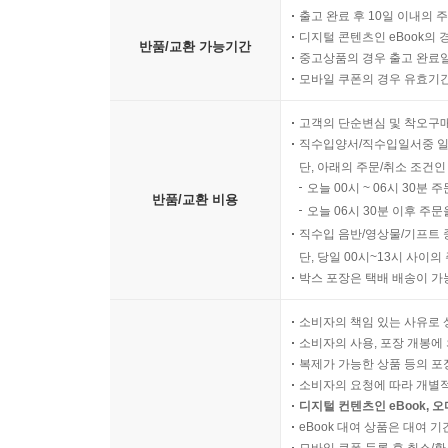
의 말들을 떠올릴 수 있다면 좋겠다.
출고 완료 후 10일 이내의 
--- p.340
디지털 콘텐츠인 eBook의 
반품/교환 가능기간
중고상품의 경우 출고 완료일
모바일 쿠폰의 경우 유효기간(
분명 어떤 인간은 더 악한 기질을, 어떤 인간은 좀
있고, 삶의 어느 국면에 전혀 다른 방향으로 꺾이는
고객의 단순변심 및 착오구
고 믿어서가 아니다. 중요한 것은 사회가 어떤 본성
직수입양서/직수입일서중 일
가 없을 만큼 최소한의 선을 넉넉하게 보장하는 사
단, 아래의 주문/취소 조건인
오늘 00시 ~ 06시 30분 
반품/교환 비용
--- p.344~345
오늘 06시 30분 이후 주문
직수입 음반/영상물/기프트 
단, 당일 00시~13시 사이
박스 포장은 택배 배송이 가
소비자의 책임 있는 사유로 
소비자의 사용, 포장 개봉에 
복제가 가능한 상품 등의 포장을 
소비자의 요청에 따라 개별
디지털 컨텐츠인 eBook, 
eBook 대여 상품은 대여 기