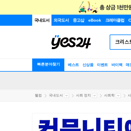
국내도서
외국도서
중고샵
eBook
크레마클럽
C
빠른분야찾기
베스트
신상품
이벤트
바이백
매
웰컴
국내도서
사회 정치
사회학