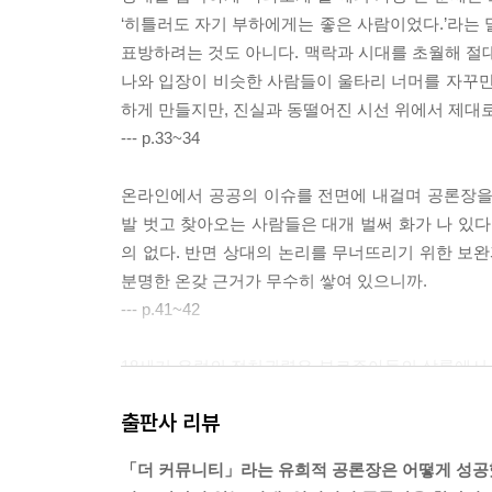
‘히틀러도 자기 부하에게는 좋은 사람이었다.’라는 
표방하려는 것도 아니다. 맥락과 시대를 초월해 절대
나와 입장이 비슷한 사람들이 울타리 너머를 자꾸만
하게 만들지만, 진실과 동떨어진 시선 위에서 제대
--- p.33~34
온라인에서 공공의 이슈를 전면에 내걸며 공론장을
발 벗고 찾아오는 사람들은 대개 벌써 화가 나 있다
의 없다. 반면 상대의 논리를 무너뜨리기 위한 보완
분명한 온갖 근거가 무수히 쌓여 있으니까.
--- p.41~42
18세기 유럽의 정치권력은 부르주아들의 살롱에서 형
“아이고 그게 무슨 일이래!”) 그 시절 시장과 빨
출판사 리뷰
은 동등한 주권을 가지고 있다. 그렇기에 공론을 목
수 있다. 예기치 못한 조우가 더 많이 일어나는 곳
「더 커뮤니티」라는 유희적 공론장은 어떻게 성공
--- p.56