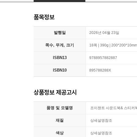
품목정보
발행일
2026년 04월 23일
쪽수, 무게, 크기
18쪽 | 390g | 200*200*10m
ISBN13
9788957882887
ISBN10
895788288X
상품정보 제공고시
품명 및 모델명
조이챈트 사운드북& 스티커북
재질
상세설명참조
색상
상세설명참조