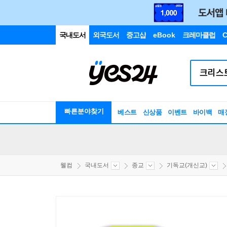
국내도서
외국도서
중고샵
eBook
크레마클럽
C
빠른분야찾기
베스트
신상품
이벤트
바이백
매
웰컴
국내도서
종교
기독교(개신교)