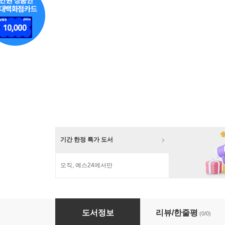
기간 한정 특가 도서
오직, 예스24에서만
조이챈트 사운드북& 스티커북 : 상어편
도서정보
리뷰/한줄평
(0/0)