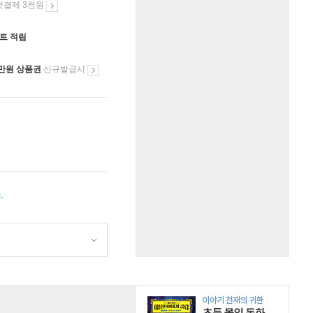
첫결제 3천원
인트 적립
만원 상품권
신규발급시
.