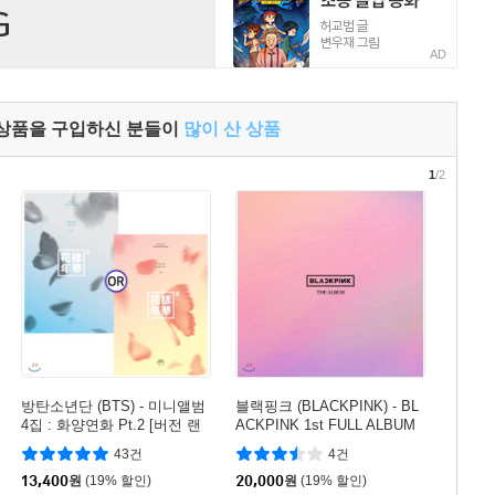
AD
 상품을 구입하신 분들이
많이 산 상품
1
/2
방탄소년단 (BTS) - 미니앨범
블랙핑크 (BLACKPINK) - BL
4집 : 화양연화 Pt.2 [버전 랜
ACKPINK 1st FULL ALBUM
덤1종 발송]
[THE ALBUM] [Version #4]
43건
4건
13,400
원
(19% 할인)
20,000
원
(19% 할인)