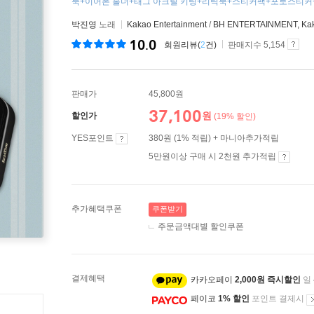
북+이어폰 홀더+태그 아크릴 키링+리릭북+스티커팩+포토스티커+
박진영
노래
Kakao Entertainment
/
BH ENTERTAINMENT, Kaka
10.0
회원리뷰(
2
건)
판매지수 5,154
판매가
45,800원
37,100
원
할인가
(19% 할인)
YES포인트
380원 (1% 적립) + 마니아추가적립
5만원이상 구매 시 2천원 추가적립
추가혜택쿠폰
쿠폰받기
주문금액대별 할인쿠폰
결제혜택
카카오페이
2,000원 즉시할인
일
페이코
1% 할인
포인트 결제시