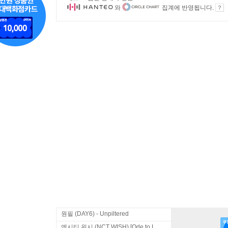
와
집계에 반영됩니다.
원필 (DAY6) - Unpiltered
엔시티 위시 (NCT WISH) [Ode to Love]