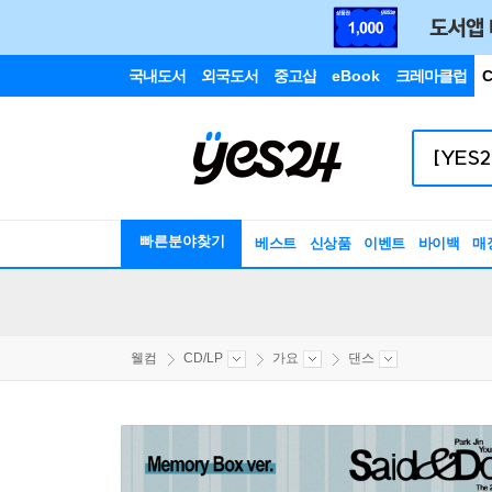
국내도서
외국도서
중고샵
eBook
크레마클럽
C
빠른분야찾기
베스트
신상품
이벤트
바이백
매
웰컴
CD/LP
가요
댄스