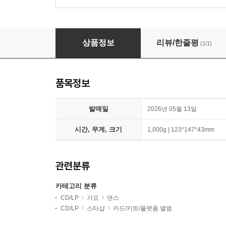
박진영 - 미니앨범 2집 : Said & Done [Memory B
상품정보
리뷰/한줄평
(1/1)
품목정보
발매일
2026년 05월 13일
시간, 무게, 크기
1,000g | 123*147*43mm
관련분류
카테고리 분류
CD/LP
가요
댄스
CD/LP
스타샵
카드/키트/플랫폼 앨범