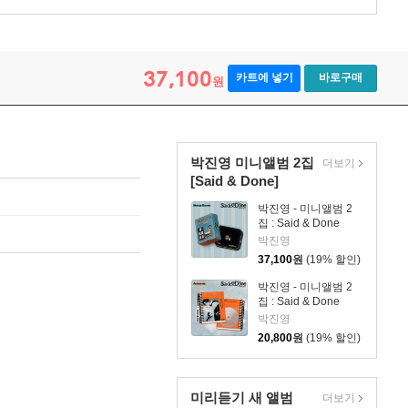
37,100
카트에 넣기
바로구매
원
박진영 미니앨범 2집
더보기
[Said & Done]
박진영 - 미니앨범 2
집 : Said & Done
[Memory Box ver.]
박진영
37,100
원
(19% 할인)
박진영 - 미니앨범 2
집 : Said & Done
[Archive ver.]
박진영
20,800
원
(19% 할인)
미리듣기 새 앨범
더보기