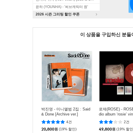
윤하 (YOUNHA) - '써브캐릭터 원'
2026 시즌 그리팅 할인 쿠폰
이 상품을 구입하신 분
박진영 - 미니앨범 2집 : Said
로제(ROSE) - ROSE f
& Done [Archive ver.]
dio album ‘rosie’ vi
rehollie edition re
4건
2건
러 LP]
20,800
원
(19% 할인)
49,800
원
(19% 할인