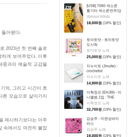
[USB] 7080 색소폰
통기타 색소폰연주/강
승용
Various Artists
18,000
원
(18% 할인)
로 돌아왔다.
토마토맛 - 토마토맛
도시락
 2023년 첫 번째 솔로
토마토맛 노래
선명하게 보여주었다. 이후
25,000
원
(19% 할인)
 대중과의 예술적 교감을
지누이트 (Jinuite) -
crochetist
지누이트 노래
14,900
원
(19% 할인)
 기억, 그리고 시간이 흐
이혁정모 (EHJM) - 미
 다른 모습으로 살아가지
니앨범 2집 : THE
MEN
이혁정모 노래
32,700
원
(19% 할인)
김승주 - 미완성바이
 답을 제시하기보다는 아주
러스
삶 속에서도 여전히 붙잡
김승주 노래
19,000
원
(19% 할인)