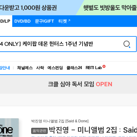
D/LP
DVD/BD
문구
/GIFT
티켓
독서유형검사
RBTI Lab
장안내
채널예스
사락
예스펀딩
클래스24
독서유형검사
크클 심야 독서 모임
OPEN
박진영 미니앨범 2집 [Said & Done]
박진영 - 미니앨범 2집 : Said 
음악관련