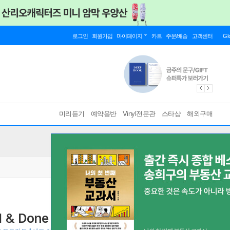
로그인
회원가입
마이페이지
카트
주문/배송
고객센터
Gl
미리듣기
예약음반
Vinyl전문관
스타샵
해외구매
& Done [Memory Box ver.]
[ 틴케이스+포토