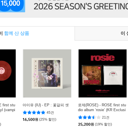
들이
함께 산 상품
이
irst stu
아이유 (IU) - EP : 꽃갈피 셋
로제(ROSE) - ROSE first stu
nyl (vampi
dio album ‘rosie’ (KR Exclusi
45건
d) [레드 컬
ve)
21건
16,500
원
(25% 할인)
)
25,200
원
(19% 할인)