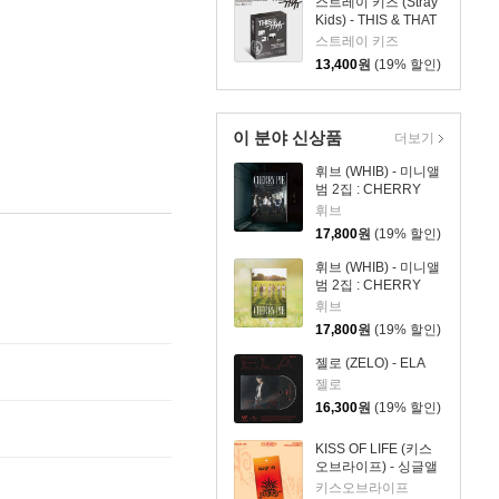
스트레이 키즈 (Stray
Kids) - THIS & THAT
[FANS ALBUM VER.]
스트레이 키즈
13,400
원
(19% 할인)
이 분야 신상품
더보기
휘브 (WHIB) - 미니앨
범 2집 : CHERRY
PIE [MIDNIGHT ver.]
휘브
17,800
원
(19% 할인)
휘브 (WHIB) - 미니앨
범 2집 : CHERRY
PIE [DAYLIGHT ver.]
휘브
17,800
원
(19% 할인)
젤로 (ZELO) - ELA
젤로
16,300
원
(19% 할인)
KISS OF LIFE (키스
오브라이프) - 싱글앨
범 3집 : SWEAT
키스오브라이프